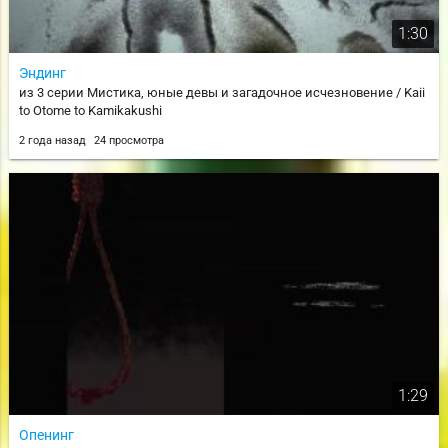
1:30
Эндинг
из 3 серии Мистика, юные девы и загадочное исчезновение / Kaii
to Otome to Kamikakushi
2 года назад
24 просмотра
1:29
Опенинг