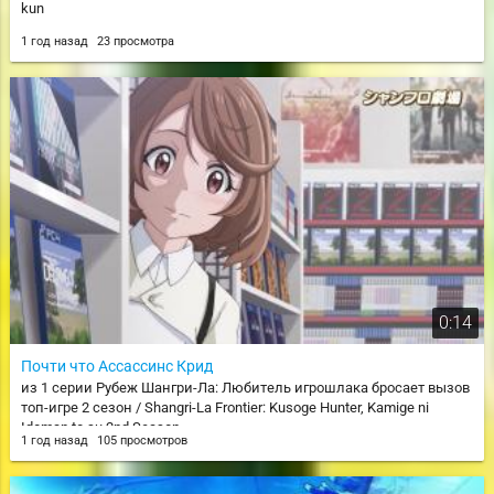
kun
1 год назад
23 просмотра
0:14
Почти что Ассассинс Крид
из 1 серии Рубеж Шангри-Ла: Любитель игрошлака бросает вызов
топ-игре 2 сезон / Shangri-La Frontier: Kusoge Hunter, Kamige ni
Idoman to su 2nd Season
1 год назад
105 просмотров