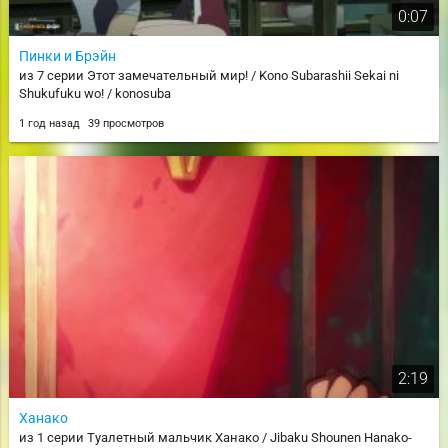
0:07
Пинки и Брэйн
из 7 серии Этот замечательный мир! / Kono Subarashii Sekai ni
Shukufuku wo! / konosuba
1 год назад
39 просмотров
2:19
Ханако
из 1 серии Туалетный мальчик Ханако / Jibaku Shounen Hanako-