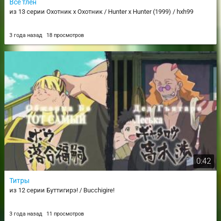
Всё тлен
из 13 серии Охотник х Охотник / Hunter x Hunter (1999) / hxh99
3 года назад
18 просмотров
0:42
Титры
из 12 серии Буттигирэ! / Bucchigire!
3 года назад
11 просмотров