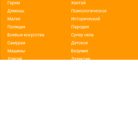
Гарем
Хентай
Демоны
Психологическое
Магия
Исторический
Полиция
Пародия
Боевые искусства
Супер сила
Самураи
Детское
Машины
Безумие
Дзёсей
Детектив
Взрослые персонажи
Удостоено наград
Правонарушители
Образовательное
Кровь
Идолы (девушки)
Исекай
Ияшикей
Любовный многоугольник
Махо-сёдзё
Медицина
Культура отаку
Питомцы
Командный спорт
Путешествие во времени
Изобразительное искусство
Городское фэнтези
Злодейки