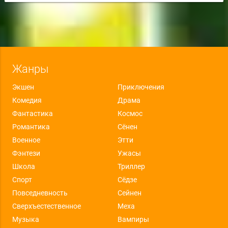
Жанры
Экшен
Приключения
Комедия
Драма
Фантастика
Космос
Романтика
Сёнен
Военное
Этти
Фэнтези
Ужасы
Школа
Триллер
Спорт
Сёдзе
Повседневность
Сейнен
Сверхъестественное
Меха
Музыка
Вампиры