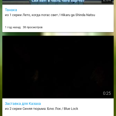
Танака
из 1 серии Лето, когда погас свет / Hikaru ga Shinda Natsu
1 год назад
38 просмотров
0:25
Заставка для Казаха
из 2 серии Синяя тюрьма: Блю Лок / Blue Lock