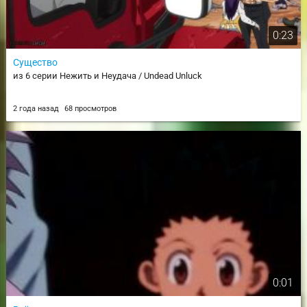
0:23
Существо
из 6 серии Нежить и Неудача / Undead Unluck
2 года назад
68 просмотров
0:01