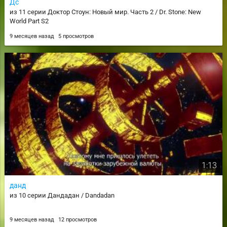
Дс
из 11 серии Доктор Стоун: Новый мир. Часть 2 / Dr. Stone: New
World Part S2
9 месяцев назад
5 просмотров
1:13
данд
из 10 серии Дандадан / Dandadan
9 месяцев назад
12 просмотров