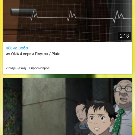
2:18
пёсик-робот
из ONA 4 серии Плутон / Pluto
2 года назад
7 просмотров