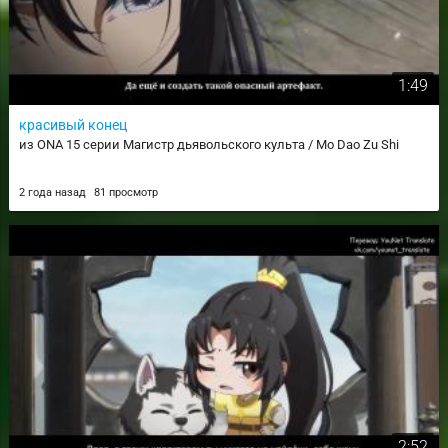
1:49
красивый конец
из ONA 15 серии Магистр дьявольского культа / Mo Dao Zu Shi
2 года назад
81 просмотр
2:52