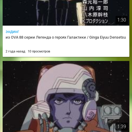
1:30
эндинг
из OVA 88 серии Легенда о героях Галактики / Ginga Eiyuu Densetsu
2 года назад
10 просмотров
1:39