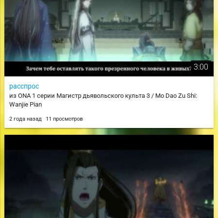
3:00
расспрос
из ONA 1 серии Магистр дьявольского культа 3 / Mo Dao Zu Shi:
Wanjie Pian
2 года назад
11 просмотров