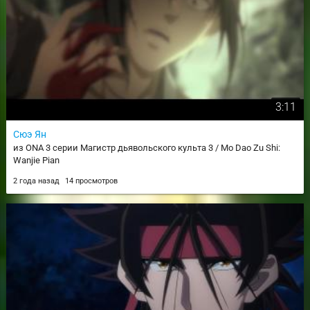
3:11
Сюэ Ян
из ONA 3 серии Магистр дьявольского культа 3 / Mo Dao Zu Shi:
Wanjie Pian
2 года назад
14 просмотров