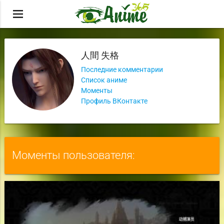
menu
人間 失格
Последние комментарии
Список аниме
Моменты
Профиль ВКонтакте
Моменты пользователя: