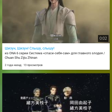
0:02
Шизун, Шизун! Слышу, слышу!
из ONA 6 серии Система «спаси-себя-сам» для главного злодея /
Chuan Shu Zijiu Zhinan
2 года назад
13 просмотров