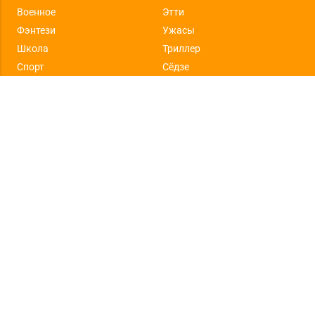
Военное
Этти
Фэнтези
Ужасы
Школа
Триллер
Спорт
Сёдзе
Повседневность
Сейнен
Сверхъестественное
Меха
Музыка
Вампиры
Гарем
Хентай
Демоны
Психологическое
Магия
Исторический
Полиция
Пародия
Боевые искусства
Супер сила
Самураи
Детское
Машины
Безумие
Дзёсей
Детектив
Взрослые персонажи
Удостоено наград
Правонарушители
Образовательное