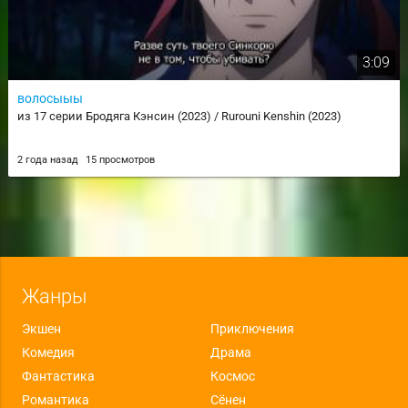
3:09
волосыыы
из 17 серии Бродяга Кэнсин (2023) / Rurouni Kenshin (2023)
2 года назад
15 просмотров
Жанры
Экшен
Приключения
Комедия
Драма
Фантастика
Космос
Романтика
Сёнен