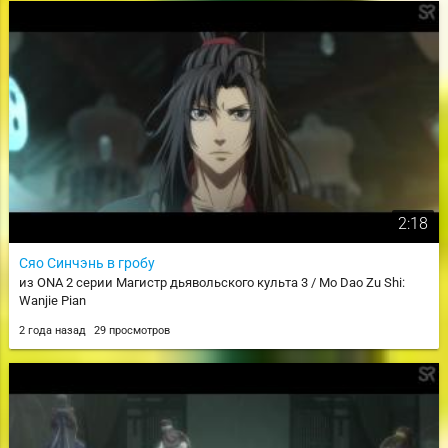
2:18
Сяо Синчэнь в гробу
из ONA 2 серии Магистр дьявольского культа 3 / Mo Dao Zu Shi:
Wanjie Pian
2 года назад
29 просмотров