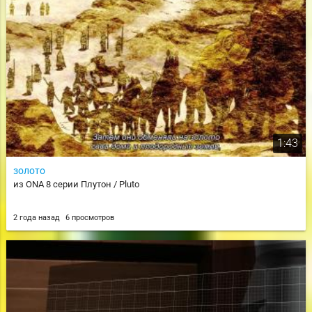
1:43
золото
из ONA 8 серии Плутон / Pluto
2 года назад
6 просмотров