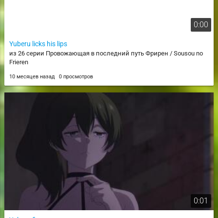
0:00
Yuberu licks his lips
из 26 серии Провожающая в последний путь Фрирен / Sousou no
Frieren
10 месяцев назад
0 просмотров
0:01