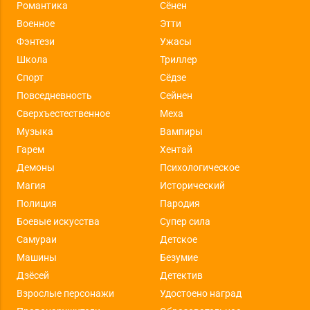
Романтика
Сёнен
Военное
Этти
Фэнтези
Ужасы
Школа
Триллер
Спорт
Сёдзе
Повседневность
Сейнен
Сверхъестественное
Меха
Музыка
Вампиры
Гарем
Хентай
Демоны
Психологическое
Магия
Исторический
Полиция
Пародия
Боевые искусства
Супер сила
Самураи
Детское
Машины
Безумие
Дзёсей
Детектив
Взрослые персонажи
Удостоено наград