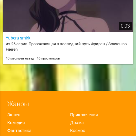
0:03
Yuberu smirk
из 26 серии Провожающая в последний путь Фрирен / Sousou no
Frieren
10 месяцев назад
16 просмотров
Жанры
Экшен
Приключения
Комедия
Драма
Фантастика
Космос