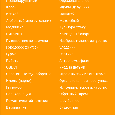
Правонарушители
Образовательное
Кровь
Идолы (девушки)
Исекай
Ияшикей
Любовный многоугольник
Махо-сёдзё
Медицина
Культура отаку
Питомцы
Командный спорт
Путешествие во времени
Изобразительное искусство
Городское фэнтези
Злодейки
Гурман
Эротика
Работа
Антропоморфизм
CGDCT
Уход за детьми
Спортивные единоборства
Игра с высокими ставками
Идолы (парни)
Организованная преступность
Гэг юмор
Исполнительское искусство
Реинкарнация
Обратный гарем
Романтический подтекст
Шоу-бизнес
Выживание
Видеоигры