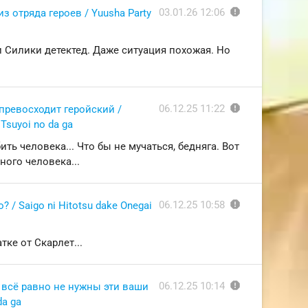
report
03.01.26 12:06
з отряда героев / Yuusha Party
и Силики детектед. Даже ситуация похожая. Но
report
06.12.25 11:22
превосходит геройский /
 Tsuyoi no da ga
ть человека... Что бы не мучаться, бедняга. Вот
ного человека...
report
06.12.25 10:58
 / Saigo ni Hitotsu dake Onegai
ке от Скарлет...
report
06.12.25 10:14
 всё равно не нужны эти ваши
da ga