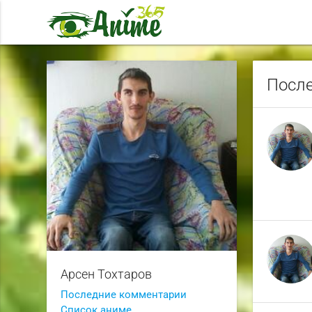
После
Арсен Тохтаров
Последние комментарии
Список аниме