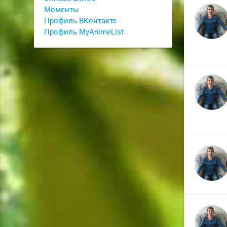
Моменты
Профиль ВКонтакте
Профиль MyAnimeList