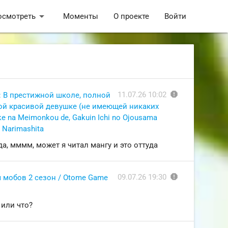
arrow_drop_down
осмотреть
Моменты
О проекте
Войти
report
11.07.26 10:02
: В престижной школе, полной
мой красивой девушке (не имеющей никаких
e na Meimonkou de, Gakuin Ichi no Ojousama
 Narimashita
а, мммм, может я читал мангу и это оттуда
report
09.07.26 19:30
 мобов 2 сезон / Otome Game
 или что?