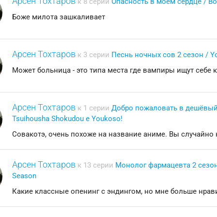
Арсен Тохтаров
к 8 серии
Опасность в моём сердце / Bok
Боже милота зашкаливает
Арсен Тохтаров
к 3 серии
Песнь ночных сов 2 сезон / Yo
Может больница - это типа места где вампиры ищут себе 
Арсен Тохтаров
к 1 серии
Добро пожаловать в дешёвый 
Tsuihousha Shokudou e Youkoso!
Совакотэ, очень похоже на название аниме. Вы случайно 
Арсен Тохтаров
к 13 серии
Монолог фармацевта 2 сезон /
Season
Какие классные опенинг с эндингом, но мне больше нра