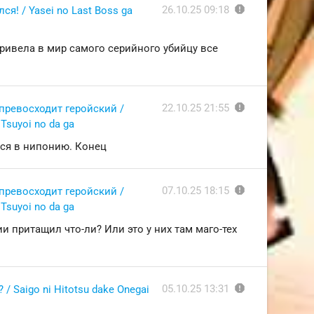
report
26.10.25 09:18
я! / Yasei no Last Boss ga
ривела в мир самого серийного убийцу все
report
22.10.25 21:55
превосходит геройский /
 Tsuyoi no da ga
улся в нипонию. Конец
report
07.10.25 18:15
превосходит геройский /
 Tsuyoi no da ga
 притащил что-ли? Или это у них там маго-тех
report
05.10.25 13:31
/ Saigo ni Hitotsu dake Onegai