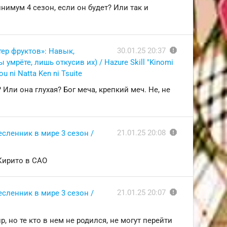
нимум 4 сезон, если он будет? Или так и
report
30.01.25 20:37
ер фруктов»: Навык,
мрёте, лишь откусив их) / Hazure Skill "Kinomi
ou ni Natta Ken ni Tsuite
Или она глухая? Бог меча, крепкий меч. Не, не
report
21.01.25 20:08
сленник в мире 3 сезон /
 Кирито в САО
report
21.01.25 20:07
сленник в мире 3 сезон /
, но те кто в нем не родился, не могут перейти