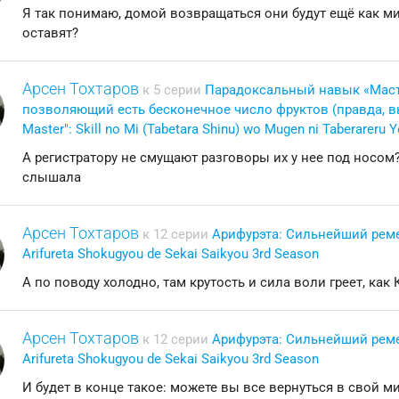
Я так понимаю, домой возвращаться они будут ещё как ми
оставят?
Арсен Тохтаров
к 5 серии
Парадоксальный навык «Маст
позволяющий есть бесконечное число фруктов (правда, вы у
Master": Skill no Mi (Tabetara Shinu) wo Mugen ni Taberareru Y
А регистратору не смущают разговоры их у нее под носом? 
слышала
Арсен Тохтаров
к 12 серии
Арифурэта: Сильнейший реме
Arifureta Shokugyou de Sekai Saikyou 3rd Season
А по поводу холодно, там крутость и сила воли греет, как
Арсен Тохтаров
к 12 серии
Арифурэта: Сильнейший реме
Arifureta Shokugyou de Sekai Saikyou 3rd Season
И будет в конце такое: можете вы все вернуться в свой мир