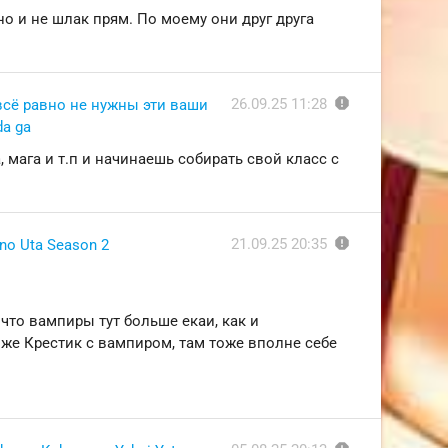
 но и не шлак прям. По моему они друг друга
report
26.09.25 11:28
всё равно не нужны эти ваши
da ga
 мага и т.п и начинаешь собирать свой класс с
report
21.09.25 20:35
no Uta Season 2
что вампиры тут больше екаи, как и
е Крестик с вампиром, там тоже вполне себе