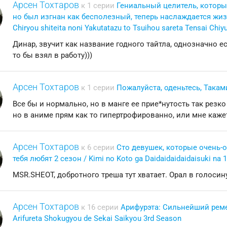
Арсен Тохтаров
к 1 серии
Гениальный целитель, которы
но был изгнан как бесполезный, теперь наслаждается жизн
Chiryou shiteita noni Yakutatazu to Tsuihou sareta Tensai Chiyu
Динар, звучит как название годного тайтла, однозначно ес
то бы взял в работу)))
Арсен Тохтаров
к 1 серии
Пожалуйста, оденьтесь, Таками
Все бы и нормально, но в манге ее прие*нутость так резк
но в аниме прям как то гипертрофированно, или мне кажет
Арсен Тохтаров
к 6 серии
Сто девушек, которые очень-
тебя любят 2 сезон / Kimi no Koto ga Daidaidaidaidaisuki na 
MSR.SHEOT, добротного треша тут хватает. Орал в голосин
Арсен Тохтаров
к 16 серии
Арифурэта: Сильнейший реме
Arifureta Shokugyou de Sekai Saikyou 3rd Season