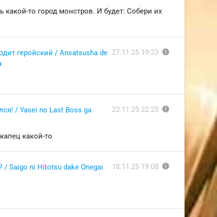
 какой-то город монстров. И будет: Собери их
report
27.11.25 19:23
дит геройский / Ansatsusha de
a
report
22.11.25 22:23
я! / Yasei no Last Boss ga
 капец какой-то
report
18.11.25 19:08
/ Saigo ni Hitotsu dake Onegai