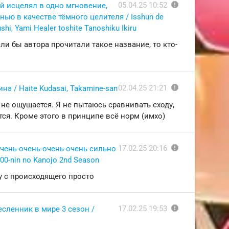
report
05.04.25 10:52
й исцелял в одно мгновение,
ью в качестве тёмного целителя / Isshun de
shi, Yami Healer toshite Tanoshiku Ikiru
ли бы автора прочитали такое название, то кто-
report
02.04.25 21:21
нэ / Haite Kudasai, Takamine-san
о не ощущается. Я не пытаюсь сравнивать сходу,
ся. Кроме этого в принципе всё норм (имхо)
report
17.02.25 20:16
очень-очень-очень-очень сильно
100-nin no Kanojo 2nd Season
у с происходящего просто
report
17.02.25 19:53
сленник в мире 3 сезон /