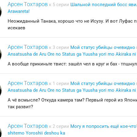
Арсен Тохтаров
к 5 серии
Шальной последний босс явилс
Arawareta!
Неожиданный Танака, хорошо что не Исузу. И вот Луфас п
исекаев
Арсен Тохтаров
к 3 серии
Мой статус убийцы очевидно 
Ansatsusha de Aru Ore no Status ga Yuusha yori mo Akiraka ni
А вообще прикиньте твист: зашёл чел в круг и бах - тпшн
Арсен Тохтаров
к 1 серии
Мой статус убийцы очевидно 
Ansatsusha de Aru Ore no Status ga Yuusha yori mo Akiraka ni
А чё всмысле? Откуда камера там? Первый герой из Японии
так развит?
Арсен Тохтаров
к 2 серии
Могу я попросить ещё кое-что? 
shitemo Yoroshii deshou ka