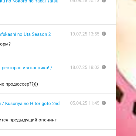
report
05.08.25 20:13
u no Kokoro no Yabai Yatsu
report
19.07.25 13:55
fukashi no Uta Season 2
корм?
report
18.07.25 18:02
ресторан изгнанника! /
не продюссер??)))
report
05.04.25 11:45
 Kusuriya no Hitorigoto 2nd
вится предыдущий опенинг