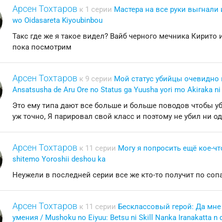
Арсен Тохтаров
к 1 серии
Мастера на все руки выгнали и
wo Oidasareta Kiyoubinbou
Такс где же я такое видел? Вайб черного мечника Кирито 
пока посмотрим
Арсен Тохтаров
к 9 серии
Мой статус убийцы очевидно 
Ansatsusha de Aru Ore no Status ga Yuusha yori mo Akiraka ni
Это ему типа дают все больше и больше поводов чтобы уби
уж точно, Я парировал свой класс и поэтому не убил ни од
Арсен Тохтаров
к 11 серии
Могу я попросить ещё кое-что?
shitemo Yoroshii deshou ka
Неужели в последней серии все же кто-то получит по сопат
Арсен Тохтаров
к 11 серии
Бесклассовый герой: Да мне
умения / Mushoku no Eiyuu: Betsu ni Skill Nanka Iranakatta n 