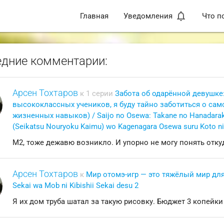
notifications_none
Главная
Уведомления
Что п
дние комментарии:
Арсен Тохтаров
к 1 серии
Забота об одарённой девушке
высококлассных учеников, я буду тайно заботиться о са
жизненных навыков) / Saijo no Osewa: Takane no Hanadarak
(Seikatsu Nouryoku Kaimu) wo Kagenagara Osewa suru Koto ni
М2, тоже дежавю возникло. И упорно не могу понять откуд
Арсен Тохтаров
к
Мир отомэ-игр — это тяжёлый мир для
Sekai wa Mob ni Kibishii Sekai desu 2
Я их дом труба шатал за такую рисовку. Бюджет 3 копейки