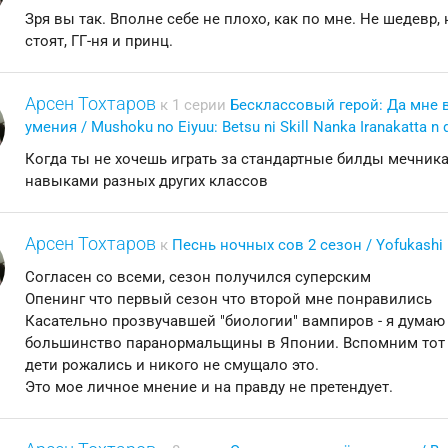
Зря вы так. Вполне себе не плохо, как по мне. Не шедевр,
стоят, ГГ-ня и принц.
Арсен Тохтаров
к 1 серии
Бесклассовый герой: Да мне 
умения / Mushoku no Eiyuu: Betsu ni Skill Nanka Iranakatta n 
Когда ты не хочешь играть за стандартные билды мечника,
навыками разных других классов
Арсен Тохтаров
к
Песнь ночных сов 2 сезон / Yofukashi 
Согласен со всеми, сезон получился суперским
Опенинг что первый сезон что второй мне понравились
Касательно прозвучавшей "биологии" вампиров - я думаю 
большинство паранормальщины в Японии. Вспомним тот ж
дети рожались и никого не смущало это.
Это мое личное мнение и на правду не претендует.