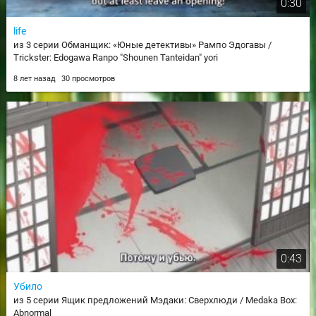
0:30
life
из 3 серии Обманщик: «Юные детективы» Рампо Эдогавы /
Trickster: Edogawa Ranpo "Shounen Tanteidan" yori
8 лет назад
30 просмотров
0:43
Убило
из 5 серии Ящик предложений Мэдаки: Сверхлюди / Medaka Box:
Abnormal