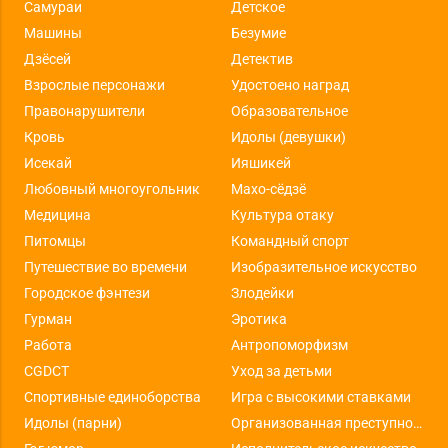
Самураи
Детское
Машины
Безумие
Дзёсей
Детектив
Взрослые персонажи
Удостоено наград
Правонарушители
Образовательное
Кровь
Идолы (девушки)
Исекай
Ияшикей
Любовный многоугольник
Махо-сёдзё
Медицина
Культура отаку
Питомцы
Командный спорт
Путешествие во времени
Изобразительное искусство
Городское фэнтези
Злодейки
Гурман
Эротика
Работа
Антропоморфизм
CGDCT
Уход за детьми
Спортивные единоборства
Игра с высокими ставками
Идолы (парни)
Организованная преступность