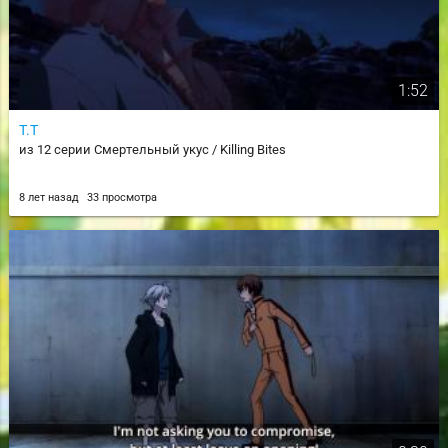
1:52
T.T
из 12 серии Смертельный укус / Killing Bites
8 лет назад
33 просмотра