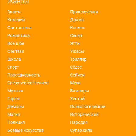
Жанры
Экшен
Приключения
Комедия
Драма
Фантастика
Космос
Романтика
Сёнен
Военное
Этти
Фэнтези
Ужасы
Школа
Триллер
Спорт
Сёдзе
Повседневность
Сейнен
Сверхъестественное
Меха
Музыка
Вампиры
Гарем
Хентай
Демоны
Психологическое
Магия
Исторический
Полиция
Пародия
Боевые искусства
Супер сила