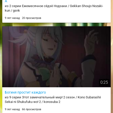
А
из 2 серии Ежемесячное сёдзё Нодзаки / Gekkan Shoujo Nozaki-
kun / gsnk
9 лет назад
20 просмотров
0:25
Богиня простит каждого
из 9 серии Этот замечательный мир! 2 сезон / Kono Subarashii
Sekai ni Shukufuku wo! 2 / konosuba 2
9 лет назад
66 просмотров