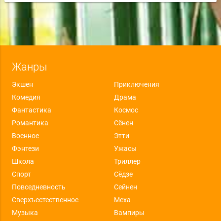
Жанры
Экшен
Приключения
Комедия
Драма
Фантастика
Космос
Романтика
Сёнен
Военное
Этти
Фэнтези
Ужасы
Школа
Триллер
Спорт
Сёдзе
Повседневность
Сейнен
Сверхъестественное
Меха
Музыка
Вампиры