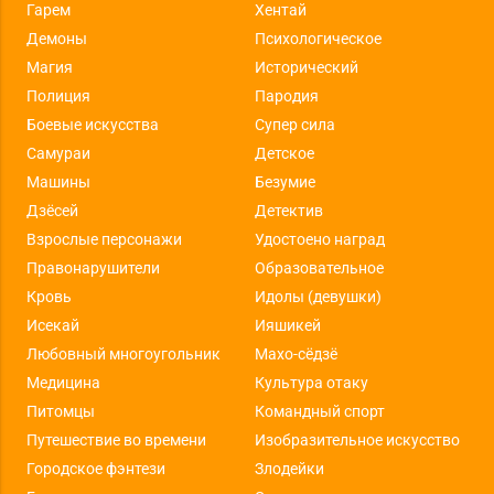
Гарем
Хентай
Демоны
Психологическое
Магия
Исторический
Полиция
Пародия
Боевые искусства
Супер сила
Самураи
Детское
Машины
Безумие
Дзёсей
Детектив
Взрослые персонажи
Удостоено наград
Правонарушители
Образовательное
Кровь
Идолы (девушки)
Исекай
Ияшикей
Любовный многоугольник
Махо-сёдзё
Медицина
Культура отаку
Питомцы
Командный спорт
Путешествие во времени
Изобразительное искусство
Городское фэнтези
Злодейки