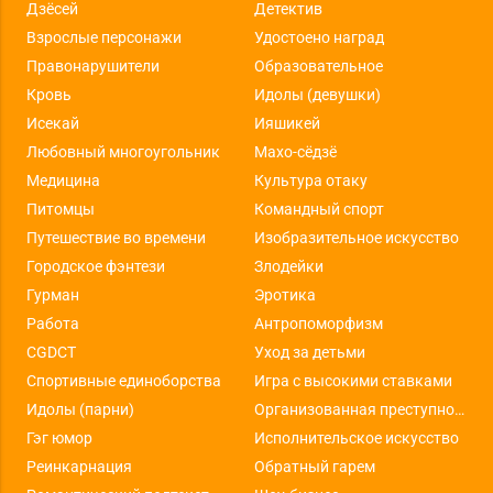
Дзёсей
Детектив
Взрослые персонажи
Удостоено наград
Правонарушители
Образовательное
Кровь
Идолы (девушки)
Исекай
Ияшикей
Любовный многоугольник
Махо-сёдзё
Медицина
Культура отаку
Питомцы
Командный спорт
Путешествие во времени
Изобразительное искусство
Городское фэнтези
Злодейки
Гурман
Эротика
Работа
Антропоморфизм
CGDCT
Уход за детьми
Спортивные единоборства
Игра с высокими ставками
Идолы (парни)
Организованная преступность
Гэг юмор
Исполнительское искусство
Реинкарнация
Обратный гарем