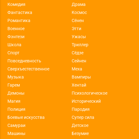
Комедия
Драма
Фантастика
Космос
Романтика
Сёнен
Военное
Этти
Фэнтези
Ужасы
Школа
Триллер
Спорт
Сёдзе
Повседневность
Сейнен
Сверхъестественное
Меха
Музыка
Вампиры
Гарем
Хентай
Демоны
Психологическое
Магия
Исторический
Полиция
Пародия
Боевые искусства
Супер сила
Самураи
Детское
Машины
Безумие