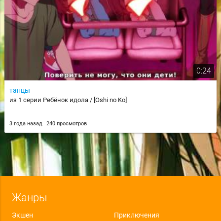
0:24
танцы
из 1 серии Ребёнок идола / [Oshi no Ko]
3 года назад
240 просмотров
Жанры
Экшен
Приключения