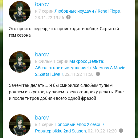
barov
к 7 серии
Любовные неудачи / Renai Flops
,
report
23.11.22 19:56
Это просто шедевр, что происходит вообще. Скрытый
гем сезона
barov
к Фильм 1 серии
Макросс Дельта:
Абсолютное выступление! / Macross Δ Movie
report
2: Zettai Live!!!
,
22.11.22 11:58
Зачем так делать... Я бы смирился с любым тупым
роялем из кустов, ну зачем такую концовку делать. Ещё
и после титров добили всего одной фразой
barov
к 1 серии
Попсовый эпос 2 сезон /
report
Poputepipikku 2nd Season
,
02.10.22 12:20