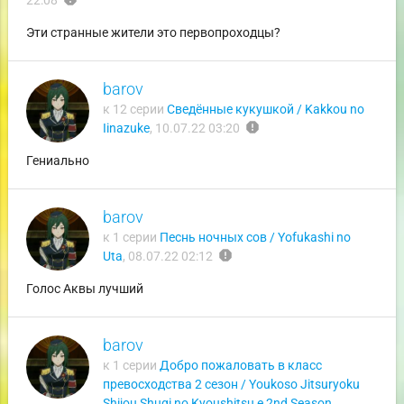
22:08
Эти странные жители это первопроходцы?
barov
к 12 серии
Сведённые кукушкой / Kakkou no
report
Iinazuke
,
10.07.22 03:20
Гениально
barov
к 1 серии
Песнь ночных сов / Yofukashi no
report
Uta
,
08.07.22 02:12
Голос Аквы лучший
barov
к 1 серии
Добро пожаловать в класс
превосходства 2 сезон / Youkoso Jitsuryoku
Shijou Shugi no Kyoushitsu e 2nd Season
,