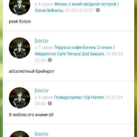
к 9 серии
Жизнь с моей сводной сестрой /
report
Gimai Seikatsu
,
29.08.24 23:57
peak fiction
barov
к 7 серии
Терраса кафе богинь 2 сезон /
Megami no Cafe Terrace 2nd Season
,
16.08.24
report
22:50
абсолютный брейнрот
barov
к 4 серии
Псевдогарем / Giji Harem
,
25.07.24
report
20:40
Я люблю это аниме xD
barov