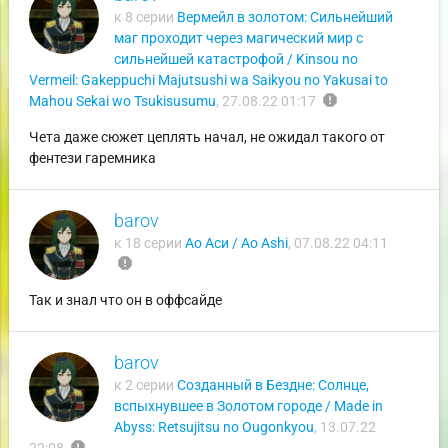
к 8 серии
Вермейл в золотом: Сильнейший
маг проходит через магический мир с
сильнейшей катастрофой / Kinsou no
Vermeil: Gakeppuchi Majutsushi wa Saikyou no Yakusai to
report
Mahou Sekai wo Tsukisusumu
,
27.08.22 01:17
Чета даже сюжет цеплять начал, не ожидал такого от
фентези гаремника
barov
к 18 серии
Ао Аси / Ao Ashi
,
07.08.22 04:11
report
Так и знал что он в оффсайде
barov
к 2 серии
Созданный в Бездне: Солнце,
вспыхнувшее в Золотом городе / Made in
Abyss: Retsujitsu no Ougonkyou
,
13.07.22
report