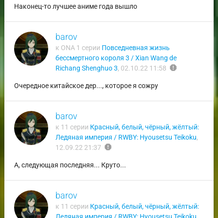
Наконец-то лучшее аниме года вышло
barov
к ONA 1 серии
Повседневная жизнь
бессмертного короля 3 / Xian Wang de
report
Richang Shenghuo 3
,
02.10.22 11:58
Очередное китайское дер..., которое я сожру
barov
к 11 серии
Красный, белый, чёрный, жёлтый:
Ледяная империя / RWBY: Hyousetsu Teikoku
,
report
12.09.22 21:37
А, следующая последняя... Круто...
barov
к 11 серии
Красный, белый, чёрный, жёлтый:
Ледяная империя / RWBY: Hyousetsu Teikoku
,