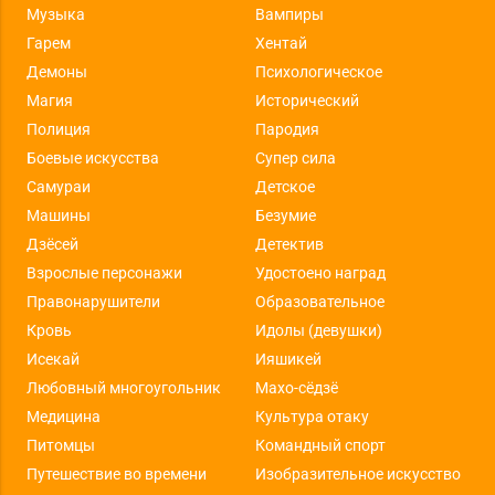
Музыка
Вампиры
Гарем
Хентай
Демоны
Психологическое
Магия
Исторический
Полиция
Пародия
Боевые искусства
Супер сила
Самураи
Детское
Машины
Безумие
Дзёсей
Детектив
Взрослые персонажи
Удостоено наград
Правонарушители
Образовательное
Кровь
Идолы (девушки)
Исекай
Ияшикей
Любовный многоугольник
Махо-сёдзё
Медицина
Культура отаку
Питомцы
Командный спорт
Путешествие во времени
Изобразительное искусство