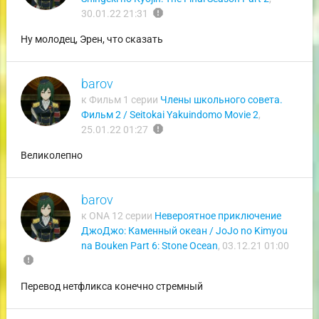
report
30.01.22 21:31
Ну молодец, Эрен, что сказать
barov
к Фильм 1 серии
Члены школьного совета.
Фильм 2 / Seitokai Yakuindomo Movie 2
,
report
25.01.22 01:27
Великолепно
barov
к ONA 12 серии
Невероятное приключение
ДжоДжо: Каменный океан / JoJo no Kimyou
na Bouken Part 6: Stone Ocean
,
03.12.21 01:00
report
Перевод нетфликса конечно стремный