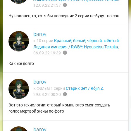
report
12.09.22 21:37
Ну наконец-то, хотя бы последние 2 серии не будут по сон
barov
к 10 серии
Красный, белый, чёрный, жёлтый:
Ледяная империя / RWBY: Hyousetsu Teikoku
,
report
06.09.22 19:39
Как же долго
barov
к Фильм 1 серии
Старик Зет / Rôjin Z
,
report
29.08.22 00:20
Вот это технологии: старый компьютер смог создать
голос мертвой жены по фото
barov