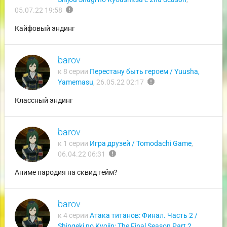
report
05.07.22 19:58
Кайфовый эндинг
barov
к 8 серии
Перестану быть героем / Yuusha,
report
Yamemasu
,
26.05.22 02:17
Классный эндинг
barov
к 1 серии
Игра друзей / Tomodachi Game
,
report
06.04.22 06:31
Аниме пародия на сквид гейм?
barov
к 4 серии
Атака титанов: Финал. Часть 2 /
Shingeki no Kyojin: The Final Season Part 2
,