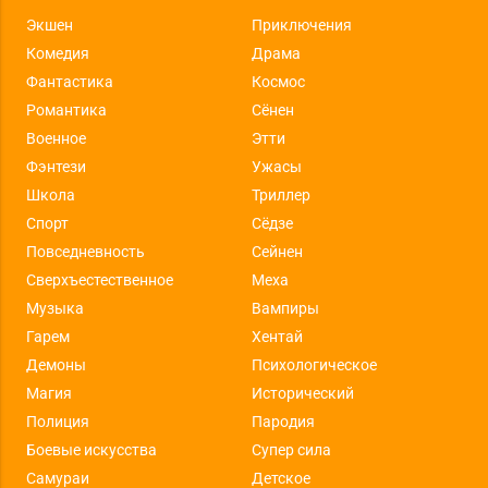
Экшен
Приключения
Комедия
Драма
Фантастика
Космос
Романтика
Сёнен
Военное
Этти
Фэнтези
Ужасы
Школа
Триллер
Спорт
Сёдзе
Повседневность
Сейнен
Сверхъестественное
Меха
Музыка
Вампиры
Гарем
Хентай
Демоны
Психологическое
Магия
Исторический
Полиция
Пародия
Боевые искусства
Супер сила
Самураи
Детское