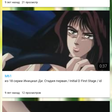
9 лет назад
21 просмотр
0:37
М61
из 18 серии Инициал Ди: Стадия первая / Initial D First Stage / id
9 лет назад
12 просмотров