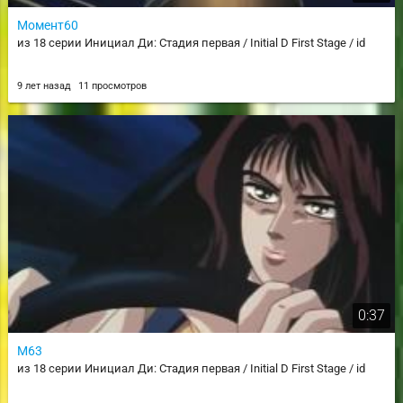
Момент60
из 18 серии Инициал Ди: Стадия первая / Initial D First Stage / id
9 лет назад
11 просмотров
0:37
М63
из 18 серии Инициал Ди: Стадия первая / Initial D First Stage / id