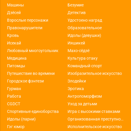
Машины
Безумие
Дзёсей
Детектив
Взрослые персонажи
Удостоено наград
Правонарушители
Образовательное
Кровь
Идолы (девушки)
Исекай
Ияшикей
Любовный многоугольник
Махо-сёдзё
Медицина
Культура отаку
Питомцы
Командный спорт
Путешествие во времени
Изобразительное искусство
Городское фэнтези
Злодейки
Гурман
Эротика
Работа
Антропоморфизм
CGDCT
Уход за детьми
Спортивные единоборства
Игра с высокими ставками
Идолы (парни)
Организованная преступность
Гэг юмор
Исполнительское искусство