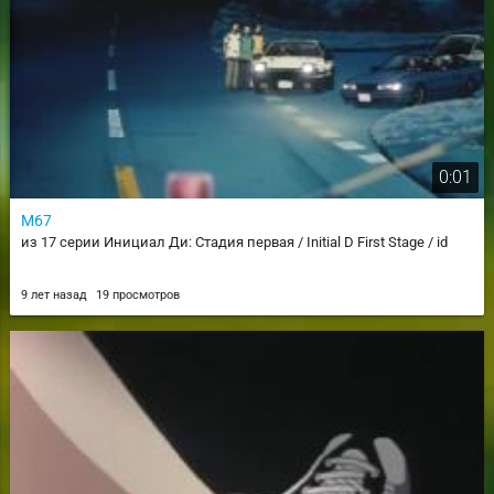
0:01
М67
из 17 серии Инициал Ди: Стадия первая / Initial D First Stage / id
9 лет назад
19 просмотров