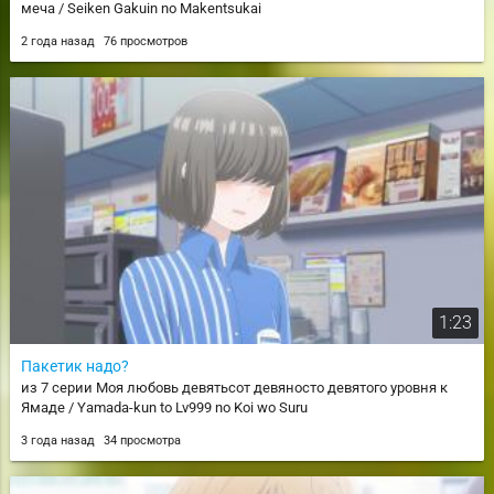
меча / Seiken Gakuin no Makentsukai
2 года назад
76 просмотров
1:23
Пакетик надо?
из 7 серии Моя любовь девятьсот девяносто девятого уровня к
Ямаде / Yamada-kun to Lv999 no Koi wo Suru
3 года назад
34 просмотра