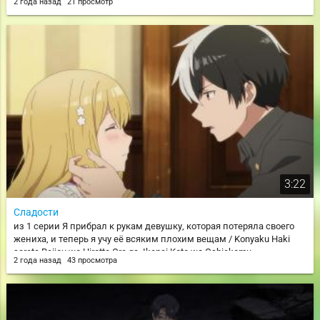
2 года назад
21 просмотр
3:22
Сладости
из 1 серии Я прибрал к рукам девушку, которая потеряла своего
жениха, и теперь я учу её всяким плохим вещам / Konyaku Haki
sareta Reijou wo Hirotta Ore ga, Ikenai Koto wo Oshiekomu
2 года назад
43 просмотра