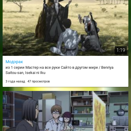
1:19
Модэрак
из 1 серии Мастер на все руки Сайто в другом мире / Benriya
Saitou-san, Isekai ni Iku
3 года назад
47 просмотров