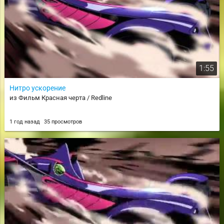
1:55
Нитро ускорение
из Фильм Красная черта / Redline
1 год назад
35 просмотров