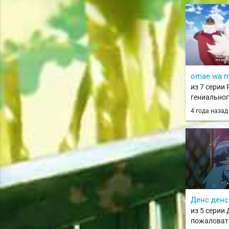
omae wa m
из 7 серии
гениальног
вызволени
4 года наза
долгов / Ten
Kokka Saise
Денс денс
из 5 серии
пожаловать