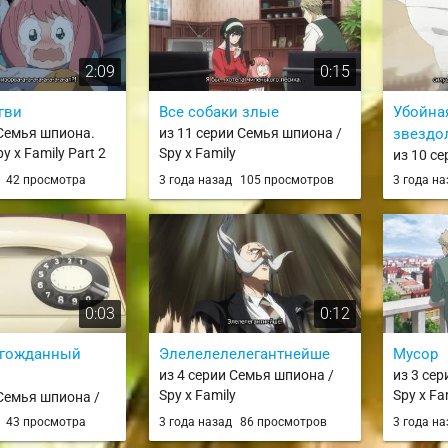
ushu no Tanoshii
ei: Seisankei
 Na mo Naki Mura
2:09
0:15
no Jousai Toshi ni
гви
Все собаки злые
Убойна
 Семья шпиона.
из 11 серии Семья шпиона /
звездо
y x Family Part 2
Spy x Family
из 10 с
Spy x Fa
д
42 просмотра
3 года назад
105 просмотров
3 года н
0:03
0:12
лгожданный
Элелелелелегантнейше
Мусор
из 4 серии Семья шпиона /
из 3 се
Spy x Family
Spy x Fa
 Семья шпиона /
y
д
43 просмотра
3 года назад
86 просмотров
3 года н