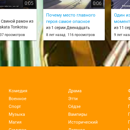
0:05
0:06
Почему место главного
Один и
и Свиной рамэн из
героя самое опасное
момент
akata Tonkotsu
из 1 серии Двенадцать
из 11 се
королевств / Juuni Kokuki
Handa-k
37 просмотров
8 лет назад
116 просмотров
9 лет на
Комедия
Драма
Военное
Этти
Спорт
Сёдзе
Музыка
Вампиры
Магия
Исторический
Самураи
Детское