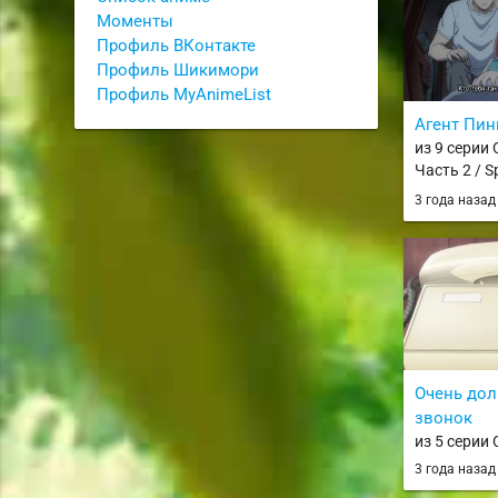
Okiraku Ryo
Моменты
Ryouchi Bou
Профиль ВКонтакте
Majutsu de
Профиль Шикимори
wo Saikyou 
Профиль MyAnimeList
Агент Пин
из 9 серии
Часть 2 / Sp
3 года наза
Очень до
звонок
из 5 серии
Spy x Famil
3 года наза