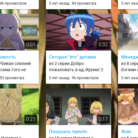
rimashita! Iruma-
сезон / Mairimashita! Iruma-
Hero Ac
46 просмотров
5 лет назад
84 просмотра
5 лет на
ason
kun 2nd Season
0:01
0:32
чивость
Сегодня "это" делаем.
Менед
 Убивая слизней
из 2 серии Добро
из 8 се
 сама того не
пожаловать в ад, Ирума! 2
богами /
 достигла
сезон / Mairimashita! Iruma-
Hirowar
53 просмотра
5 лет назад
96 просмотров
5 лет на
ого уровня /
kun 2nd Season
ite 300-nen,
i ni Level Max ni
ta
0:21
0:17
Покушать принёс.
Жив.