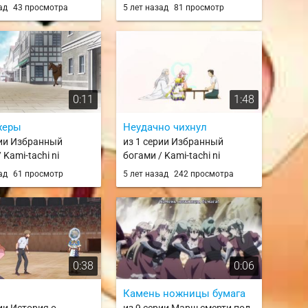
ademia 5th Season
ролевая игра с полным
зад
43 просмотра
5 лет назад
81 просмотр
погружением вызывает
большее привыкание, чем
реальность / Kyuukyoku
Shinka shita Full Dive RPG ga
Genjitsu yori mo Kusoge
Dattara
0:11
1:48
жеры
Неудачно чихнул
рии Избранный
из 1 серии Избранный
 Kami-tachi ni
богами / Kami-tachi ni
eta Otoko
Hirowareta Otoko
зад
61 просмотр
5 лет назад
242 просмотра
0:38
0:06
Камень ножницы бумага