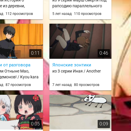
ии История о
из 9 серии Марш смерти под
е из деревни,
рапсодию параллельного
женной перед
мира / Death March kara
зад
112 просмотров
5 лет назад
110 просмотров
шим подземельем /
Hajimaru Isekai Kyousoukyoku
 Last Dungeon Mae no
/ Desumachi
 Shounen ga Joban no
e Kurasu Youna
ari
0:11
0:46
и от разговора
Японские зонтики
рии Отныне Мао,
из 3 серии Иная / Another
демонов! / Kyou kara
зад
87 просмотров
7 лет назад
80 просмотров
0:05
0:09