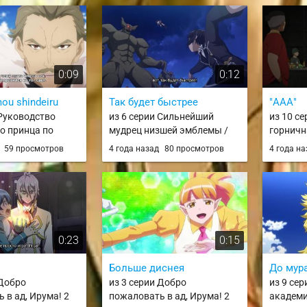
0:09
0:12
ou shindeiru
Так будет быстрее
"ААА"
 Руководство
из 6 серии Сильнейший
из 10 с
о принца по
мудрец низшей эмблемы /
горничн
ю страны из
Shikkakumon no Saikyou
2 сезон 
д
59 просмотров
4 года назад
80 просмотров
4 года н
sai Ouji no Akaji
Kenja
no Maid
i Jutsu
0:23
0:15
Больше диснея
До мур
 Добро
из 3 серии Добро
из 9 се
 в ад, Ирума! 2
пожаловать в ад, Ирума! 2
академи