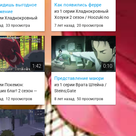
видишь выгодное
Как появились ферре
жение
из 1 серии Хладнокровный
Хозуки 2 сезон / Hoozuki no
рии Хладнокровный
Reitetsu 2nd Season
: Часть II / Hoozuki
зад
33 просмотра
7 лет назад
20 просмотров
tsu 2nd Season: Sono
1:42
0:10
Представление маюри
рии Покемон:
из 1 серии Врата Штейна /
их благ! 2 сезон —
Steins;Gate
N / Pokemon Best
зад
12 просмотров
8 лет назад
50 просмотров
Season 2: Episode N /
n