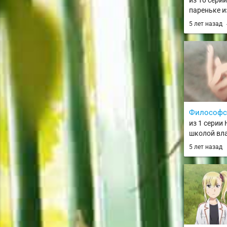
из 10 сери
пареньке и
расположе
5 лет назад
сложнейши
Tatoeba La
Mura no Sh
Machi de K
Monogatari
Философс
из 1 серии
школой вл
Сильнейши
5 лет назад
демонов в 
поступает 
переродив
потомком /
Futekigoush
no Maou no 
Shison-tach
Kayou