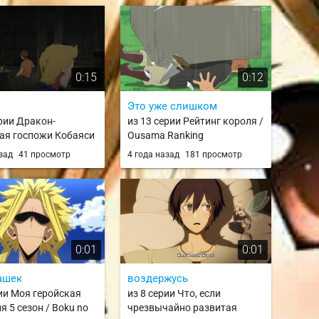
Ojisan to
0:15
0:12
Это уже слишком
ерии Дракон-
из 13 серии Рейтинг короля /
ая госпожи Кобаяси
Ousama Ranking
/ Kobayashi-san Chi
азад
41 просмотр
4 года назад
181 просмотр
 Dragon S
0:01
0:01
ашек
воздержусь
рии Моя геройская
из 8 серии Что, если
я 5 сезон / Boku no
чрезвычайно развитая