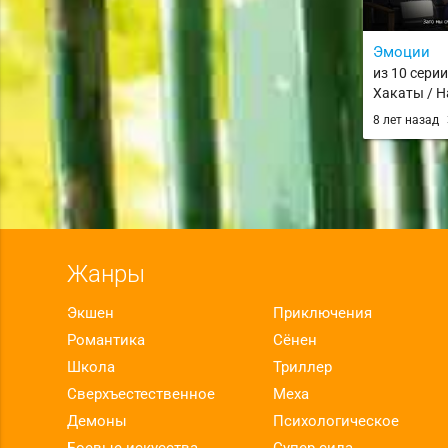
Эмоции
из 10 сери
Хакаты / H
Ramens
8 лет назад
Жанры
Экшен
Приключения
Романтика
Сёнен
Школа
Триллер
Сверхъестественное
Меха
Демоны
Психологическое
Боевые искусства
Супер сила