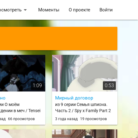
arrow_drop_down
осмотреть
Моменты
О проекте
Войти
1:09
0:53
тно
Мирный договор
рии О моём
из 9 серии Семья шпиона.
дении в меч / Tensei
Часть 2 / Spy x Family Part 2
Ken deshita
азад
66 просмотров
3 года назад
19 просмотров