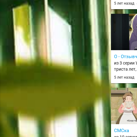
сезон / Mai
5 лет назад
kun 2nd Se
О - Отзыв
из 3 серии
триста лет,
заметив, я
5 лет назад
максимальн
Slime Taosh
Shiranai Uch
Nattemashi
СМСка