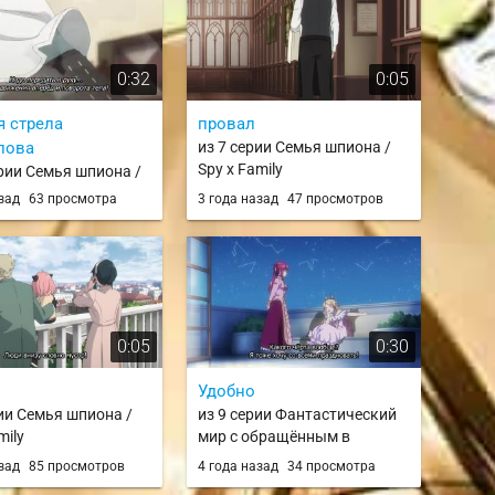
0:32
0:05
я стрела
провал
лова
из 7 серии Семья шпиона /
Spy x Family
ерии Семья шпиона /
mily
азад
63 просмотра
3 года назад
47 просмотров
0:05
0:30
Удобно
рии Семья шпиона /
из 9 серии Фантастический
mily
мир с обращённым в
красавицу мужчиной и… /
азад
85 просмотров
4 года назад
34 просмотра
Fantasy Bishoujo Juniku