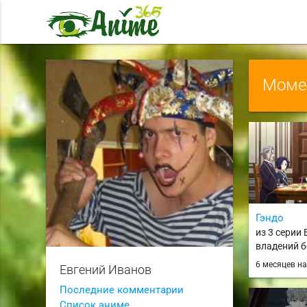
Момен
Гэндо
из 3 серии
владений б
Превращен
6 месяцев н
Евгений Иванов
деревни в 
крепость 
Последние комментарии
производст
Список аниме