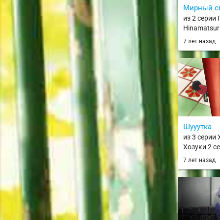
Мирный с
из 2 серии
Hinamatsuri
7 лет назад
Шууутка
из 3 серии
Хозуки 2 се
Reitetsu 2n
7 лет назад