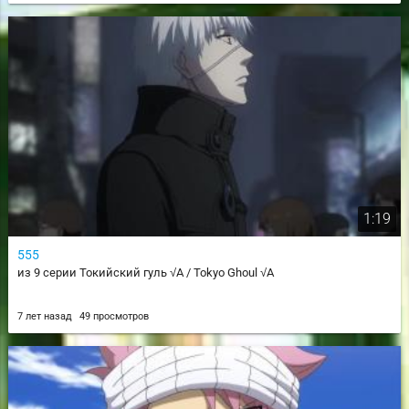
1:19
555
из 9 серии Токийский гуль √A / Tokyo Ghoul √A
7 лет назад
49 просмотров