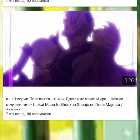
7 лет назад
52 просмотра
0:26
....
из 10 серии Повелитель тьмы: Другая история мира — Магия
подчинения / Isekai Maou to Shoukan Shoujo no Dorei Majutsu /
doreima
7 лет назад
88 просмотров