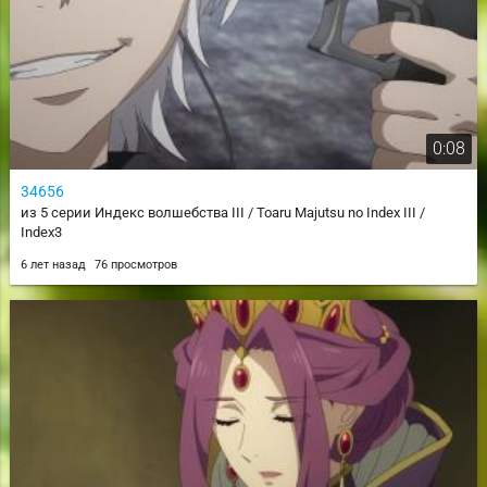
0:08
34656
из 5 серии Индекс волшебства III / Toaru Majutsu no Index III /
Index3
6 лет назад
76 просмотров