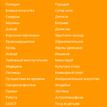
Полиция
Пародия
Боевые искусства
Супер сила
Самураи
Детское
Машины
Безумие
Дзёсей
Детектив
Взрослые персонажи
Удостоено наград
Правонарушители
Образовательное
Кровь
Идолы (девушки)
Исекай
Ияшикей
Любовный многоугольник
Махо-сёдзё
Медицина
Культура отаку
Питомцы
Командный спорт
Путешествие во времени
Изобразительное искусство
Городское фэнтези
Злодейки
Гурман
Эротика
Работа
Антропоморфизм
CGDCT
Уход за детьми