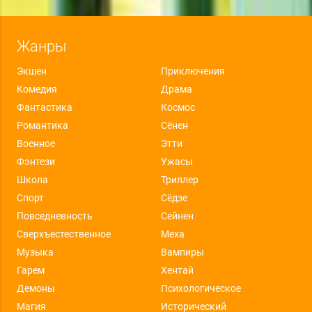
Жанры
Экшен
Приключения
Комедия
Драма
Фантастика
Космос
Романтика
Сёнен
Военное
Этти
Фэнтези
Ужасы
Школа
Триллер
Спорт
Сёдзе
Повседневность
Сейнен
Сверхъестественное
Меха
Музыка
Вампиры
Гарем
Хентай
Демоны
Психологическое
Магия
Исторический