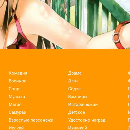
Комедия
Драма
Военное
Этти
Спорт
Сёдзе
Музыка
Вампиры
Магия
Исторический
Самураи
Детское
Взрослые персонажи
Удостоено наград
Исекай
Ияшикей