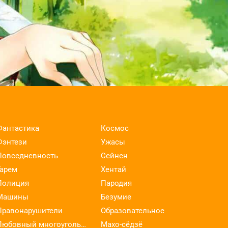
Фантастика
Космос
Фэнтези
Ужасы
Повседневность
Сейнен
Гарем
Хентай
Полиция
Пародия
Машины
Безумие
Правонарушители
Образовательное
Любовный многоугольник
Махо-сёдзё