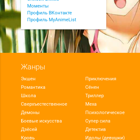
Моменты
Профиль ВКонтакте
Профиль MyAnimeList
Жанры
Экшен
Приключения
Романтика
Сёнен
Школа
Триллер
Сверхъестественное
Меха
Демоны
Психологическое
Боевые искусства
Супер сила
Дзёсей
Детектив
Кровь
Идолы (девушки)