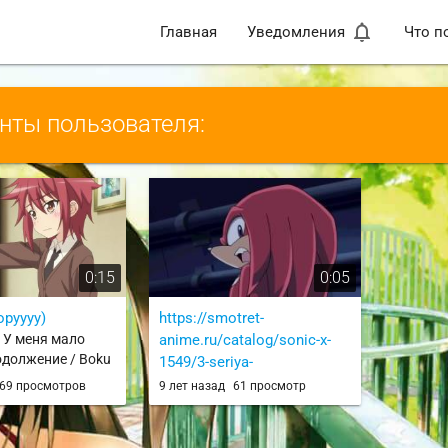
notifications_none
Главная
Уведомления
Что п
ты пользователя:
0:15
0:05
оруууу)
https://smotret-
и У меня мало
anime.ru/catalog/sonic-x-
одолжение / Boku
1549/3-seriya-
hi ga Sukunai
66391/ozvuchka-651694
69 просмотров
9 лет назад
61 просмотр
nai Next
из 3 серии Соник Икс / Sonic
X