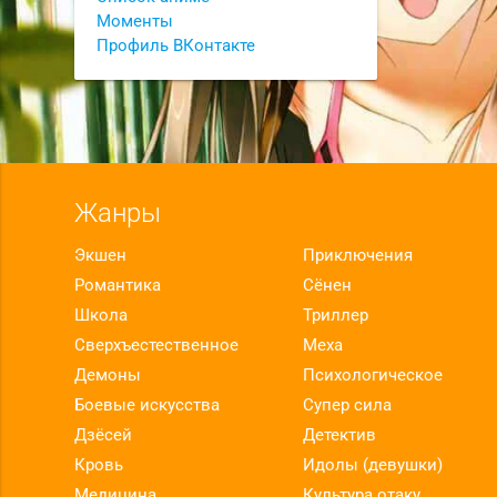
Моменты
Профиль ВКонтакте
Жанры
Экшен
Приключения
Романтика
Сёнен
Школа
Триллер
Сверхъестественное
Меха
Демоны
Психологическое
Боевые искусства
Супер сила
Дзёсей
Детектив
Кровь
Идолы (девушки)
Медицина
Культура отаку