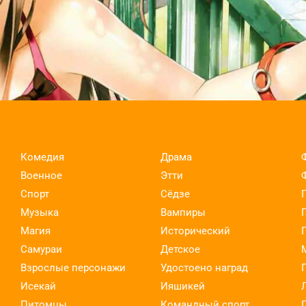
Комедия
Драма
Военное
Этти
Спорт
Сёдзе
Музыка
Вампиры
Магия
Исторический
Самураи
Детское
Взрослые персонажи
Удостоено наград
Исекай
Ияшикей
Питомцы
Командный спорт