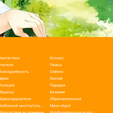
Фантастика
Космос
Фэнтези
Ужасы
Повседневность
Сейнен
Гарем
Хентай
Полиция
Пародия
Машины
Безумие
Правонарушители
Образовательное
Любовный многоугольник
Махо-сёдзё
Путешествие во времени
Изобразительное искусство