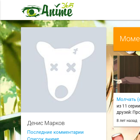
Момен
Молчать (
из 11 сери
друзей: Пр
wa Tomodac
8 лет назад
Денис Марков
Next / Haga
Последние комментарии
Список аниме