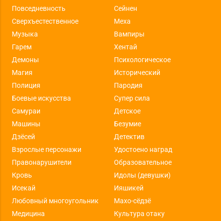
Повседневность
Сейнен
Сверхъестественное
Меха
Музыка
Вампиры
Гарем
Хентай
Демоны
Психологическое
Магия
Исторический
Полиция
Пародия
Боевые искусства
Супер сила
Самураи
Детское
Машины
Безумие
Дзёсей
Детектив
Взрослые персонажи
Удостоено наград
Правонарушители
Образовательное
Кровь
Идолы (девушки)
Исекай
Ияшикей
Любовный многоугольник
Махо-сёдзё
Медицина
Культура отаку