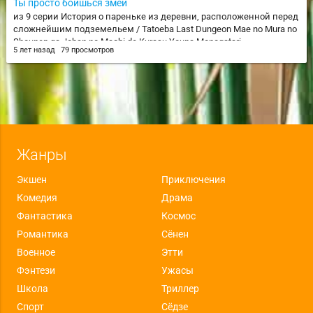
Ты просто боишься змей
из 9 серии История о пареньке из деревни, расположенной перед
сложнейшим подземельем / Tatoeba Last Dungeon Mae no Mura no
Shounen ga Joban no Machi de Kurasu Youna Monogatari
5 лет назад
79 просмотров
Жанры
Экшен
Приключения
Комедия
Драма
Фантастика
Космос
Романтика
Сёнен
Военное
Этти
Фэнтези
Ужасы
Школа
Триллер
Спорт
Сёдзе