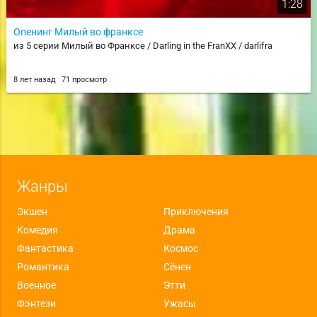
1:28
Опенинг Милый во франксе
из 5 серии Милый во Франксе / Darling in the FranXX / darlifra
8 лет назад
71 просмотр
Жанры
Экшен
Приключения
Комедия
Драма
Фантастика
Космос
Романтика
Сёнен
Военное
Этти
Фэнтези
Ужасы