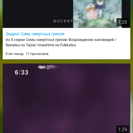
1:28
Эндинг Семь смертных грехов
из 5 серии Семь смертных грехов: Возрождение заповедей /
Nanatsu no Taizai: Imashime no Fukkatsu
8 лет назад
17 просмотров
1:29