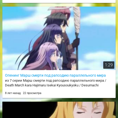
1:29
Опенинг Марш смерти под рапсодию параллельного мира
из 7 серии Марш смерти под рапсодию параллельного мира /
Death March kara Hajimaru Isekai Kyousoukyoku / Desumachi
8 лет назад
22 просмотра