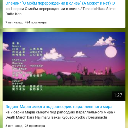
Опенинг "О моём перерождении в слизь" (А может и нет) :0
из 1 серии О моём перерождении в слизь / Tensei shitara Slime
Datta Ken
7 лет назад
494 просмотра
1:27
Эндинг Марш смерти под рапсодию параллельного мира
из 7 серии Марш смерти под рапсодию параллельного мира /
Death March kara Hajimaru Isekai Kyousoukyoku / Desumachi
8 лет назад
23 просмотра