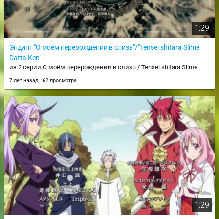
1:29
Эндинг "О моём перерождении в слизь"/"Tensei shitara Slime
Datta Ken"
из 2 серии О моём перерождении в слизь / Tensei shitara Slime
Datta Ken
7 лет назад
62 просмотра
1:29