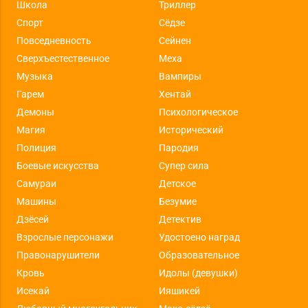
Школа
Триллер
Спорт
Сёдзе
Повседневность
Сейнен
Сверхъестественное
Меха
Музыка
Вампиры
Гарем
Хентай
Демоны
Психологическое
Магия
Исторический
Полиция
Пародия
Боевые искусства
Супер сила
Самураи
Детское
Машины
Безумие
Дзёсей
Детектив
Взрослые персонажи
Удостоено наград
Правонарушители
Образовательное
Кровь
Идолы (девушки)
Исекай
Ияшикей