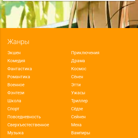
Жанры
Экшен
Приключения
Комедия
Драма
Фантастика
Космос
Романтика
Сёнен
Военное
Этти
Фэнтези
Ужасы
Школа
Триллер
Спорт
Сёдзе
Повседневность
Сейнен
Сверхъестественное
Меха
Музыка
Вампиры