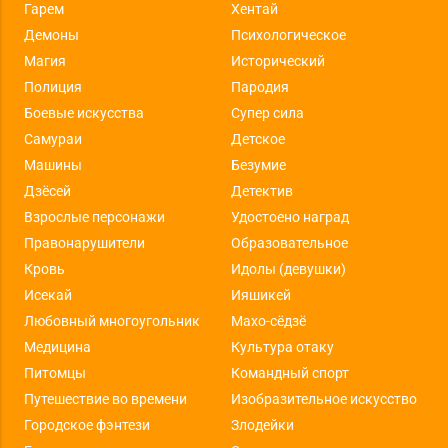
Гарем
Хентай
Демоны
Психологическое
Магия
Исторический
Полиция
Пародия
Боевые искусства
Супер сила
Самураи
Детское
Машины
Безумие
Дзёсей
Детектив
Взрослые персонажи
Удостоено наград
Правонарушители
Образовательное
Кровь
Идолы (девушки)
Исекай
Ияшикей
Любовный многоугольник
Махо-сёдзё
Медицина
Культура отаку
Питомцы
Командный спорт
Путешествие во времени
Изобразительное искусство
Городское фэнтези
Злодейки