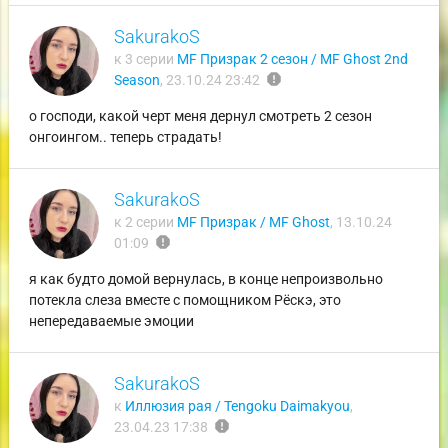
SakurakoS
к 3 серии
MF Призрак 2 сезон / MF Ghost 2nd
report
Season
,
23.10.24 23:42
о господи, какой черт меня дернул смотреть 2 сезон
онгоингом.. теперь страдать!
SakurakoS
к 2 серии
MF Призрак / MF Ghost
,
13.10.24
report
01:09
я как будто домой вернулась, в конце непроизвольно
потекла слеза вместе с помощником Рёскэ, это
непередаваемые эмоции
SakurakoS
к
Иллюзия рая / Tengoku Daimakyou
,
report
23.04.23 17:38