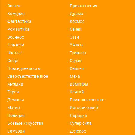
Экшен
Приключения
Комедия
Драма
Фантастика
Космос
Романтика
Сёнен
Военное
Этти
Фэнтези
Ужасы
Школа
Триллер
Спорт
Сёдзе
Повседневность
Сейнен
Сверхъестественное
Меха
Музыка
Вампиры
Гарем
Хентай
Демоны
Психологическое
Магия
Исторический
Полиция
Пародия
Боевые искусства
Супер сила
Самураи
Детское