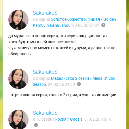
SakurakoS
к 6 серии
Золотое божество: Финал / Golden
report
Kamuy: Saishuushou
,
09.02.26 21:41
до мурашек в конце серии, эта серия ощущается так,
кавк будто мы к ней шли все аниме.
я уж молчу про момент с кожей и цуруми, я давно так не
обсиралась
SakurakoS
к 2 серии
Медалистка 2 сезон / Medalist 2nd
report
Season
,
04.02.26 21:30
потрясающая серия, только 2 серия, а уже такие эмоции
SakurakoS
к 16 серии
Гносия / Gnosia
,
01.02.26 16:16
report