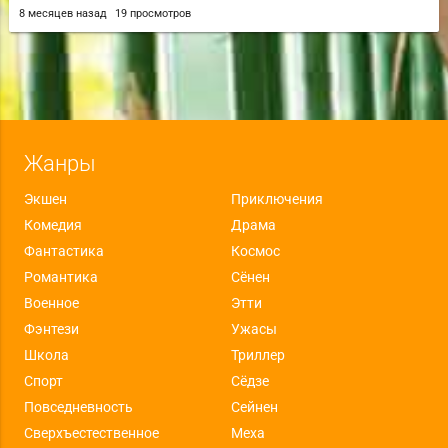
8 месяцев назад
19 просмотров
Жанры
Экшен
Приключения
Комедия
Драма
Фантастика
Космос
Романтика
Сёнен
Военное
Этти
Фэнтези
Ужасы
Школа
Триллер
Спорт
Сёдзе
Повседневность
Сейнен
Сверхъестественное
Меха