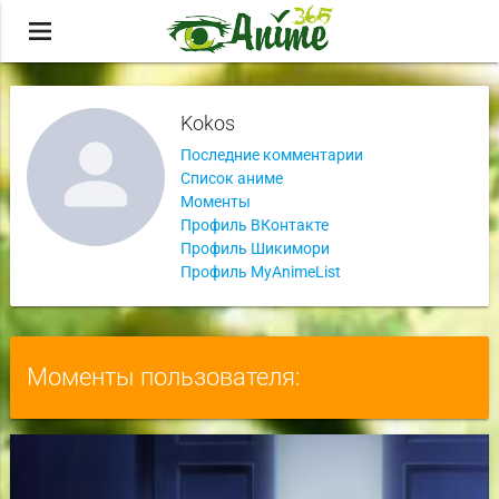
menu
Kokos
Последние комментарии
Список аниме
Моменты
Профиль ВКонтакте
Профиль Шикимори
Профиль MyAnimeList
Моменты пользователя: