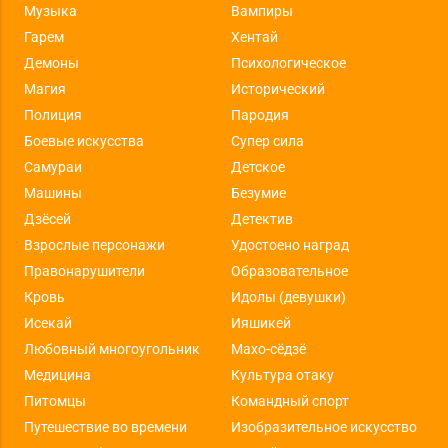
Музыка
Вампиры
Гарем
Хентай
Демоны
Психологическое
Магия
Исторический
Полиция
Пародия
Боевые искусства
Супер сила
Самураи
Детское
Машины
Безумие
Дзёсей
Детектив
Взрослые персонажи
Удостоено наград
Правонарушители
Образовательное
Кровь
Идолы (девушки)
Исекай
Ияшикей
Любовный многоугольник
Махо-сёдзё
Медицина
Культура отаку
Питомцы
Командный спорт
Путешествие во времени
Изобразительное искусство