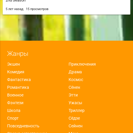
2nd Season
5 лет назад
15 просмотров
Жанры
Экшен
Приключения
Комедия
Драма
Фантастика
Космос
Романтика
Сёнен
Военное
Этти
Фэнтези
Ужасы
Школа
Триллер
Спорт
Сёдзе
Повседневность
Сейнен