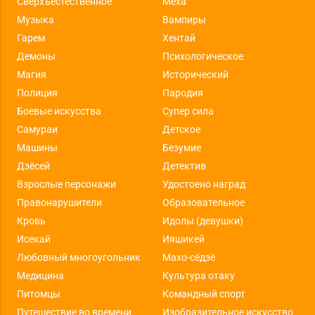
Сверхъестественное
Меха
Музыка
Вампиры
Гарем
Хентай
Демоны
Психологическое
Магия
Исторический
Полиция
Пародия
Боевые искусства
Супер сила
Самураи
Детское
Машины
Безумие
Дзёсей
Детектив
Взрослые персонажи
Удостоено наград
Правонарушители
Образовательное
Кровь
Идолы (девушки)
Исекай
Ияшикей
Любовный многоугольник
Махо-сёдзё
Медицина
Культура отаку
Питомцы
Командный спорт
Путешествие во времени
Изобразительное искусство