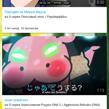
0:30
Пародия на Микки Мауса
из 5 серии Попсовый эпос / Poputepipikku
5 лет назад
62 просмотра
1:13
Анае зажигает
из 5 серии Агрессивная Рэцуко ONA 2 / Aggressive Retsuko (ONA)