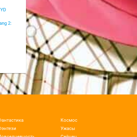
SYD
ng 2:
Фантастика
Космос
Фэнтези
Ужасы
Повседневность
Сейнен