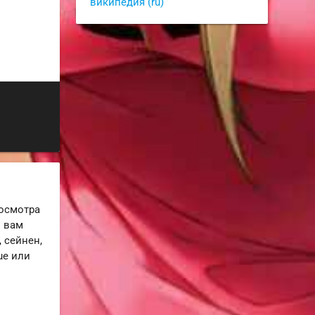
википедия (ru)
росмотра
и вам
 сейнен,
ue или