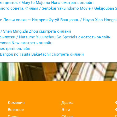
н цветок / Mary to Majo no Hana смотреть онлайн
ого совета. Фильм / Seitokai Yakuindomo Movie / Gekijouban 
: Лисьи свахи — История Фугуй Ванцюань / Huyao Xiao Hongnia
/ Shen Ming Zhi Zhou смотреть онлайн
ыпуски / Natsume Yuujinchou Go Specials смотреть онлайн
lesman New смотреть онлайн
смотреть онлайн
Bangou no Tsuita Baka-tachi! смотреть онлайн
Комедия
Драма
Военное
Этти
Спорт
Сёдзе