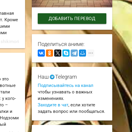
Главная
ДОБАВИТЬ ПЕРЕВОД
т. Кроме
чшими
ыми
 shikimori
Поделиться аниме:
Наш
Telegram
о это
ивотные
Подписывайтесь на канал
стали
чтобы узнавать о важных
у кого-
изменениях.
то –
Заходите в чат
, если хотите
алки и
задать вопрос или пообщаться.
 Нодзоми
вый