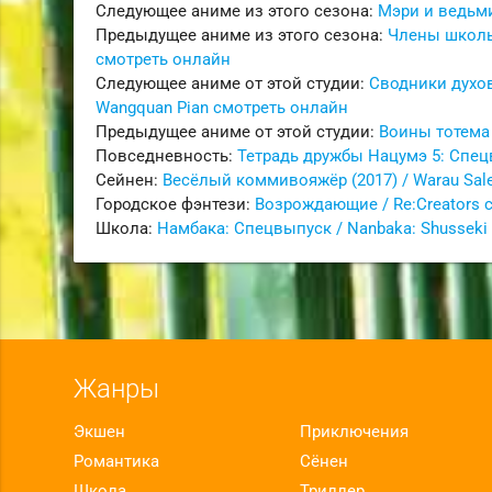
Следующее аниме из этого сезона:
Мэри и ведьми
Предыдущее аниме из этого сезона:
Члены школьн
смотреть онлайн
Следующее аниме от этой студии:
Сводники духов
Wangquan Pian смотреть онлайн
Предыдущее аниме от этой студии:
Воины тотема 
Повседневность:
Тетрадь дружбы Нацумэ 5: Спецв
Сейнен:
Весёлый коммивояжёр (2017) / Warau Sa
Городское фэнтези:
Возрождающие / Re:Creators 
Школа:
Намбака: Спецвыпуск / Nanbaka: Shusseki 
Жанры
Экшен
Приключения
Романтика
Сёнен
Школа
Триллер