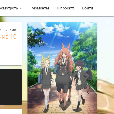
arrow_drop_down
осмотреть
Моменты
О проекте
Войти
инг аниме:
4
из 10