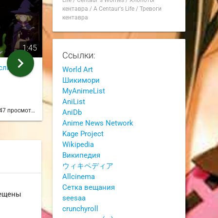
Life
/
Centaur`s Worries
/
Хлопоты
кентавра
/
A Centaur's Life
/
Тревоги
кентавра
1:45
0:11
Ссылки:
chevron_right
(слизь)
PETA пофиг пока ты
И почему все
World Art
стреляешь по людям
нравоучения
Шикимори
из 12 серии
из 11 серии
MyAnimeList
SLywnow
SLywno
AniList
47 просмотров
1 год назад
19 просмотров
1 год на
AniDb
Anime News Network
Kage Project
Wikipedia
Википедия
ウィキペディア
Allcinema
Сетка вещания
рещены
seesaa
crunchyroll