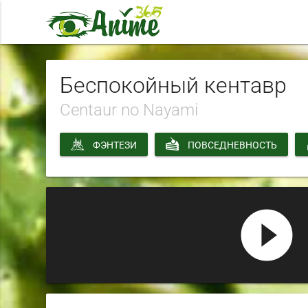
Беспокойный кентавр
Centaur no Nayami
ФЭНТЕЗИ
ПОВСЕДНЕВНОСТЬ
play_circle_filled