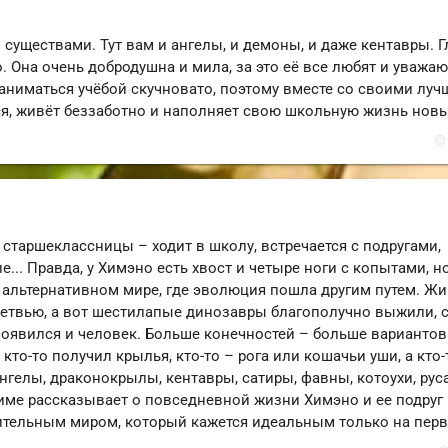
существами. Тут вам и ангелы, и демоны, и даже кентавры. 
. Она очень добродушна и мила, за это её все любят и уважаю
заниматься учёбой скучновато, поэтому вместе со своими лу
ся, живёт беззаботно и наполняет свою школьную жизнь нов
©
таршеклассницы – ходит в школу, встречается с подругами,
... Правда, у Химэно есть хвост и четыре ноги с копытами, н
в альтернативном мире, где эволюция пошла другим путем. Ж
ветвью, а вот шестилапые динозавры благополучно выжили, 
явился и человек. Больше конечностей – больше вариантов: 
 кто-то получил крылья, кто-то – рога или кошачьи уши, а кто-
 ангелы, драконокрылы, кентавры, сатиры, фавны, котоухи, рус
име рассказывает о повседневной жизни Химэно и ее подруг
вительным миром, который кажется идеальным только на пер