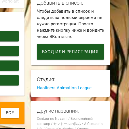
 world-art
Добавить в список:
Чтобы добавить в список и
следить за новыми сериями не
нужна регистрация. Просто
нажмите кнопку ниже и войдите
через ВКонтакте.
ВХОД ИЛИ РЕГИСТРАЦИЯ
Студия:
Haoliners Animation League
Другие названия:
ВСЕ
Centaur no Nayami
/
Беспокойный
кентавр
/
セントールの悩み
/
A Centaur`s