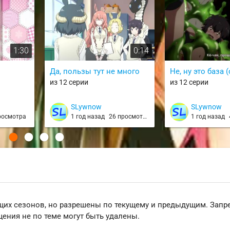
1:30
0:14
Да, пользы тут не много
Не, ну это база 
из 12 серии
из 12 серии
SLywnow
SLywnow
росмотра
1 год назад
26 просмотров
1 год назад
щих сезонов, но разрешены по текущему и предыдущим. Зап
ения не по теме могут быть удалены.