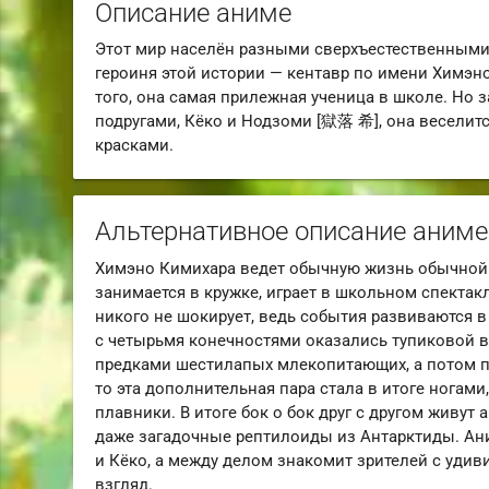
Описание аниме
Этот мир населён разными сверхъестественными 
героиня этой истории — кентавр по имени Химэно
того, она самая прилежная ученица в школе. Но 
подругами, Кёко и Нодзоми [獄落 希], она веселит
красками.
Альтернативное описание аниме
Химэно Кимихара ведет обычную жизнь обычной с
занимается в кружке, играет в школьном спектакле
никого не шокирует, ведь события развиваются 
с четырьмя конечностями оказались тупиковой 
предками шестилапых млекопитающих, а потом по
то эта дополнительная пара стала в итоге ногами,
плавники. В итоге бок о бок друг с другом живут
даже загадочные рептилоиды из Антарктиды. Ан
и Кёко, а между делом знакомит зрителей с уди
взгляд.