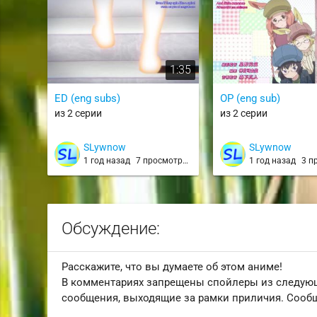
1:35
ED (eng subs)
OP (eng sub)
из 2 серии
из 2 серии
SLywnow
SLywnow
1 год назад
7 просмотров
1 год назад
3 п
Обсуждение:
Расскажите, что вы думаете об этом аниме!
В комментариях запрещены спойлеры из следую
сообщения, выходящие за рамки приличия. Сообщ