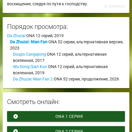
восхищение, следуя по пути к господству.
© shikimori
Порядок просмотра:
Da Zhuzai
ONA
12 серий,
2019
Da Zhuzai: Nian Fan
ONA
52 серии,
альтернативная версия
,
2023
Doupo Cangqiong
ONA
12 серий,
альтернативная
вселенная
,
2017
Wu Dong Qian Kun
ONA
12 серий,
альтернативная
вселенная
,
2019
Da Zhuzai: Nian Fan 2
ONA
52 серии,
продолжение
,
2026
Смотреть онлайн:
play_circle_filled
ONA 1 СЕРИЯ
play_circle_filled
ONA 2 СЕРИЯ