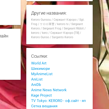
Другие названия:
Keroro Gunsou
/
Сержант Кэроро
/
Sgt.
Frog
/
ケロロ軍曹
/
keroro tv
/
Sergeant
Keroro
/
Sergeant Frog
/
Sergeant Ribbit
/
keroro
/
kero
/
Сержант Кэроро [ТВ]
/
лайн
Keroro Gunso
/
Sargento Keroro
Ссылки:
World Art
Шикимори
MyAnimeList
AniList
AniDb
Anime News Network
Kage Project
TV Tokyo: KERORO - оф.сайт - яп
Сетка вещания