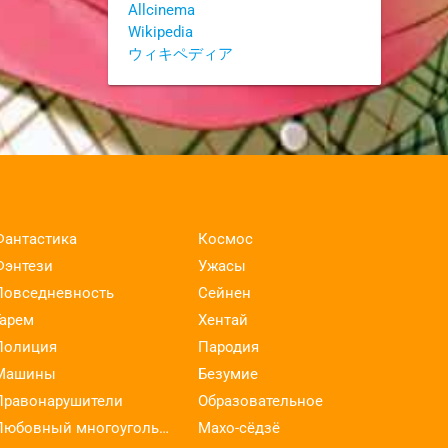
Allcinema
Wikipedia
ウィキペディア
Фантастика
Космос
Фэнтези
Ужасы
Повседневность
Сейнен
Гарем
Хентай
Полиция
Пародия
Машины
Безумие
Правонарушители
Образовательное
Любовный многоугольник
Махо-сёдзё