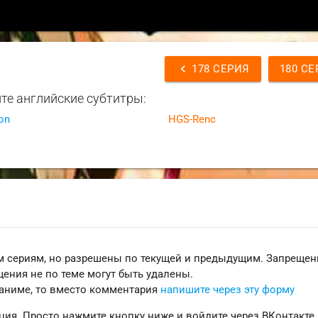
chevron_left
178 СЕРИЯ
180 СЕ
те английские субтитры:
on
HGS-Renc
 сериям, но разрешены по текущей и предыдущим. Запреще
ения не по теме могут быть удалены.
 аниме, то вместо комментария
напишите через эту форму
ция. Просто нажмите кнопку ниже и войдите через ВКонтакте.