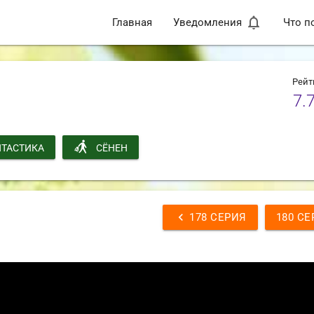
notifications_none
Главная
Уведомления
Что п
Рейт
7.
ТАСТИКА
СЁНЕН
chevron_left
178 СЕРИЯ
180 СЕ