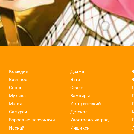
Комедия
Драма
Военное
Этти
Спорт
Сёдзе
Музыка
Вампиры
Магия
Исторический
Самураи
Детское
Взрослые персонажи
Удостоено наград
Исекай
Ияшикей