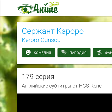
Сержант Кэроро
Keroro Gunsou
КОМЕДИЯ
ПАРОДИЯ
ФАН
179 серия
Английские субтитры от HGS-Renc