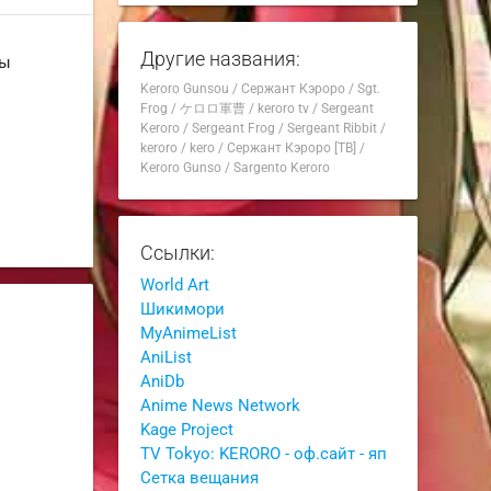
Другие названия:
ны
Keroro Gunsou
/
Сержант Кэроро
/
Sgt.
Frog
/
ケロロ軍曹
/
keroro tv
/
Sergeant
Keroro
/
Sergeant Frog
/
Sergeant Ribbit
/
keroro
/
kero
/
Сержант Кэроро [ТВ]
/
Keroro Gunso
/
Sargento Keroro
Ссылки:
World Art
Шикимори
MyAnimeList
AniList
AniDb
Anime News Network
Kage Project
TV Tokyo: KERORO - оф.сайт - яп
Сетка вещания