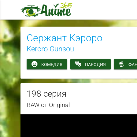
Сержант Кэроро
Keroro Gunsou
КОМЕДИЯ
ПАРОДИЯ
ФАН
198 серия
RAW от Original