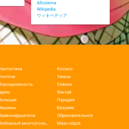
Allcinema
Wikipedia
ウィキペディア
Фантастика
Космос
Фэнтези
Ужасы
Повседневность
Сейнен
Гарем
Хентай
Полиция
Пародия
Машины
Безумие
Правонарушители
Образовательное
Любовный многоугольник
Махо-сёдзё