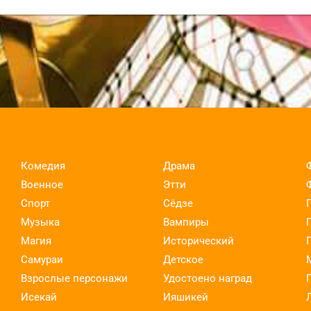
Комедия
Драма
Военное
Этти
Спорт
Сёдзе
Музыка
Вампиры
Магия
Исторический
Самураи
Детское
Взрослые персонажи
Удостоено наград
Исекай
Ияшикей