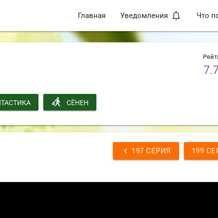
notifications_none
Главная
Уведомления
Что п
Рейт
7.
ТАСТИКА
СЁНЕН
chevron_left
197 СЕРИЯ
199 СЕ