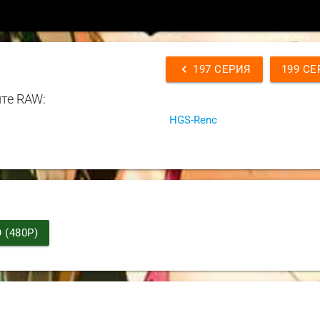
chevron_left
197 СЕРИЯ
199 СЕ
те RAW:
HGS-Renc
(480P)