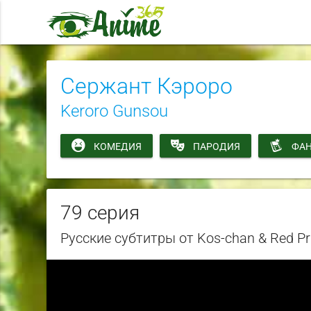
Сержант Кэроро
Keroro Gunsou
КОМЕДИЯ
ПАРОДИЯ
ФАН
79 серия
Русские субтитры от Kos-chan & Red Pr