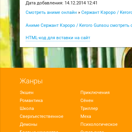
Дата добавления: 14.12.2014 12:41
Смотреть аниме онлайн
»
Сержант Кэроро / Keror
Аниме Сержант Кэроро / Keroro Gunsou смотреть 
HTML-код для вставки на сайт
Жанры
Экшен
Приключения
Романтика
Сёнен
Школа
Триллер
Сверхъестественное
Меха
Демоны
Психологическое