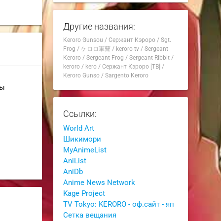
Другие названия:
Keroro Gunsou
/
Сержант Кэроро
/
Sgt.
Frog
/
ケロロ軍曹
/
keroro tv
/
Sergeant
Keroro
/
Sergeant Frog
/
Sergeant Ribbit
/
keroro
/
kero
/
Сержант Кэроро [ТВ]
/
Keroro Gunso
/
Sargento Keroro
ны
Ссылки:
World Art
Шикимори
MyAnimeList
AniList
AniDb
Anime News Network
Kage Project
TV Tokyo: KERORO - оф.сайт - яп
Сетка вещания