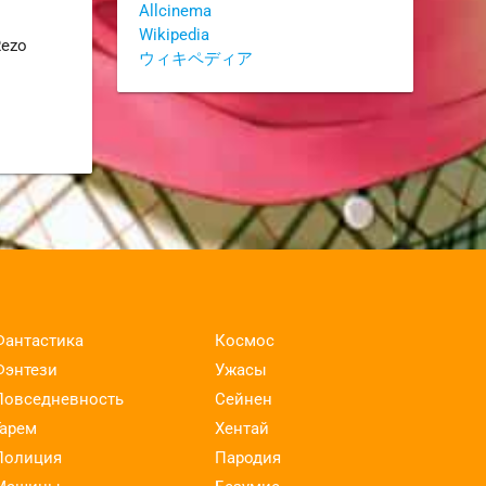
Allcinema
Wikipedia
Rezo
ウィキペディア
Фантастика
Космос
Фэнтези
Ужасы
Повседневность
Сейнен
Гарем
Хентай
Полиция
Пародия