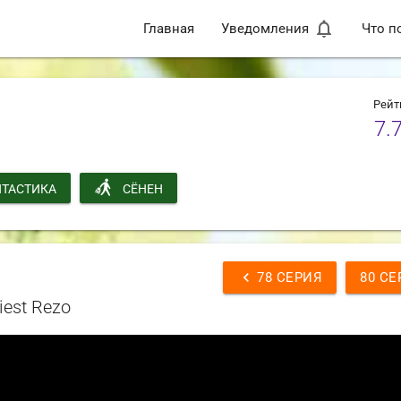
notifications_none
Главная
Уведомления
Что п
Рейт
7.
ТАСТИКА
СЁНЕН
chevron_left
78 СЕРИЯ
80 СЕ
iest Rezo