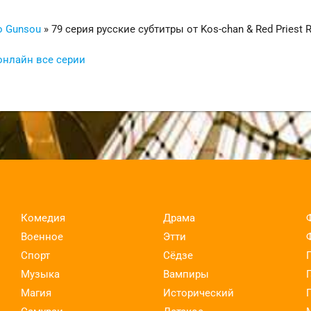
o Gunsou
» 79 серия русские субтитры от Kos-chan & Red Priest 
онлайн все серии
Комедия
Драма
Военное
Этти
Спорт
Сёдзе
Музыка
Вампиры
Магия
Исторический