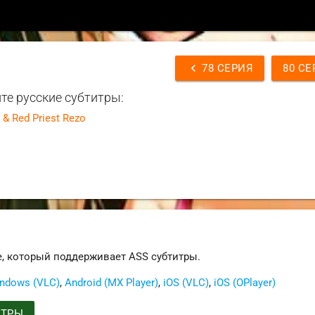
chevron_left
78 СЕРИЯ
80 СЕ
те русские субтитры:
 & Red Priest Rezo
е, который поддерживает ASS субтитры.
ndows (VLC)
,
Android (MX Player)
,
iOS (VLC)
,
iOS (OPlayer)
ИТРЫ