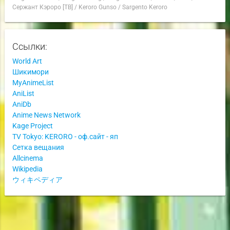
Сержант Кэроро [ТВ]
/
Keroro Gunso
/
Sargento Keroro
Ссылки:
World Art
Шикимори
MyAnimeList
AniList
AniDb
Anime News Network
Kage Project
TV Tokyo: KERORO - оф.сайт - яп
Сетка вещания
Allcinema
Wikipedia
ウィキペディア