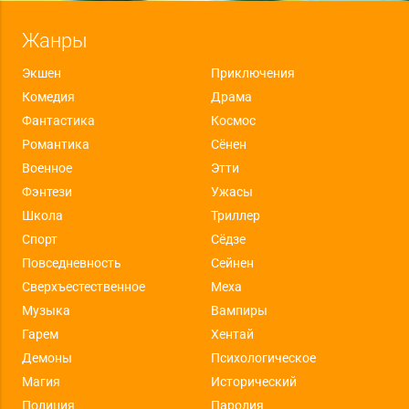
Жанры
Экшен
Приключения
Комедия
Драма
Фантастика
Космос
Романтика
Сёнен
Военное
Этти
Фэнтези
Ужасы
Школа
Триллер
Спорт
Сёдзе
Повседневность
Сейнен
Сверхъестественное
Меха
Музыка
Вампиры
Гарем
Хентай
Демоны
Психологическое
Магия
Исторический
Полиция
Пародия