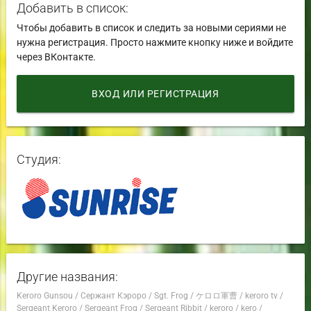
Добавить в список:
Чтобы добавить в список и следить за новыми сериями не
нужна регистрация. Просто нажмите кнопку ниже и войдите
через ВКонтакте.
ВХОД ИЛИ РЕГИСТРАЦИЯ
Студия:
Другие названия:
Keroro Gunsou
/
Сержант Кэроро
/
Sgt. Frog
/
ケロロ軍曹
/
keroro tv
/
Sergeant Keroro
/
Sergeant Frog
/
Sergeant Ribbit
/
keroro
/
kero
/