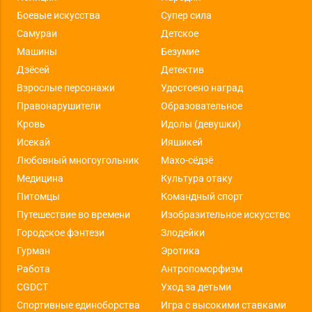
Боевые искусства
Супер сила
Самураи
Детское
Машины
Безумие
Дзёсей
Детектив
Взрослые персонажи
Удостоено наград
Правонарушители
Образовательное
Кровь
Идолы (девушки)
Исекай
Ияшикей
Любовный многоугольник
Махо-сёдзё
Медицина
Культура отаку
Питомцы
Командный спорт
Путешествие во времени
Изобразительное искусство
Городское фэнтези
Злодейки
Гурман
Эротика
Работа
Антропоморфизм
CGDCT
Уход за детьми
Спортивные единоборства
Игра с высокими ставками