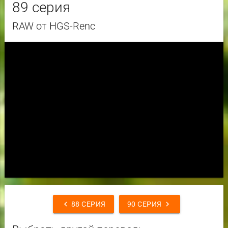
89 серия
RAW от HGS-Renc
chevron_left
chevron_right
88 СЕРИЯ
90 СЕРИЯ