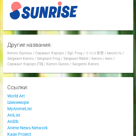
Другие названия:
Keroro Gunsou
/
Сержант Кэроро
/
Sgt. Frog
/
ケロロ軍曹
/
keroro tv
/
Sergeant Keroro
/
Sergeant Frog
/
Sergeant Ribbit
/
keroro
/
kero
/
Сержант Кэроро [ТВ]
/
Keroro Gunso
/
Sargento Keroro
Ссылки:
World Art
Шикимори
MyAnimeList
AniList
AniDb
Anime News Network
Kage Project