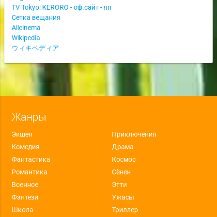
TV Tokyo: KERORO - оф.сайт - яп
Сетка вещания
Allcinema
Wikipedia
ウィキペディア
Жанры
Экшен
Приключения
Комедия
Драма
Фантастика
Космос
Романтика
Сёнен
Военное
Этти
Фэнтези
Ужасы
Школа
Триллер