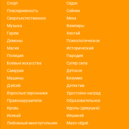
Спорт
Сёдзе
Повседневность
Сейнен
Сверхъестественное
Меха
Музыка
Вампиры
Гарем
Хентай
Демоны
Психологическое
Магия
Исторический
Полиция
Пародия
Боевые искусства
Супер сила
Самураи
Детское
Машины
Безумие
Дзёсей
Детектив
Взрослые персонажи
Удостоено наград
Правонарушители
Образовательное
Кровь
Идолы (девушки)
Исекай
Ияшикей
Любовный многоугольник
Махо-сёдзё