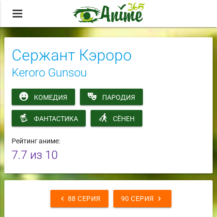
menu
Сержант Кэроро
Keroro Gunsou
КОМЕДИЯ
ПАРОДИЯ
ФАНТАСТИКА
СЁНЕН
Рейтинг аниме:
7.7
из 10
chevron_left
chevron_right
88 СЕРИЯ
90 СЕРИЯ