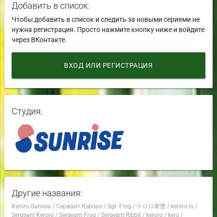
Добавить в список:
Чтобы добавить в список и следить за новыми сериями не
нужна регистрация. Просто нажмите кнопку ниже и войдите
через ВКонтакте.
ВХОД ИЛИ РЕГИСТРАЦИЯ
Студия:
Другие названия:
Keroro Gunsou
/
Сержант Кэроро
/
Sgt. Frog
/
ケロロ軍曹
/
keroro tv
/
Sergeant Keroro
/
Sergeant Frog
/
Sergeant Ribbit
/
keroro
/
kero
/