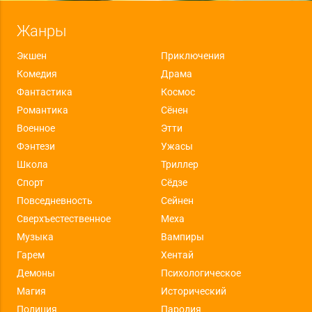
Жанры
Экшен
Приключения
Комедия
Драма
Фантастика
Космос
Романтика
Сёнен
Военное
Этти
Фэнтези
Ужасы
Школа
Триллер
Спорт
Сёдзе
Повседневность
Сейнен
Сверхъестественное
Меха
Музыка
Вампиры
Гарем
Хентай
Демоны
Психологическое
Магия
Исторический
Полиция
Пародия