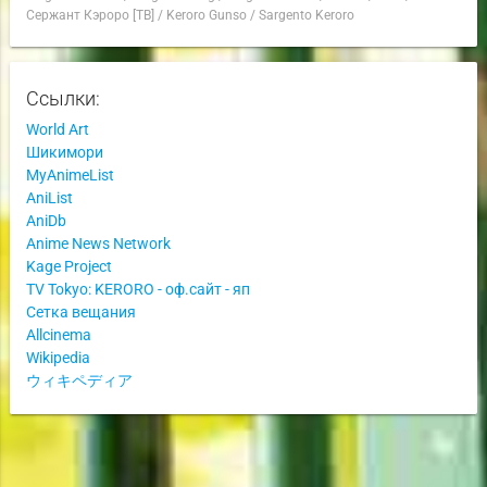
Сержант Кэроро [ТВ]
/
Keroro Gunso
/
Sargento Keroro
Ссылки:
World Art
Шикимори
MyAnimeList
AniList
AniDb
Anime News Network
Kage Project
TV Tokyo: KERORO - оф.сайт - яп
Сетка вещания
Allcinema
Wikipedia
ウィキペディア