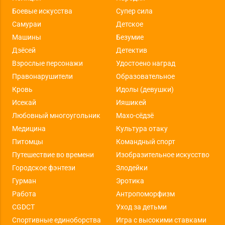
Боевые искусства
Супер сила
Самураи
Детское
Машины
Безумие
Дзёсей
Детектив
Взрослые персонажи
Удостоено наград
Правонарушители
Образовательное
Кровь
Идолы (девушки)
Исекай
Ияшикей
Любовный многоугольник
Махо-сёдзё
Медицина
Культура отаку
Питомцы
Командный спорт
Путешествие во времени
Изобразительное искусство
Городское фэнтези
Злодейки
Гурман
Эротика
Работа
Антропоморфизм
CGDCT
Уход за детьми
Спортивные единоборства
Игра с высокими ставками