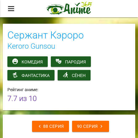
menu
Сержант Кэроро
Keroro Gunsou
КОМЕДИЯ
ПАРОДИЯ
ФАНТАСТИКА
СЁНЕН
Рейтинг аниме:
7.7
из 10
chevron_left
chevron_right
88 СЕРИЯ
90 СЕРИЯ