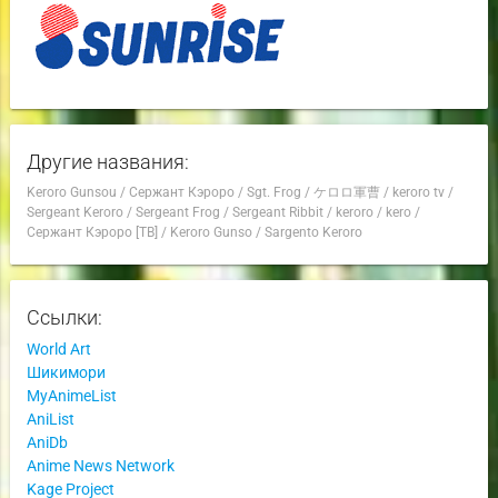
Другие названия:
Keroro Gunsou
/
Сержант Кэроро
/
Sgt. Frog
/
ケロロ軍曹
/
keroro tv
/
Sergeant Keroro
/
Sergeant Frog
/
Sergeant Ribbit
/
keroro
/
kero
/
Сержант Кэроро [ТВ]
/
Keroro Gunso
/
Sargento Keroro
Ссылки:
World Art
Шикимори
MyAnimeList
AniList
AniDb
Anime News Network
Kage Project