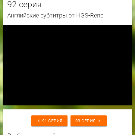
92 серия
Английские субтитры от HGS-Renc
chevron_left
chevron_right
91 СЕРИЯ
93 СЕРИЯ