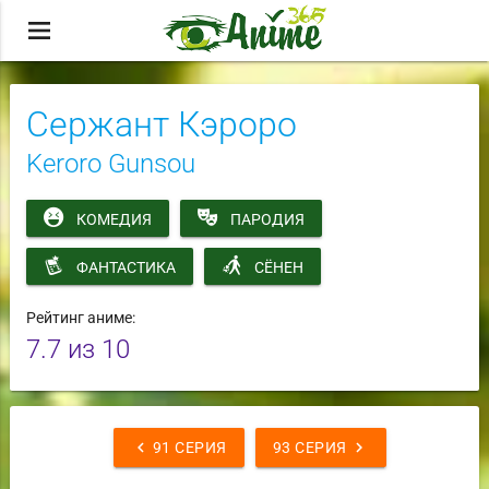
menu
Сержант Кэроро
Keroro Gunsou
КОМЕДИЯ
ПАРОДИЯ
ФАНТАСТИКА
СЁНЕН
Рейтинг аниме:
7.7
из 10
chevron_left
chevron_right
91 СЕРИЯ
93 СЕРИЯ