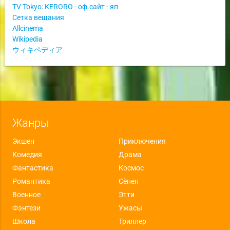
TV Tokyo: KERORO - оф.сайт - яп
Сетка вещания
Allcinema
Wikipedia
ウィキペディア
Жанры
Экшен
Приключения
Комедия
Драма
Фантастика
Космос
Романтика
Сёнен
Военное
Этти
Фэнтези
Ужасы
Школа
Триллер