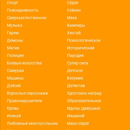
Спорт
Сёдзе
Повседневность
Сейнен
Сверхъестественное
Меха
Музыка
Вампиры
Гарем
Хентай
Демоны
Психологическое
Магия
Исторический
Полиция
Пародия
Боевые искусства
Супер сила
Самураи
Детское
Машины
Безумие
Дзёсей
Детектив
Взрослые персонажи
Удостоено наград
Правонарушители
Образовательное
Кровь
Идолы (девушки)
Исекай
Ияшикей
Любовный многоугольник
Махо-сёдзё