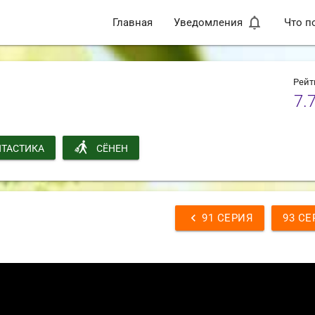
notifications_none
Главная
Уведомления
Что п
Рейт
7.
ТАСТИКА
СЁНЕН
chevron_left
91 СЕРИЯ
93 СЕ