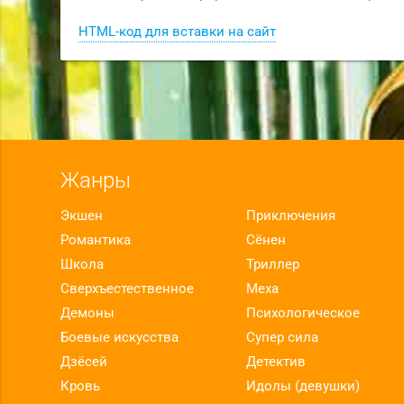
HTML-код для вставки на сайт
Жанры
Экшен
Приключения
Романтика
Сёнен
Школа
Триллер
Сверхъестественное
Меха
Демоны
Психологическое
Боевые искусства
Супер сила
Дзёсей
Детектив
Кровь
Идолы (девушки)