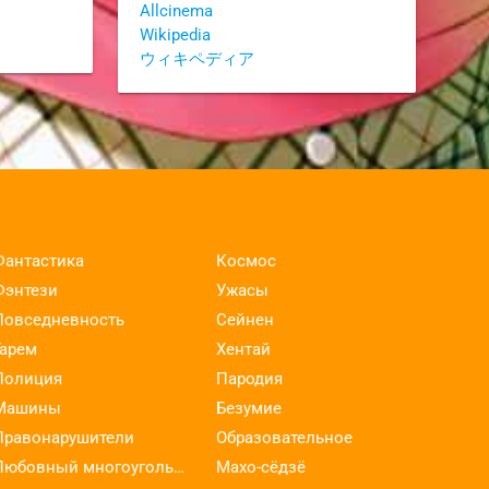
Allcinema
Wikipedia
ウィキペディア
Фантастика
Космос
Фэнтези
Ужасы
Повседневность
Сейнен
Гарем
Хентай
Полиция
Пародия
Машины
Безумие
Правонарушители
Образовательное
Любовный многоугольник
Махо-сёдзё