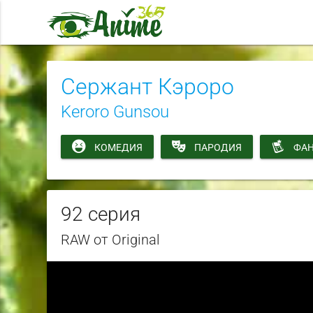
Сержант Кэроро
Keroro Gunsou
КОМЕДИЯ
ПАРОДИЯ
ФАН
92 серия
RAW от Original