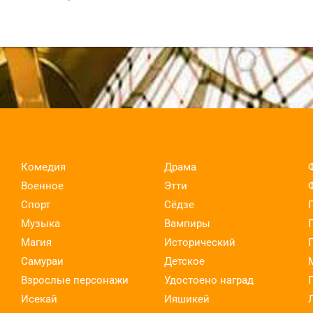
Комедия
Драма
Военное
Этти
Спорт
Сёдзе
Музыка
Вампиры
Магия
Исторический
Самураи
Детское
Взрослые персонажи
Удостоено наград
Исекай
Ияшикей