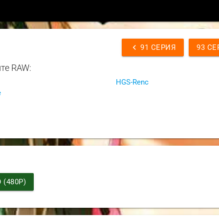
chevron_left
91 СЕРИЯ
93 СЕ
те RAW:
HGS-Renc
e
(480P)