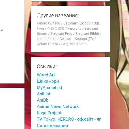
Другие названия:
Keroro Gunsou
/
Сержант Кэроро
/
Sgt.
Frog
/
ケロロ軍曹
/
keroro tv
/
Sergeant
ны
Keroro
/
Sergeant Frog
/
Sergeant Ribbit
/
keroro
/
kero
/
Сержант Кэроро [ТВ]
/
Keroro Gunso
/
Sargento Keroro
Ссылки:
World Art
Шикимори
MyAnimeList
AniList
AniDb
Anime News Network
Kage Project
TV Tokyo: KERORO - оф.сайт - яп
Сетка вещания