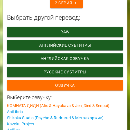
chevron_right
2 СЕРИЯ
Выбрать другой перевод:
RAW
АНГЛИЙСКИЕ СУБТИТРЫ
АНГЛИЙСКАЯ ОЗВУЧКА
РУССКИЕ СУБТИТРЫ
ОЗВУЧКА
Выберите озвучку:
КОМНАТА ДИДИ (Afis & Hayakava & Jen_Died & Senpai)
AniLibria
Shikoku Studio (Psycho & Rurirururi & Металкоржик)
Kazoku Project
AniRise