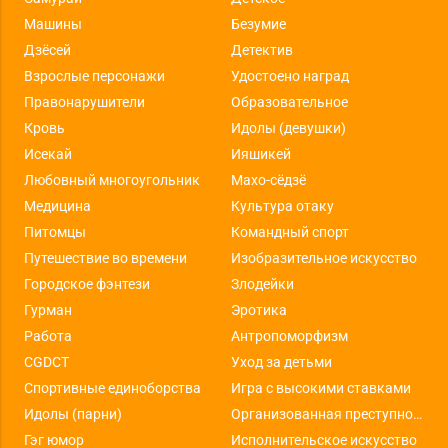
Машины
Безумие
Дзёсей
Детектив
Взрослые персонажи
Удостоено наград
Правонарушители
Образовательное
Кровь
Идолы (девушки)
Исекай
Ияшикей
Любовный многоугольник
Махо-сёдзё
Медицина
Культура отаку
Питомцы
Командный спорт
Путешествие во времени
Изобразительное искусство
Городское фэнтези
Злодейки
Гурман
Эротика
Работа
Антропоморфизм
CGDCT
Уход за детьми
Спортивные единоборства
Игра с высокими ставками
Идолы (парни)
Организованная преступность
Гэг юмор
Исполнительское искусство