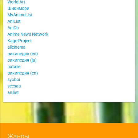
World Art
Шикимори
MyAnimeList
AniList
AniDb
Anime News Network
Kage Project
allcinema
википедия (en)
википедия (ja)
natalie
википедия (en)
syoboi
seesaa
anilist
Жанры