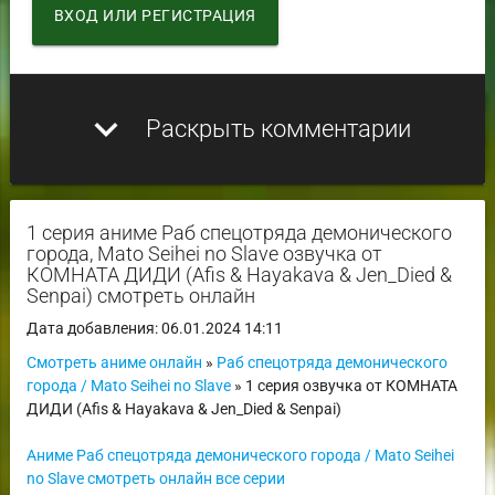
ВХОД ИЛИ РЕГИСТРАЦИЯ
expand_more
Раскрыть комментарии
1 серия аниме Раб спецотряда демонического
города, Mato Seihei no Slave озвучка от
КОМНАТА ДИДИ (Afis & Hayakava & Jen_Died &
Senpai) смотреть онлайн
Дата добавления: 06.01.2024 14:11
Смотреть аниме онлайн
»
Раб спецотряда демонического
города / Mato Seihei no Slave
» 1 серия озвучка от КОМНАТА
ДИДИ (Afis & Hayakava & Jen_Died & Senpai)
Аниме Раб спецотряда демонического города / Mato Seihei
no Slave смотреть онлайн все серии