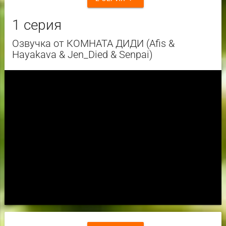
1 серия
Озвучка от КОМНАТА ДИДИ (Afis &
Hayakava & Jen_Died & Senpai)