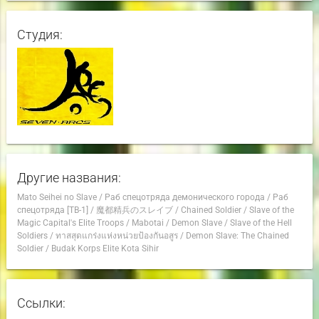
Студия:
Другие названия:
Mato Seihei no Slave
/
Раб спецотряда демонического города
/
Раб
спецотряда [ТВ-1]
/
魔都精兵のスレイブ
/
Chained Soldier
/
Slave of the
Magic Capital's Elite Troops
/
Mabotai
/
Demon Slave
/
Slave of the Hell
Soldiers
/
ทาสสุดแกร่งแห่งหน่วยป้องกันอสูร
/
Demon Slave: The Chained
Soldier
/
Budak Korps Elite Kota Sihir
Ссылки: