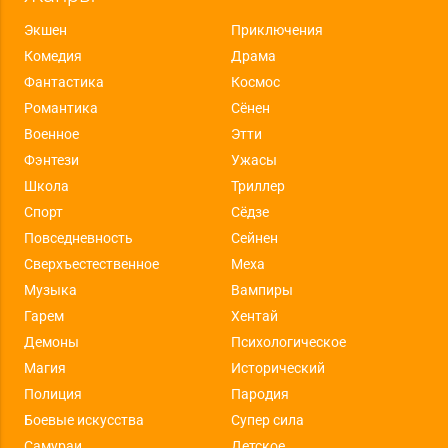
Экшен
Приключения
Комедия
Драма
Фантастика
Космос
Романтика
Сёнен
Военное
Этти
Фэнтези
Ужасы
Школа
Триллер
Спорт
Сёдзе
Повседневность
Сейнен
Сверхъестественное
Меха
Музыка
Вампиры
Гарем
Хентай
Демоны
Психологическое
Магия
Исторический
Полиция
Пародия
Боевые искусства
Супер сила
Самураи
Детское