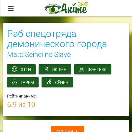
menu
Раб спецотряда
демонического города
Mato Seihei no Slave
ЭТТИ
ЭКШЕН
ФЭНТЕЗИ
ГАРЕМ
СЁНЕН
Рейтинг аниме:
6.9
из 10
chevron_right
2 СЕРИЯ