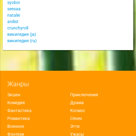
syoboi
seesaa
natalie
anilist
crunchyroll
википедия (ja)
википедия (ru)
Жанры
Экшен
Приключения
Комедия
Драма
Фантастика
Космос
Романтика
Сёнен
Военное
Этти
Фэнтези
Ужасы