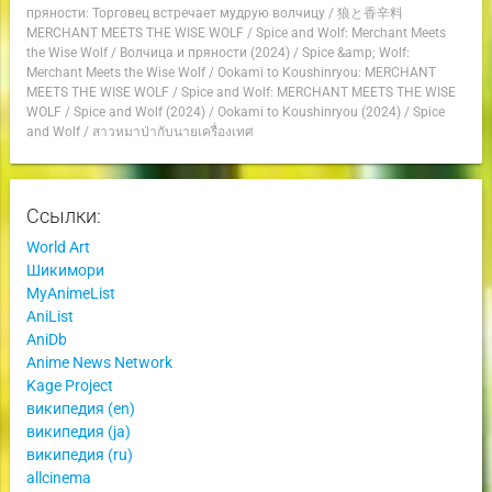
пряности: Торговец встречает мудрую волчицу
/
狼と香辛料
MERCHANT MEETS THE WISE WOLF
/
Spice and Wolf: Merchant Meets
the Wise Wolf
/
Волчица и пряности (2024)
/
Spice &amp; Wolf:
Merchant Meets the Wise Wolf
/
Ookami to Koushinryou: MERCHANT
MEETS THE WISE WOLF
/
Spice and Wolf: MERCHANT MEETS THE WISE
WOLF
/
Spice and Wolf (2024)
/
Ookami to Koushinryou (2024)
/
Spice
and Wolf
/
สาวหมาป่ากับนายเครื่องเทศ
Ссылки:
World Art
Шикимори
MyAnimeList
AniList
AniDb
Anime News Network
Kage Project
википедия (en)
википедия (ja)
википедия (ru)
allcinema