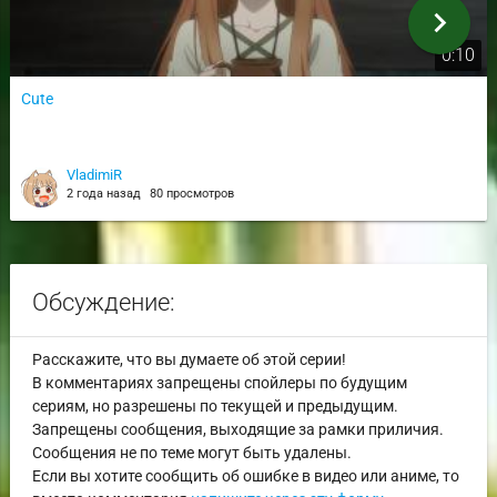
chevron_right
0:10
Cute
VladimiR
2 года назад
80 просмотров
Обсуждение:
Расскажите, что вы думаете об этой серии!
В комментариях запрещены спойлеры по будущим
сериям, но разрешены по текущей и предыдущим.
Запрещены сообщения, выходящие за рамки приличия.
Сообщения не по теме могут быть удалены.
Если вы хотите сообщить об ошибке в видео или аниме, то