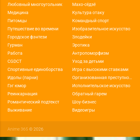
Любовный многоугольник
Махо-сёдзё
Медицина
Культура отаку
Питомцы
Командный спорт
Путешествие во времени
Изобразительное искусство
Городское фэнтези
Злодейки
Гурман
Эротика
Работа
Антропоморфизм
CGDCT
Уход за детьми
Спортивные единоборства
Игра с высокими ставками
Идолы (парни)
Организованная преступность
Гэг юмор
Исполнительское искусство
Реинкарнация
Обратный гарем
Романтический подтекст
Шоу-бизнес
Выживание
Видеоигры
Anime 365
© 2026