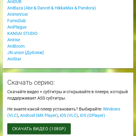
AniDUB
AniBaza (Abe & Dancel & HikkaMax & Pandora)
AnimeVost
FumoDub
AniPlague
KANSAI STUDIO
Anirise
AniBoom
JN union [Дубляж]
AniStar
Скачать серию:
Скачайте видео + субтитры и открывайте в плеере, который
поддерживает ASS субтитры.
Не знаете какой плеер установить? Выбирайте:
Windows
(VLC)
,
Android (MX Player)
,
iOS (VLC)
,
iOS (OPlayer)
СКАЧАТЬ ВИДЕО (1080P)