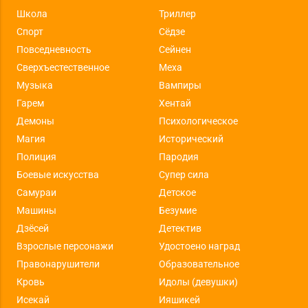
Школа
Триллер
Спорт
Сёдзе
Повседневность
Сейнен
Сверхъестественное
Меха
Музыка
Вампиры
Гарем
Хентай
Демоны
Психологическое
Магия
Исторический
Полиция
Пародия
Боевые искусства
Супер сила
Самураи
Детское
Машины
Безумие
Дзёсей
Детектив
Взрослые персонажи
Удостоено наград
Правонарушители
Образовательное
Кровь
Идолы (девушки)
Исекай
Ияшикей