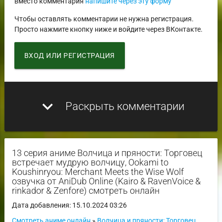
вместо комментария
напишите через эту форму
Чтобы оставлять комментарии не нужна регистрация.
Просто нажмите кнопку ниже и войдите через ВКонтакте.
ВХОД ИЛИ РЕГИСТРАЦИЯ
expand_more
Раскрыть комментарии
13 серия аниме Волчица и пряности: Торговец
встречает мудрую волчицу, Ookami to
Koushinryou: Merchant Meets the Wise Wolf
озвучка от AniDub Online (Kairo & RavenVoice &
rinkador & Zenfore) смотреть онлайн
Дата добавления: 15.10.2024 03:26
Смотреть аниме онлайн
»
Волчица и пряности: Торговец