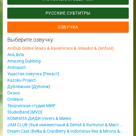
РУССКИЕ СУБТИТРЫ
ОЗВУЧКА
Выберите озвучку:
AniDub Online (Kairo & RavenVoice & rinkador & Zenfore)
AniLibria
Amazing Dubbing
Animaunt
Ушастая озвучка [Рекаст]
Kazoku Project
Дубляжная [Дубляж]
Оканэ
OnWave
Творческая студия МИР
StudioBand [MVO]
КОМНАТА ДИДИ (revers & Миён)
JAM CLUB (9ый неизвестный & Demi4 & Rurirururi & Мистер Бебрик)
Dream Cast (Belka & CranBerry & Indominus Rex & Mirona & Sergey Vasya & SteycheR)