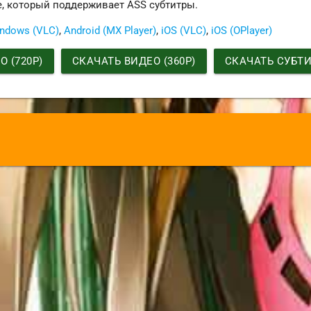
е, который поддерживает ASS субтитры.
ndows (VLC)
,
Android (MX Player)
,
iOS (VLC)
,
iOS (OPlayer)
 (720P)
СКАЧАТЬ ВИДЕО (360P)
СКАЧАТЬ СУБТ