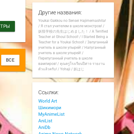
Другие названия:
Youkai Gakkou no Sensei Hajimemashita!
ИТРЫ
/
Я стал учителем в школе монстров!
/
妖怪学校の先生はじめました！
/
A Terrified
Teacher at Ghoul School!
/
I Started Being a
Teacher for a Youkai School!
/
Запуганный
учитель в школе упырей!
/
Напуганный
учитель в школе упырей!
/
Перепуганный учитель в школе
ВСЕ
вампиров!
/
คุณครูโรงเรียนปีศาจ รายงาน
ตัวแล้วครับ!
/
Yohaji
/
妖はじ
Ссылки:
World Art
Шикимори
MyAnimeList
AniList
AniDb
Anime News Network