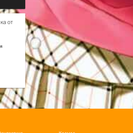
чка от
ия