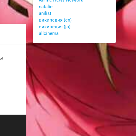
natalie
anilist
википедия (en)
википедия (ja)
allcinema
ны