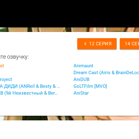
chevron_left
12 СЕРИЯ
14 СЕ
те озвучку:
st
Animaunt
roject
AniDUB
КОМНАТА ДИДИ (ANReil & Besty & EnvoyZ & Миён & Пугало)
GoLTFilm [MVO]
JAM CLUB (9й Неизвестный & Berserk & Jam & Гамлетка Цезаревна & Светлана Аманова)
AniStar