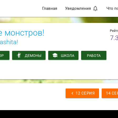
notifications_none
Главная
Уведомления
Что п
е монстров!
Рейт
7.
ashita!
ОР
ДЕМОНЫ
ШКОЛА
РАБОТА
chevron_left
12 СЕРИЯ
14 СЕ