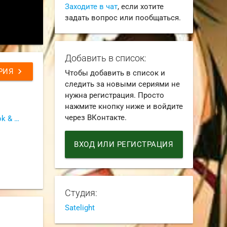
Заходите в чат
, если хотите
задать вопрос или пообщаться.
Добавить в список:
chevron_right
РИЯ
Чтобы добавить в список и
следить за новыми сериями не
нужна регистрация. Просто
нажмите кнопку ниже и войдите
через ВКонтакте.
Dream Cast (Airis & BrainDeLook & Dreamy Sleep & Indominus Rex & Just_Vlad & Ket & Lelik_time & Libertina)
ВХОД ИЛИ РЕГИСТРАЦИЯ
Студия:
Satelight