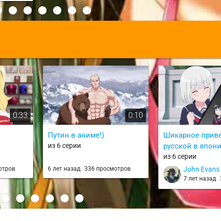
:
0:33
0:10
Путин в аниме!)
Шикарное прив
из 6 серии
русской в япони
из 6 серии
отров
6 лет назад
336 просмотров
John Evans
7 лет назад