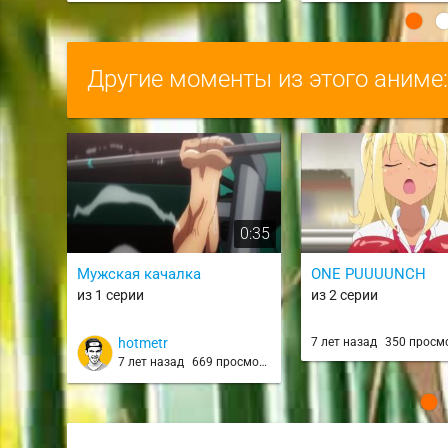
Другие моменты из этого аниме
0:35
Мужская качалка
ONE PUUUUNCH
из 1 серии
из 2 серии
hotmetr
7 лет назад
350 просм
7 лет назад
669 просмотров