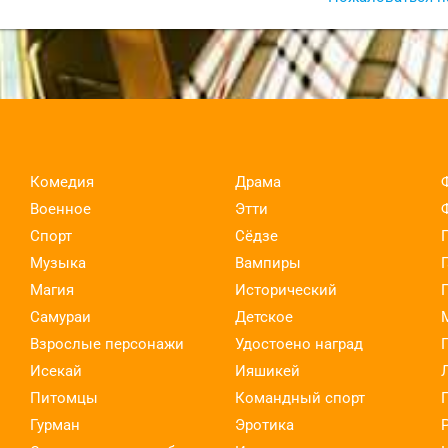
Комедия
Драма
Военное
Этти
Спорт
Сёдзе
Музыка
Вампиры
Магия
Исторический
Самураи
Детское
Взрослые персонажи
Удостоено наград
Исекай
Ияшикей
Питомцы
Командный спорт
Гурман
Эротика