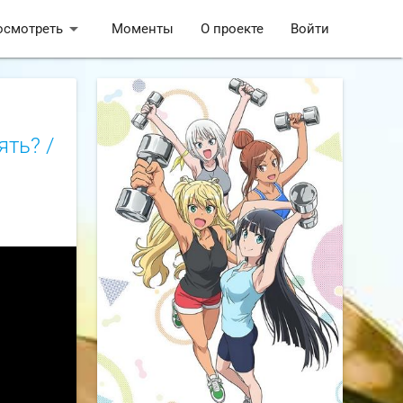
arrow_drop_down
осмотреть
Моменты
О проекте
Войти
ть? /