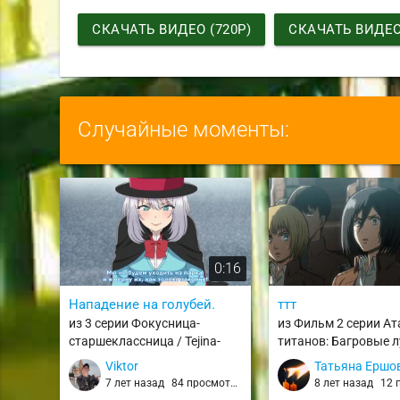
СКАЧАТЬ ВИДЕО (720P)
СКАЧАТЬ ВИДЕО 
Случайные моменты:
0:16
Нападение на голубей.
ттт
из 3 серии Фокусница-
из Фильм 2 серии Ат
старшеклассница / Tejina-
титанов: Багровые л
senpai
стрелы / Shingeki no 
Viktor
Татьяна Ершо
Movie 1: Guren no Yu
7 лет назад
84 просмотра
8 лет назад
12 п