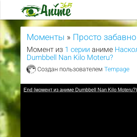
Моменты
»
Просто забавно
Момент из
1 серии
аниме
Наско
Dumbbell Nan Kilo Moteru?
Создан пользователем
Tempage