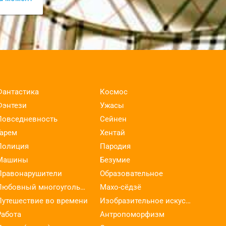
Фантастика
Космос
Фэнтези
Ужасы
Повседневность
Сейнен
Гарем
Хентай
Полиция
Пародия
Машины
Безумие
Правонарушители
Образовательное
Любовный многоугольник
Махо-сёдзё
Путешествие во времени
Изобразительное искусство
Работа
Антропоморфизм