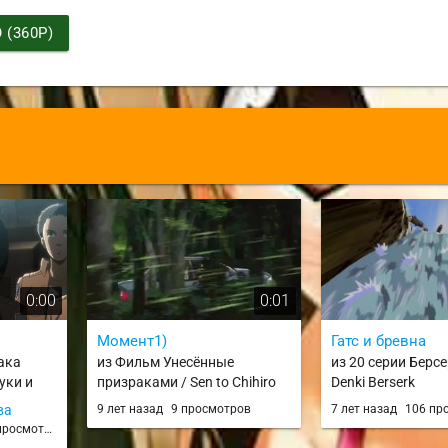
(360P)
0:00
0:01
Момент1)
Гатс и бревна
ака
из Фильм Унесённые
из 20 серии Берсе
уки и
призраками / Sen to Chihiro
Denki Berserk
Kyojin
no Kamikakushi / SA
ва
9 лет назад
9 просмотров
7 лет назад
106 пр
miya
росмотров