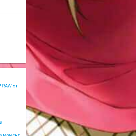
? RAW от
ии
а момент