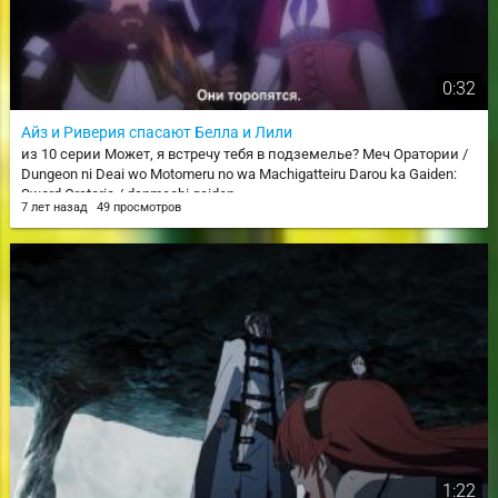
0:32
Айз и Риверия спасают Белла и Лили
из 10 серии Может, я встречу тебя в подземелье? Меч Оратории /
Dungeon ni Deai wo Motomeru no wa Machigatteiru Darou ka Gaiden:
Sword Oratoria / danmachi gaiden
7 лет назад
49 просмотров
1:22