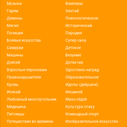
Музыка
Вампиры
Гарем
Хентай
Демоны
Психологическое
Магия
Исторический
Полиция
Пародия
Боевые искусства
Супер сила
Самураи
Детское
Машины
Безумие
Дзёсей
Детектив
Взрослые персонажи
Удостоено наград
Правонарушители
Образовательное
Кровь
Идолы (девушки)
Исекай
Ияшикей
Любовный многоугольник
Махо-сёдзё
Медицина
Культура отаку
Питомцы
Командный спорт
Путешествие во времени
Изобразительное искусство