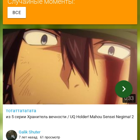
Случайные моменты:
ВСЕ
chevron_right
0:33
тотаттататата
из 5 серии Хранитель вечности / UQ Holder! Mahou Sensei Negima! 2
Galik Shuter
7 лет назад
61 просмотр