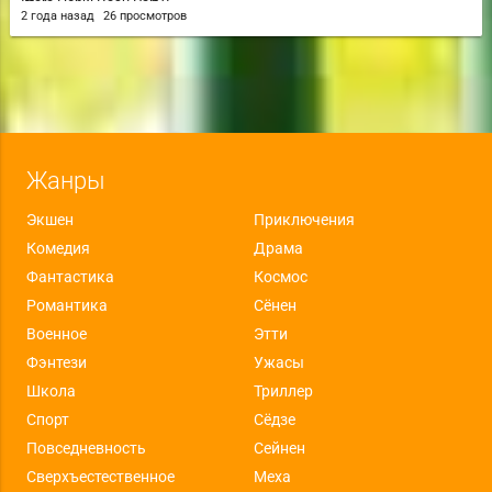
Ittara Honki Dasu Part 2
2 года назад
26 просмотров
Жанры
Экшен
Приключения
Комедия
Драма
Фантастика
Космос
Романтика
Сёнен
Военное
Этти
Фэнтези
Ужасы
Школа
Триллер
Спорт
Сёдзе
Повседневность
Сейнен
Сверхъестественное
Меха