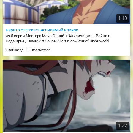
1:13
Кирито отражает невидимый клинок
из 5 серии Мастера Меча Онлайн: Алисизация — Война в
Подмирье / Sword Art Online: Alicization - War of Underworld
6 лет назад
166 просмотров
1:22