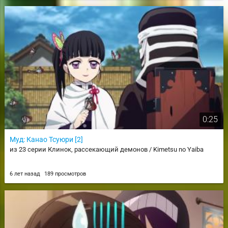
0:25
Муд: Канао Тсуюри [2]
из 23 серии Клинок, рассекающий демонов / Kimetsu no Yaiba
6 лет назад
189 просмотров