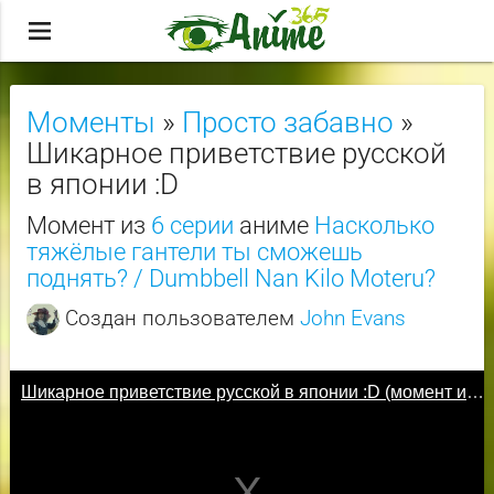
menu
Моменты
»
Просто забавно
»
Шикарное приветствие русской
в японии :D
Момент из
6 серии
аниме
Насколько
тяжёлые гантели ты сможешь
поднять? / Dumbbell Nan Kilo Moteru?
Создан пользователем
John Evans