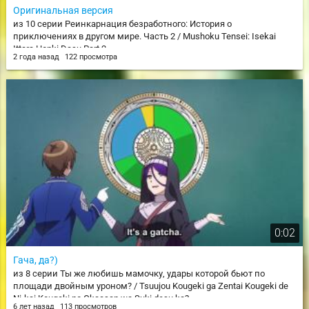
Оригинальная версия
из 10 серии Реинкарнация безработного: История о
приключениях в другом мире. Часть 2 / Mushoku Tensei: Isekai
Ittara Honki Dasu Part 2
2 года назад
122 просмотра
0:02
Гача, да?)
из 8 серии Ты же любишь мамочку, удары которой бьют по
площади двойным уроном? / Tsuujou Kougeki ga Zentai Kougeki de
Ni-kai Kougeki no Okaasan wa Suki desu ka?
6 лет назад
113 просмотров