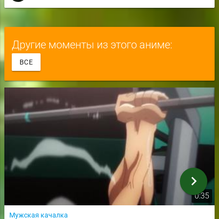
Другие моменты из этого аниме:
ВСЕ
chevron_right
0:35
Мужская качалка