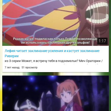
1:17
Лефия читает заклинание усиления и кастует заклинание
Риверии
из 3 серии Может, я встречу тебя в подземелье? Меч Оратории /
Dungeon ni Deai wo Motomeru no wa Machigatteiru Darou ka Gaiden:
7 лет назад
51 просмотр
Sword Oratoria / danmachi gaiden