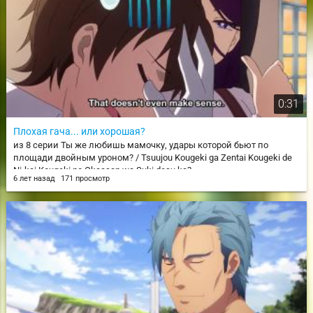
0:31
Плохая гача... или хорошая?
из 8 серии Ты же любишь мамочку, удары которой бьют по
площади двойным уроном? / Tsuujou Kougeki ga Zentai Kougeki de
Ni-kai Kougeki no Okaasan wa Suki desu ka?
6 лет назад
171 просмотр