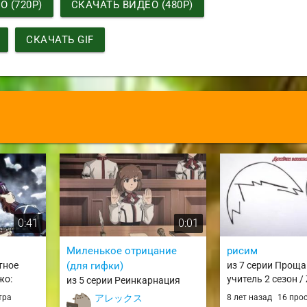
 (720P)
СКАЧАТЬ ВИДЕО (480P)
СКАЧАТЬ GIF
0:41
0:01
Миленькое отрицание
рисим
тное
(для гифки)
из 7 серии Прощ
жо:
учитель 2 сезон /
из 5 серии Реинкарнация
 no
Sayonara Zetsubou
безработного: История о
тра
アレックス
8 лет назад
16 про
t 5:
szs2