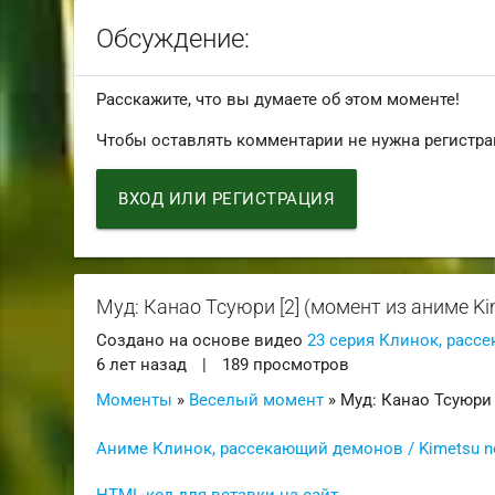
Обсуждение:
Расскажите, что вы думаете об этом моменте!
Чтобы оставлять комментарии не нужна регистра
ВХОД ИЛИ РЕГИСТРАЦИЯ
Муд: Канао Тсуюри [2] (момент из аниме Ki
Создано на основе видео
23 серия Клинок, рассе
6 лет назад
|
189 просмотров
Моменты
»
Веселый момент
» Муд: Канао Тсуюри 
Аниме Клинок, рассекающий демонов / Kimetsu no
HTML-код для вставки на сайт