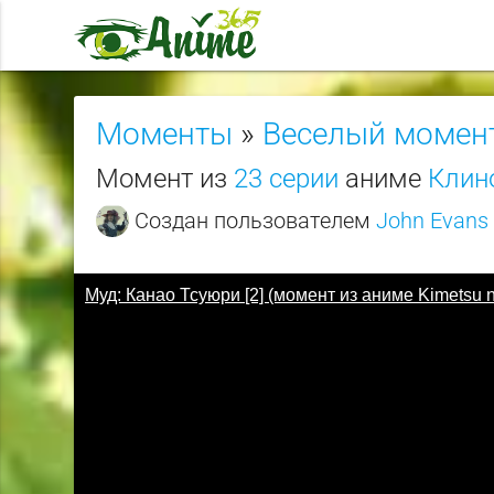
Моменты
»
Веселый момен
Момент из
23 серии
аниме
Клино
Создан пользователем
John Evans