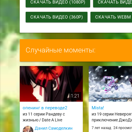
СКАЧАТЬ ВИДЕО (1080P)
СКАЧАТЬ ВИДЕО
СКАЧАТЬ ВИДЕО (360P)
СКАЧАТЬ WEBM
Случайные моменты:
1:21
опенинг в переводе2
Mista!
из 11 серии Рандеву с
из 19 серии Невероя
жизнью / Date A Live
приключение ДжоД
Золотой ветер / JoJo
Данил Самоделкин
7 лет назад
24 просмо
Kimyou na Bouken Par