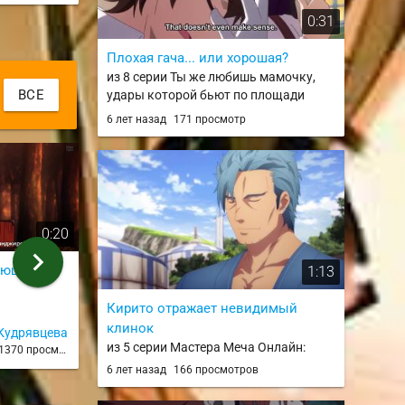
7 лет назад
103 просмотра
0:31
Плохая гача... или хорошая?
из 8 серии Ты же любишь мамочку,
ВСЕ
удары которой бьют по площади
двойным уроном? / Tsuujou Kougeki ga
6 лет назад
171 просмотр
Zentai Kougeki de Ni-kai Kougeki no
Okaasan wa Suki desu ka?
0:20
1:08
chevron_right
кающий
Бой Зеницу
Гию
1:13
из 12 серии
из 18 серии
Кирито отражает невидимый
клинок
Кудрявцева
7 лет назад
1327 просмотров
The_Mad
из 5 серии Мастера Меча Онлайн:
1370 просмотров
4 года н
Алисизация — Война в Подмирье /
6 лет назад
166 просмотров
Sword Art Online: Alicization - War of
Underworld