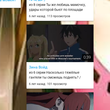
из 8 серии Ты же любишь мамочку,
удары которой бьют по площади
двойным уроном? / Tsuujou Kougeki ga
6 лет назад
113 просмотров
Zentai Kougeki de Ni-kai Kougeki no
Okaasan wa Suki desu ka?
0:39
Зина Войд
из 6 серии Насколько тяжёлые
гантели ты сможешь поднять? /
Dumbbell Nan Kilo Moteru?
6 лет назад
101 просмотр