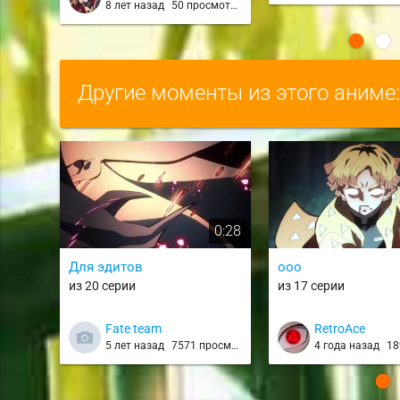
8 лет назад
50 просмотров
Ougon no Kaze / JJB
Другие моменты из этого аниме
0:28
Для эдитов
ooo
из 20 серии
из 17 серии
Fate team
RetroAce
5 лет назад
7571 просмотр
4 года назад
189