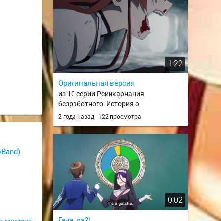
1:22
Оригинальная версия
из 10 серии Реинкарнация
безработного: История о
приключениях в другом мире. Часть 2
2 года назад
122 просмотра
/ Mushoku Tensei: Isekai Ittara Honki
Dasu Part 2
oBand)
0:02
Гача, да?)
а момент