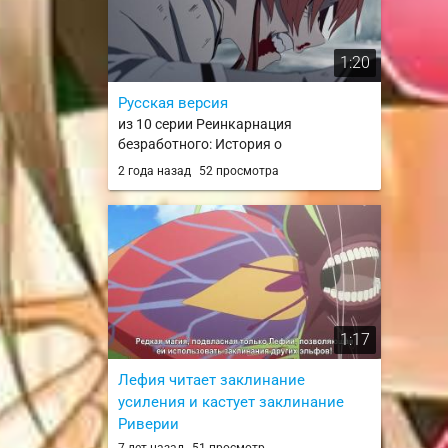
1:20
Русская версия
из 10 серии Реинкарнация
безработного: История о
приключениях в другом мире. Часть 2
2 года назад
52 просмотра
/ Mushoku Tensei: Isekai Ittara Honki
Dasu Part 2
1:17
Лефия читает заклинание
усиления и кастует заклинание
Риверии
из 3 серии Может, я встречу тебя в
7 лет назад
51 просмотр