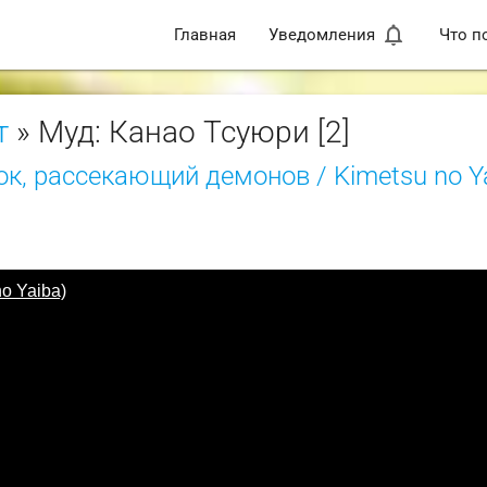
notifications_none
Главная
Уведомления
Что п
т
» Муд: Канао Тсуюри [2]
к, рассекающий демонов / Kimetsu no Y