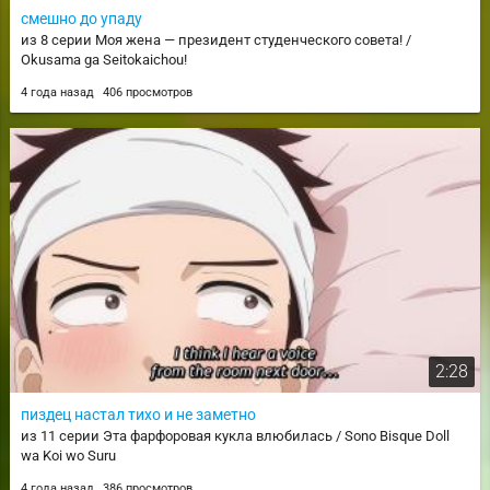
смешно до упаду
из 8 серии Моя жена — президент студенческого совета! /
Okusama ga Seitokaichou!
4 года назад
406 просмотров
2:28
пиздец настал тихо и не заметно
из 11 серии Эта фарфоровая кукла влюбилась / Sono Bisque Doll
wa Koi wo Suru
4 года назад
386 просмотров