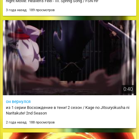
night Movie: Heaven's Feel - III. Spring Song / FSN HF
3 года назад
189 просмотров
0:40
он вернулся
из 1 серии Восхождение в тени! 2 сезон / Kage no Jitsuryokusha ni
Naritakute! 2nd Season
2 года назад
188 просмотров