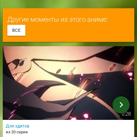
Другие моменты из этого аниме:
ВСЕ
chevron_right
0:28
Для эдитов
из 20 серии