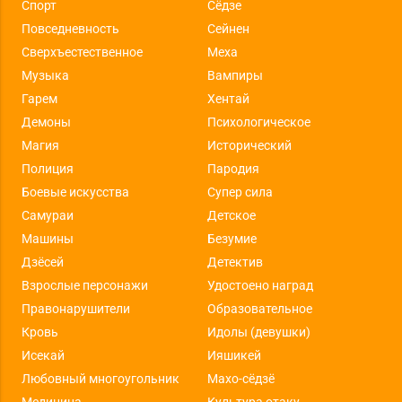
Спорт
Сёдзе
Повседневность
Сейнен
Сверхъестественное
Меха
Музыка
Вампиры
Гарем
Хентай
Демоны
Психологическое
Магия
Исторический
Полиция
Пародия
Боевые искусства
Супер сила
Самураи
Детское
Машины
Безумие
Дзёсей
Детектив
Взрослые персонажи
Удостоено наград
Правонарушители
Образовательное
Кровь
Идолы (девушки)
Исекай
Ияшикей
Любовный многоугольник
Махо-сёдзё
Медицина
Культура отаку