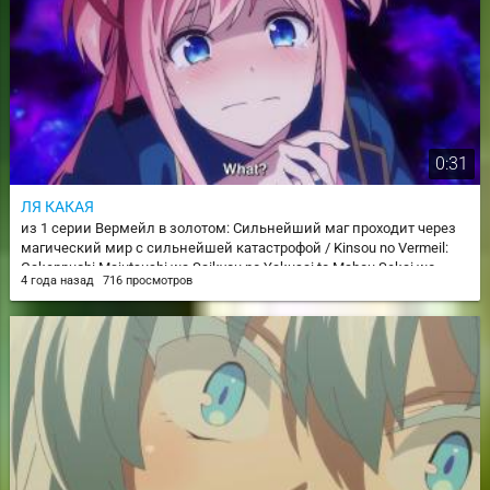
0:31
ЛЯ КАКАЯ
из 1 серии Вермейл в золотом: Сильнейший маг проходит через
магический мир с сильнейшей катастрофой / Kinsou no Vermeil:
Gakeppuchi Majutsushi wa Saikyou no Yakusai to Mahou Sekai wo
4 года назад
716 просмотров
Tsukisusumu