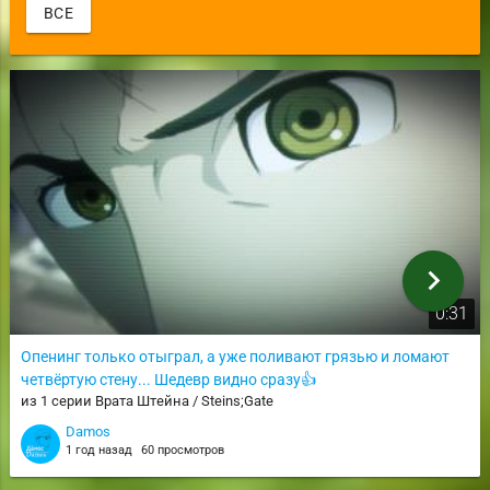
ВСЕ
chevron_right
0:31
Опенинг только отыграл, а уже поливают грязью и ломают
четвёртую стену... Шедевр видно сразу👍
из 1 серии Врата Штейна / Steins;Gate
Damos
1 год назад
60 просмотров