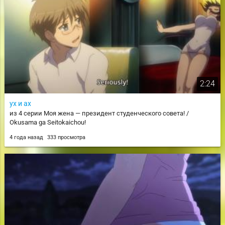
2:24
ух и ах
из 4 серии Моя жена — президент студенческого совета! /
Okusama ga Seitokaichou!
4 года назад
333 просмотра