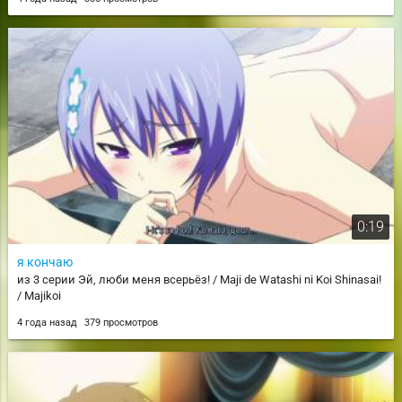
0:19
я кончаю
из 3 серии Эй, люби меня всерьёз! / Maji de Watashi ni Koi Shinasai!
/ Majikoi
4 года назад
379 просмотров