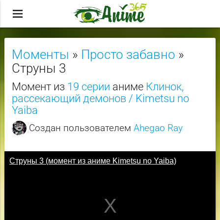
menu
Моменты
»
Просто забавно
»
Струны 3
Момент из
19 серии
аниме
Клинок,
рассекающий демонов / Kimetsu no
Yaiba
Создан пользователем
Ahegao Ray