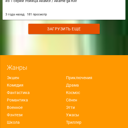
из 1 серии Убийца Акамэ! / Akame ga Kill!
3 года назад
181 просмотр
ЗАГРУЗИТЬ ЕЩЕ
Жанры
Экшен
Приключения
Комедия
Драма
Фантастика
Космос
Романтика
Сёнен
Военное
Этти
Фэнтези
Ужасы
Школа
Триллер