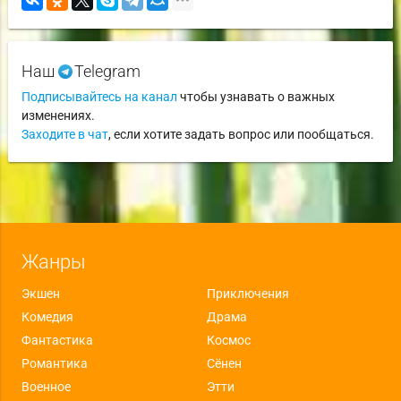
Наш
Telegram
Подписывайтесь на канал
чтобы узнавать о важных
изменениях.
Заходите в чат
, если хотите задать вопрос или пообщаться.
Жанры
Экшен
Приключения
Комедия
Драма
Фантастика
Космос
Романтика
Сёнен
Военное
Этти