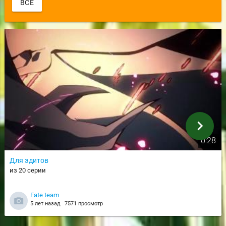
ВСЕ
chevron_right
0:28
Для эдитов
из 20 серии
Fate team
5 лет назад
7571 просмотр