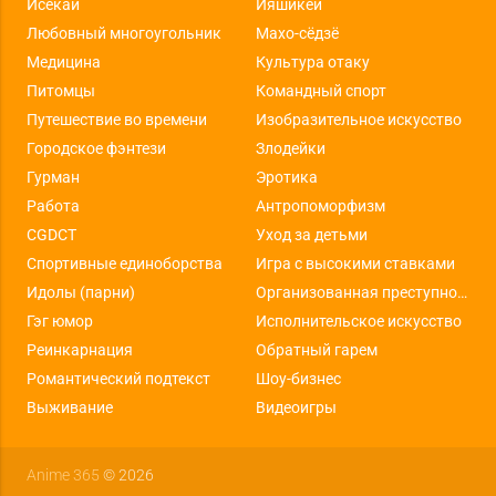
Исекай
Ияшикей
Любовный многоугольник
Махо-сёдзё
Медицина
Культура отаку
Питомцы
Командный спорт
Путешествие во времени
Изобразительное искусство
Городское фэнтези
Злодейки
Гурман
Эротика
Работа
Антропоморфизм
CGDCT
Уход за детьми
Спортивные единоборства
Игра с высокими ставками
Идолы (парни)
Организованная преступность
Гэг юмор
Исполнительское искусство
Реинкарнация
Обратный гарем
Романтический подтекст
Шоу-бизнес
Выживание
Видеоигры
Anime 365
© 2026