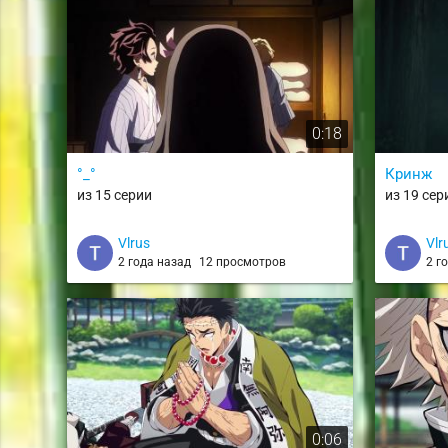
0:18
°_°
Кринж
из 15 серии
из 19 сер
Vlrus
Vlr
2 года назад
12 просмотров
2 г
0:06