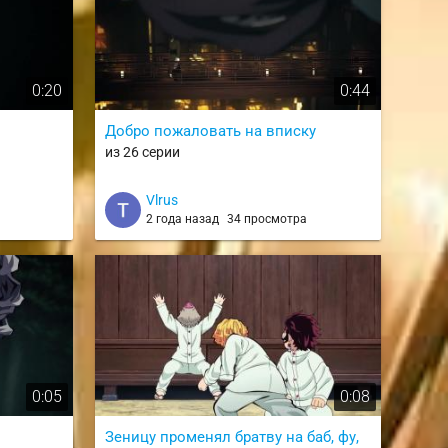
0:20
0:44
Добро пожаловать на вписку
из 26 серии
Vlrus
2 года назад
34 просмотра
0:05
0:08
Зеницу променял братву на баб, фу,