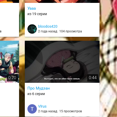
Уааа
из 19 серии
bloodos420
в
2 года назад
104 просмотра
0:20
0:44
Про Мудзан
из 6 серии
Vlrus
2 года назад
15 просмотров