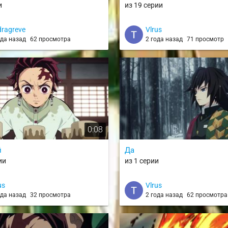
и
из 19 серии
ragreve
Vlrus
ода назад
62 просмотра
2 года назад
71 просмотр
0:08
й
Да
ии
из 1 серии
us
Vlrus
ода назад
32 просмотра
2 года назад
62 просмотра