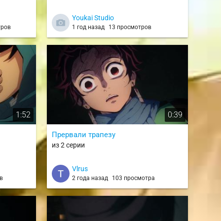
Youkai Studio
тров
1 год назад
13 просмотров
1:52
0:39
Прервали трапезу
из 2 серии
Vlrus
в
2 года назад
103 просмотра