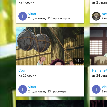
из 4 серии
из 2 сери
Vlrus
Ned
2 года назад
114 просмотров
2 г
0:12
Сос
На папе
из 25 серии
из 24 сер
Vlrus
Vlr
2 года назад
33 просмотра
2 г