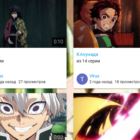
0:10
Клоунада
ии
из 14 серии
us
Vlrus
ода назад
27 просмотров
2 года назад
18 просмотро
0:02