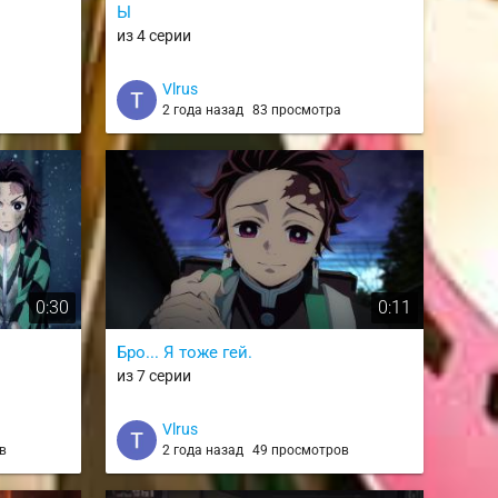
Ы
из 4 серии
Vlrus
2 года назад
83 просмотра
0:30
0:11
Бро... Я тоже гей.
из 7 серии
Vlrus
в
2 года назад
49 просмотров