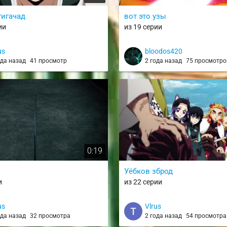
гигачад
вот это узы
ии
из 19 серии
us
bloodos420
ода назад
41 просмотр
2 года назад
75 просмотро
0:19
Уёбков зброд
и
из 22 серии
us
Vlrus
ода назад
32 просмотра
2 года назад
54 просмотра