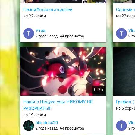
Гёмей#гоказнитьдетей
Санеми 
из 22 серии
из 22 сер
Vlrus
Vlr
2 года назад
44 просмотра
2 г
0:36
Наши с Нецуко узы НИКОМУ НЕ
Графон (
РАЗОРВАТЬ!!!
из 6 сери
из 19 серии
bloodos420
Vlr
2 года назад
64 просмотра
2 г