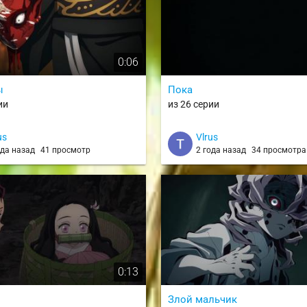
0:06
ы
Пока
ии
из 26 серии
us
Vlrus
ода назад
41 просмотр
2 года назад
34 просмотра
0:13
Злой мальчик