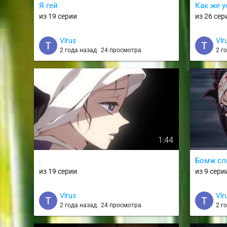
Я гей
Как же 
из 19 серии
из 26 сер
Vlrus
Vlr
2 года назад
24 просмотра
2 г
1:44
.
Бомж сл
из 19 серии
из 9 сери
Vlrus
Vlr
2 года назад
24 просмотра
2 г