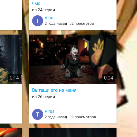
чмо
из 24 серии
Vlrus
2 года назад
52 просмотра
0:14
0:04
Вытащи его из меня
из 26 серии
Vlrus
2 года назад
39 просмотров