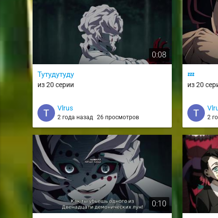
0:08
Тутудутуду
💤
из 20 серии
из 20 сер
Vlrus
Vlr
2 года назад
26 просмотров
2 г
0:10