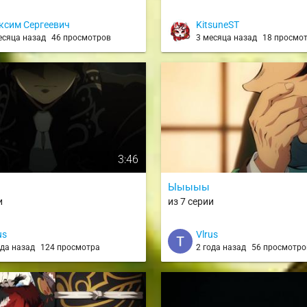
ксим Сергеевич
KitsuneST
есяца назад
46 просмотров
3 месяца назад
18 просмо
3:46
Ыыыыы
и
из 7 серии
us
Vlrus
ода назад
124 просмотра
2 года назад
56 просмотро