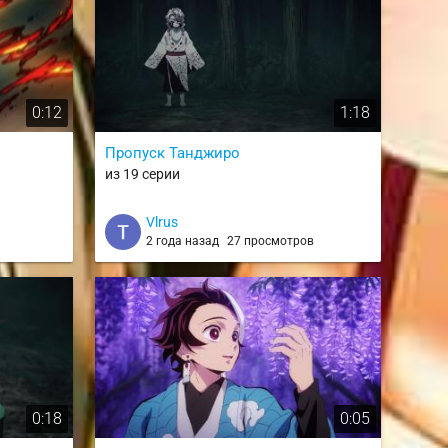
0:12
1:18
Пропуск Танджиро
из 19 серии
Vlrus
2 года назад
27 просмотров
0:18
0:05