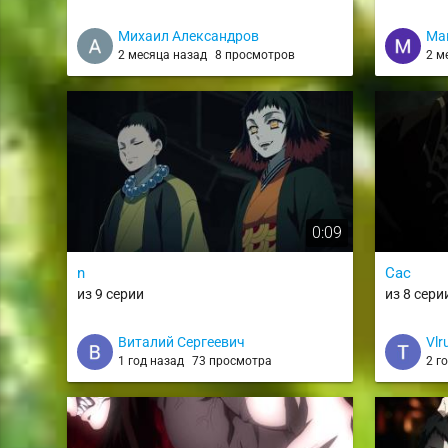
Михаил Александров
Ма
2 месяца назад
8 просмотров
2 м
0:09
n
Сас
из 9 серии
из 8 сери
Виталий Сергеевич
Vlr
1 год назад
73 просмотра
2 г