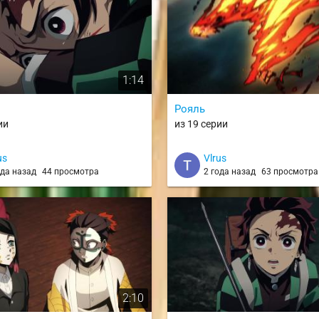
1:14
Рояль
ии
из 19 серии
us
Vlrus
ода назад
44 просмотра
2 года назад
63 просмотра
2:10