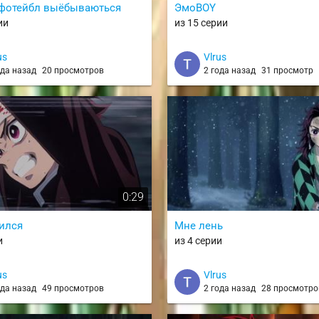
уфотейбл выёбываються
ЭмоBOY
ии
из 15 серии
us
Vlrus
ода назад
20 просмотров
2 года назад
31 просмотр
0:29
ился
Мне лень
и
из 4 серии
us
Vlrus
ода назад
49 просмотров
2 года назад
28 просмотро