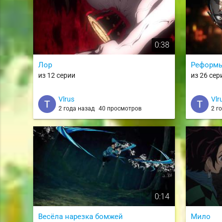
0:38
Лор
Реформ
из 12 серии
из 26 сер
Vlrus
Vlr
2 года назад
40 просмотров
2 г
0:14
Весёла нарезка бомжей
Мило