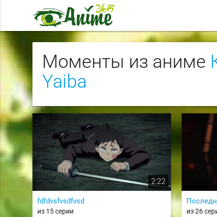
Моменты из аниме
Yaiba
2:22
fdfdvsfvsdfvsd
Последн
из 15 серии
из 26 сер