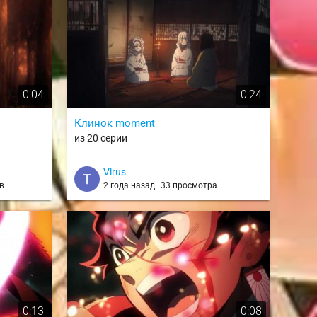
0:04
0:24
Клинок moment
из 20 серии
Vlrus
в
2 года назад
33 просмотра
0:13
0:08