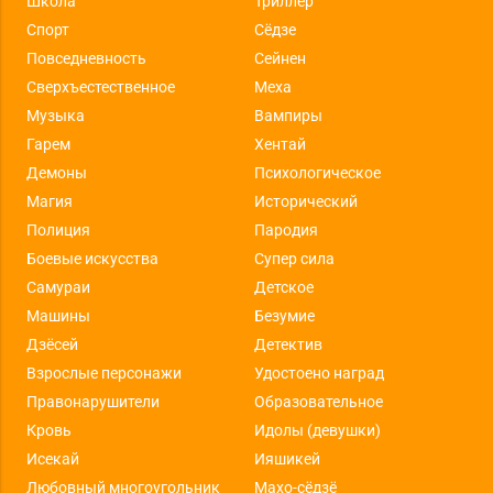
Школа
Триллер
Спорт
Сёдзе
Повседневность
Сейнен
Сверхъестественное
Меха
Музыка
Вампиры
Гарем
Хентай
Демоны
Психологическое
Магия
Исторический
Полиция
Пародия
Боевые искусства
Супер сила
Самураи
Детское
Машины
Безумие
Дзёсей
Детектив
Взрослые персонажи
Удостоено наград
Правонарушители
Образовательное
Кровь
Идолы (девушки)
Исекай
Ияшикей
Любовный многоугольник
Махо-сёдзё