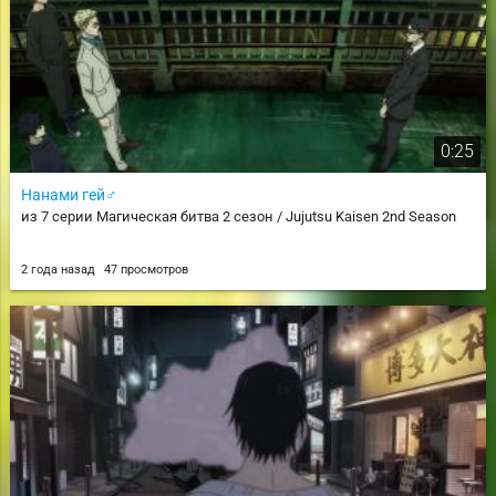
0:25
Нанами гей♂️
из 7 серии Магическая битва 2 сезон / Jujutsu Kaisen 2nd Season
2 года назад
47 просмотров