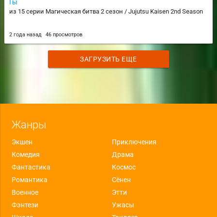
Гы
из 15 серии Магическая битва 2 сезон / Jujutsu Kaisen 2nd Season
2 года назад
46 просмотров
ЗАГРУЗИТЬ ЕЩЕ
Жанры
Экшен
Приключения
Комедия
Драма
Фантастика
Космос
Романтика
Сёнен
Военное
Этти
Фэнтези
Ужасы