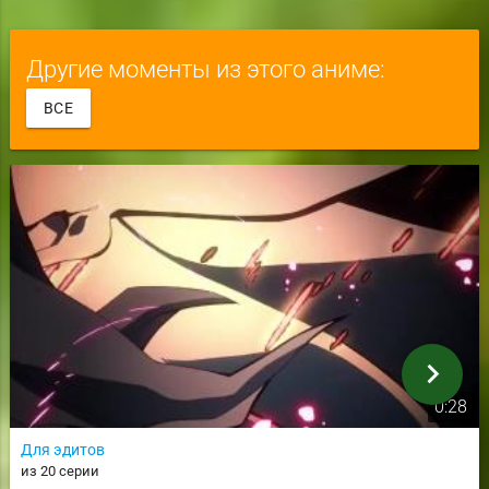
Другие моменты из этого аниме:
ВСЕ
chevron_right
0:28
Для эдитов
из 20 серии