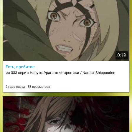
0:19
Есть, пробитие
из 333 серии Наруто: Ураганные хроники / Naruto: Shippuuden
2 года назад
58 просмотров