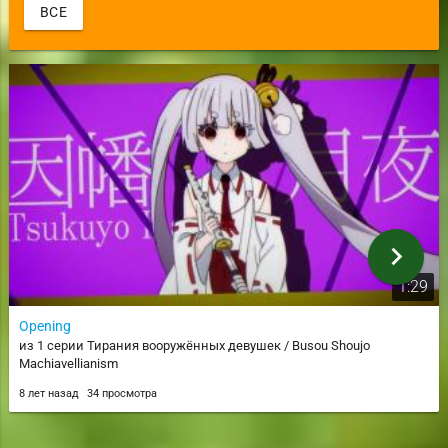
ВСЕ
chevron_right
1:29
Opening
из 1 серии Тирания вооружённых девушек / Busou Shoujo
Machiavellianism
8 лет назад
34 просмотра