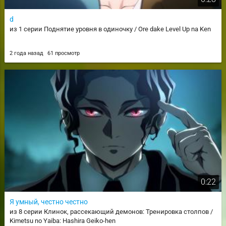
d
из 1 серии Поднятие уровня в одиночку / Ore dake Level Up na Ken
2 года назад
61 просмотр
0:22
Я умный, честно честно
из 8 серии Клинок, рассекающий демонов: Тренировка столпов /
Kimetsu no Yaiba: Hashira Geiko-hen