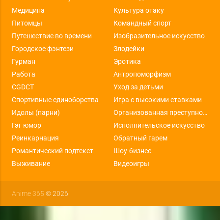
Медицина
Культура отаку
Питомцы
Командный спорт
Путешествие во времени
Изобразительное искусство
Городское фэнтези
Злодейки
Гурман
Эротика
Работа
Антропоморфизм
CGDCT
Уход за детьми
Спортивные единоборства
Игра с высокими ставками
Идолы (парни)
Организованная преступность
Гэг юмор
Исполнительское искусство
Реинкарнация
Обратный гарем
Романтический подтекст
Шоу-бизнес
Выживание
Видеоигры
Anime 365
© 2026