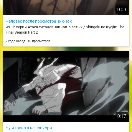
0:09
Человек после просмотра Тик-Ток
из 12 серии Атака титанов: Финал. Часть 2 / Shingeki no Kyojin: The
Final Season Part 2
2 года назад
49 просмотров
0:17
Ну и говно а не попкорн