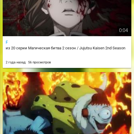
0:04
F
из 20 серии Магическая битва 2 сезон / Jujutsu Kaisen 2nd Season
2 года назад
56 просмотров