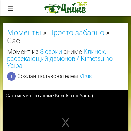
menu
Моменты
»
Просто забавно
»
Сас
Момент из
8 серии
аниме
Клинок,
рассекающий демонов / Kimetsu no
Yaiba
Создан пользователем
Vlrus