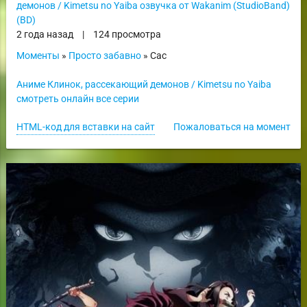
демонов / Kimetsu no Yaiba озвучка от Wakanim (StudioBand)
(BD)
2 года назад
|
124 просмотра
Моменты
»
Просто забавно
» Сас
Аниме Клинок, рассекающий демонов / Kimetsu no Yaiba
смотреть онлайн все серии
HTML-код для вставки на сайт
Пожаловаться на момент