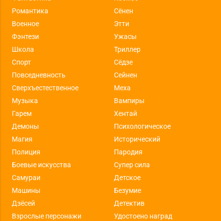
Романтика
Сёнен
Военное
Этти
Фэнтези
Ужасы
Школа
Триллер
Спорт
Сёдзе
Повседневность
Сейнен
Сверхъестественное
Меха
Музыка
Вампиры
Гарем
Хентай
Демоны
Психологическое
Магия
Исторический
Полиция
Пародия
Боевые искусства
Супер сила
Самураи
Детское
Машины
Безумие
Дзёсей
Детектив
Взрослые персонажи
Удостоено наград