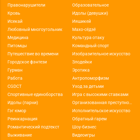
Правонарушители
Образовательное
Кровь
Идолы (девушки)
Исекай
Ияшикей
Любовный многоугольник
Махо-сёдзё
Медицина
Культура отаку
Питомцы
Командный спорт
Путешествие во времени
Изобразительное искусство
Городское фэнтези
Злодейки
Гурман
Эротика
Работа
Антропоморфизм
CGDCT
Уход за детьми
Спортивные единоборства
Игра с высокими ставками
Идолы (парни)
Организованная преступность
Гэг юмор
Исполнительское искусство
Реинкарнация
Обратный гарем
Романтический подтекст
Шоу-бизнес
Выживание
Видеоигры