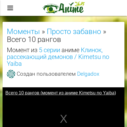
menu
Моменты
»
Просто забавно
»
Всего 10 рангов
Момент из
5 серии
аниме
Клинок,
рассекающий демонов / Kimetsu no
Yaiba
Создан пользователем
Delgadox