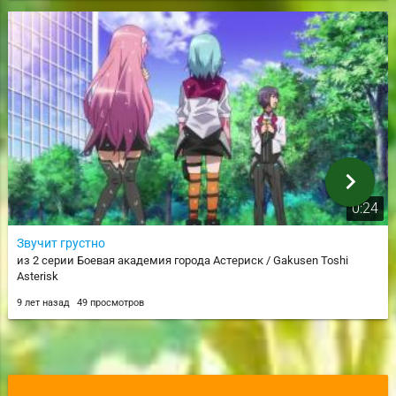
chevron_right
0:24
Звучит грустно
из 2 серии Боевая академия города Астериск / Gakusen Toshi
Asterisk
9 лет назад
49 просмотров