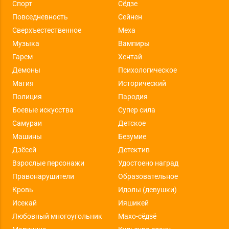
Спорт
Сёдзе
Повседневность
Сейнен
Сверхъестественное
Меха
Музыка
Вампиры
Гарем
Хентай
Демоны
Психологическое
Магия
Исторический
Полиция
Пародия
Боевые искусства
Супер сила
Самураи
Детское
Машины
Безумие
Дзёсей
Детектив
Взрослые персонажи
Удостоено наград
Правонарушители
Образовательное
Кровь
Идолы (девушки)
Исекай
Ияшикей
Любовный многоугольник
Махо-сёдзё