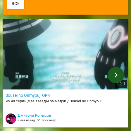
ВСЕ
chevron_right
1:29
Sousei no Onmyouji OP4
из 48 серии Две звезды оммёдзи / Sousei no Onmyouji
Дмитрий Копысов
9 лет назад
21 просмотр