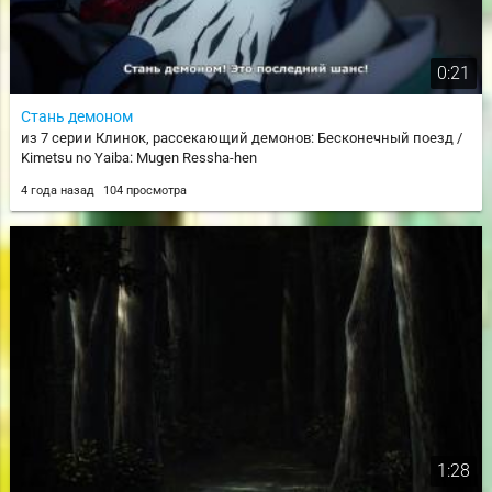
0:21
Стань демоном
из 7 серии Клинок, рассекающий демонов: Бесконечный поезд /
Kimetsu no Yaiba: Mugen Ressha-hen
4 года назад
104 просмотра
1:28