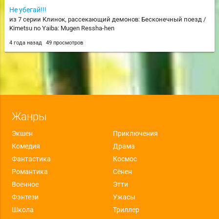
Не убегай!!!
из 7 серии Клинок, рассекающий демонов: Бесконечный поезд /
Kimetsu no Yaiba: Mugen Ressha-hen
4 года назад
49 просмотров
Жанры
Экшен
Приключения
Комедия
Драма
Фантастика
Космос
Романтика
Сёнен
Военное
Этти
Фэнтези
Ужасы
Школа
Триллер