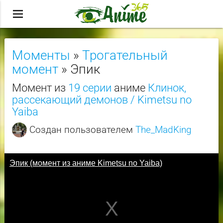
menu
Моменты
»
Трогательный
момент
» Эпик
Момент из
19 серии
аниме
Клинок,
рассекающий демонов / Kimetsu no
Yaiba
Создан пользователем
The_MadKing