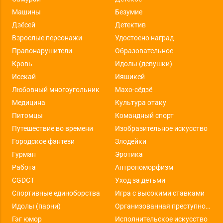
Машины
Безумие
Дзёсей
Детектив
Взрослые персонажи
Удостоено наград
Правонарушители
Образовательное
Кровь
Идолы (девушки)
Исекай
Ияшикей
Любовный многоугольник
Махо-сёдзё
Медицина
Культура отаку
Питомцы
Командный спорт
Путешествие во времени
Изобразительное искусство
Городское фэнтези
Злодейки
Гурман
Эротика
Работа
Антропоморфизм
CGDCT
Уход за детьми
Спортивные единоборства
Игра с высокими ставками
Идолы (парни)
Организованная преступность
Гэг юмор
Исполнительское искусство