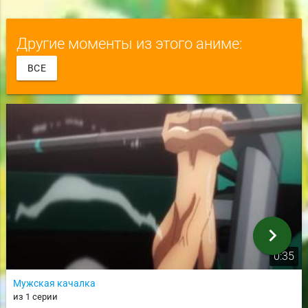
Другие моменты из этого аниме:
ВСЕ
chevron_right
0:35
Мужская качалка
из 1 серии