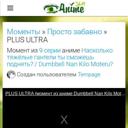
menu
Моменты
»
Просто забавно
»
PLUS ULTRA
Момент из
9 серии
аниме
Насколько
тяжёлые гантели ты сможешь
поднять? / Dumbbell Nan Kilo Moteru?
Создан пользователем
Tempage