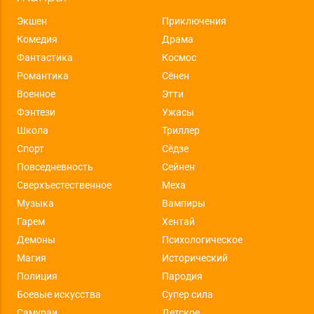
Экшен
Приключения
Комедия
Драма
Фантастика
Космос
Романтика
Сёнен
Военное
Этти
Фэнтези
Ужасы
Школа
Триллер
Спорт
Сёдзе
Повседневность
Сейнен
Сверхъестественное
Меха
Музыка
Вампиры
Гарем
Хентай
Демоны
Психологическое
Магия
Исторический
Полиция
Пародия
Боевые искусства
Супер сила
Самураи
Детское