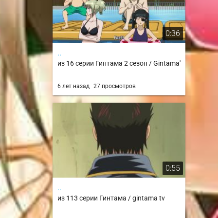
0:36
..
из 16 серии Гинтама 2 сезон / Gintama'
6 лет назад
27 просмотров
0:55
..
из 113 серии Гинтама / gintama tv