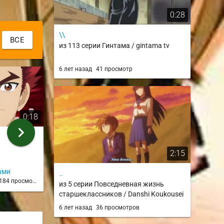
0:28
\\
ВСЕ
из 113 серии Гинтама / gintama tv
6 лет назад
41 просмотр
0:18
0:23
chevron_right
Орукеклол
Сайки vs Тер
из 6 серии
из 8 серии
2:15
ами
8 лет назад
168 просмотров
8 лет назад
158
..
184 просмотра
из 5 серии Повседневная жизнь
старшеклассников / Danshi Koukousei
no Nichijou
6 лет назад
36 просмотров