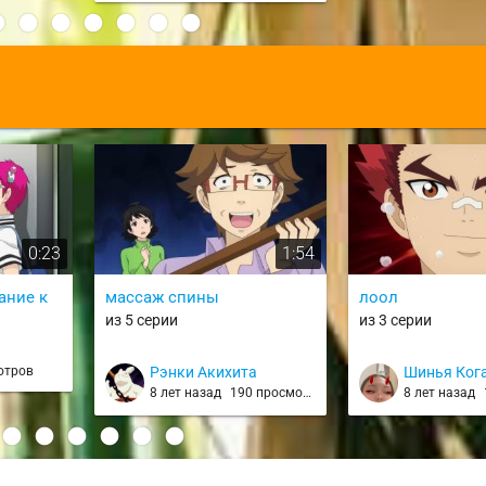
:
0:23
1:54
ание к
массаж спины
лоол
из 5 серии
из 3 серии
отров
Рэнки Акихита
Шинья Ког
8 лет назад
190 просмотров
8 лет назад