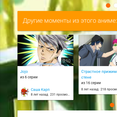
Другие моменты из этого аниме
0:10
Jojo
Страстное прижим
из 6 серии
стене
из 16 серии
Саша Карп
8 лет назад
218 просм
8 лет назад
231 просмотр