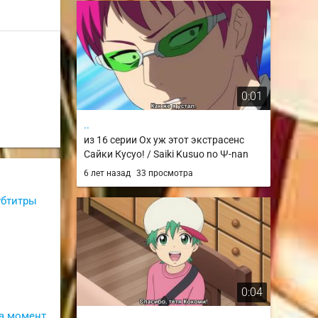
0:01
..
из 16 серии Ох уж этот экстрасенс
Сайки Кусуо! / Saiki Kusuo no Ψ-nan
6 лет назад
33 просмотра
субтитры
0:04
а момент