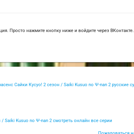
ция. Просто нажмите кнопку ниже и войдите через ВКонтакте.
расенс Сайки Кусуо! 2 сезон / Saiki Kusuo no Ψ-nan 2 русские 
 / Saiki Kusuo no Ψ-nan 2 смотреть онлайн все серии
Пожаловаться н