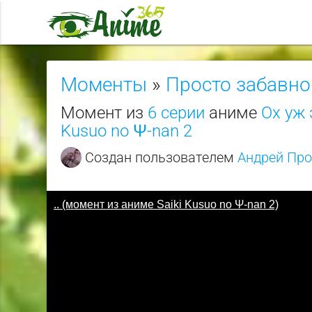
Моменты
»
Просто забавно
Момент из
6 серии
аниме
Ох уж 
Kusuo no Ψ-nan 2
Создан пользователем
Андрей Пр