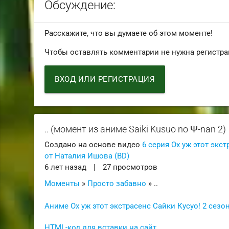
Обсуждение:
Расскажите, что вы думаете об этом моменте!
Чтобы оставлять комментарии не нужна регистра
ВХОД ИЛИ РЕГИСТРАЦИЯ
.. (момент из аниме Saiki Kusuo no Ψ-nan 2)
Создано на основе видео
6 серия Ох уж этот экст
от Наталия Ишова (BD)
6 лет назад
|
27 просмотров
Моменты
»
Просто забавно
» ..
Аниме Ох уж этот экстрасенс Сайки Кусуо! 2 сезон
HTML-код для вставки на сайт