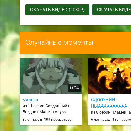
СКАЧАТЬ ВИДЕО (1080P)
СКАЧАТЬ ВИДЕО
Случайные моменты:
0:04
милота
СДООХНИИ
из 11 серии Созданный в
НЫАААААААААА
Бездне / Made in Abyss
из 8 серии Пламенн
бригада пожарных /
8 лет назад
199 просмотров
6 лет назад
137 просм
Shouboutai