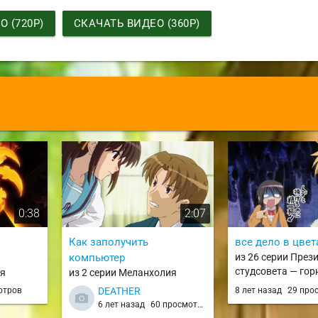
 (720P)
СКАЧАТЬ ВИДЕО (360P)
0:38
2:07
Как заполучить
все дело в цвет
компьютер
из 26 серии През
студсовета — гор
ая
из 2 серии Меланхолия
Kaichou wa Maid-
 Enen no
Харухи Судзумии / Suzumiya
отров
DEATHER
8 лет назад
29 про
KaichouMaid
Haruhi
6 лет назад
60 просмотров