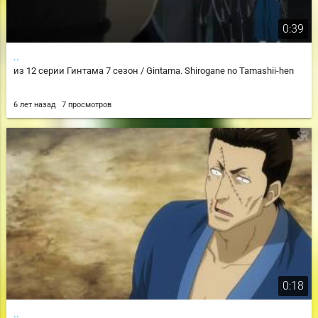
0:39
..
из 12 серии Гинтама 7 сезон / Gintama. Shirogane no Tamashii-hen
6 лет назад
7 просмотров
0:18
..