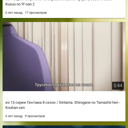
Kusuo no Ψ-nan 2
6 лет назад
17 просмотров
0:44
..
из 13 серии Гинтама 8 сезон / Gintama. Shirogane no Tamashii-hen -
Kouhan-sen
6 лет назад
9 просмотров