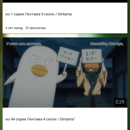
..
из 1 серии Гинтама 5 сезон / Gintama.
6 лет назад
23 просмотра
0:29
..
из 44 серии Гинтама 4 сезон / Gintama°