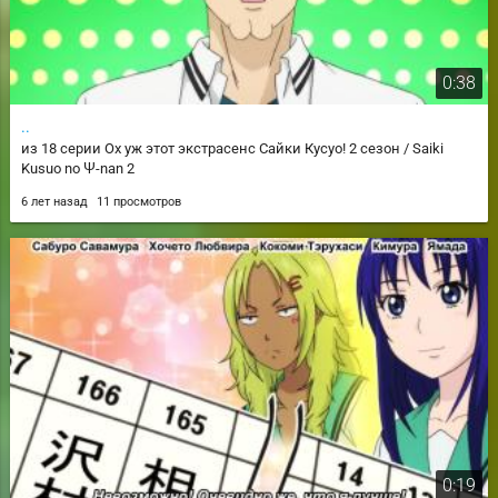
0:38
..
из 18 серии Ох уж этот экстрасенс Сайки Кусуо! 2 сезон / Saiki
Kusuo no Ψ-nan 2
6 лет назад
11 просмотров
0:19