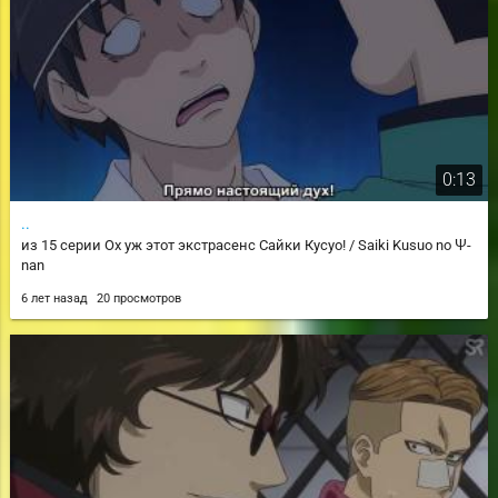
0:13
..
из 15 серии Ох уж этот экстрасенс Сайки Кусуо! / Saiki Kusuo no Ψ-
nan
6 лет назад
20 просмотров