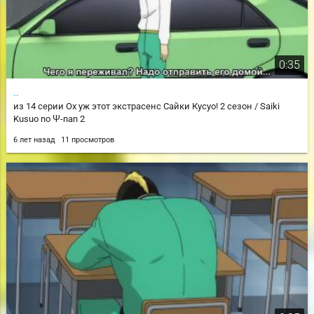
0:35
..
из 14 серии Ох уж этот экстрасенс Сайки Кусуо! 2 сезон / Saiki
Kusuo no Ψ-nan 2
6 лет назад
11 просмотров