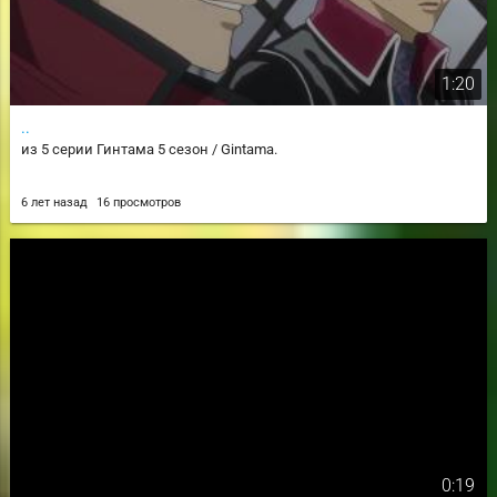
1:20
..
из 5 серии Гинтама 5 сезон / Gintama.
6 лет назад
16 просмотров
0:19