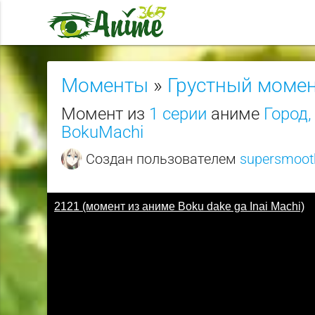
Моменты
»
Грустный моме
Момент из
1 серии
аниме
Город,
BokuMachi
Создан пользователем
supersmoot