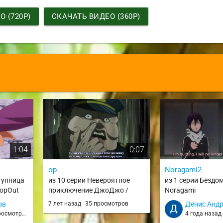
 (720P)
СКАЧАТЬ ВИДЕО (360P)
1:04
0:07
ор
Noragami2
тупница
из 10 серии Невероятное
из 1 серии Бездо
ropOut
приключение ДжоДжо /
Noragami
JoJo no Kimyou na Bouken
ов
7 лет назад
35 просмотров
Денис Анд
(TV) / JJBA 2012
росмотров
4 года наза