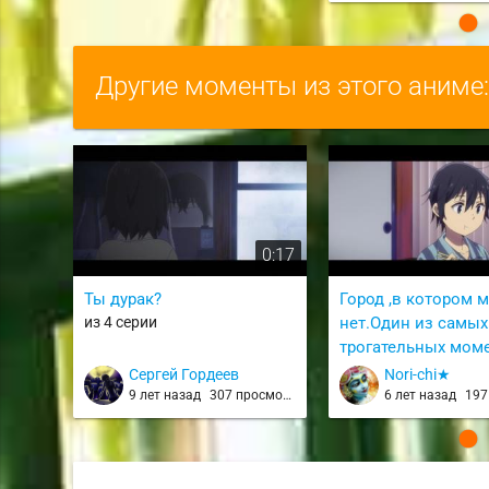
Другие моменты из этого аниме
0:17
Ты дурак?
Город ,в котором 
из 4 серии
нет.Один из самых
трогательных мом
из 8 серии
Сергей Гордеев
Nori-chi★
9 лет назад
307 просмотров
6 лет назад
197 