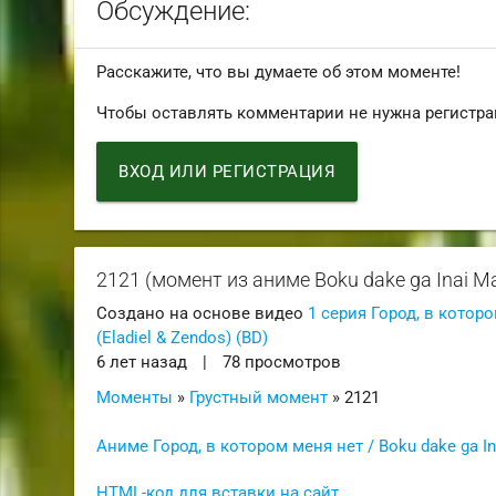
Обсуждение:
Расскажите, что вы думаете об этом моменте!
Чтобы оставлять комментарии не нужна регистра
ВХОД ИЛИ РЕГИСТРАЦИЯ
2121 (момент из аниме Boku dake ga Inai Ma
Создано на основе видео
1 серия Город, в которо
(Eladiel & Zendos) (BD)
6 лет назад
|
78 просмотров
Моменты
»
Грустный момент
» 2121
Аниме Город, в котором меня нет / Boku dake ga I
HTML-код для вставки на сайт