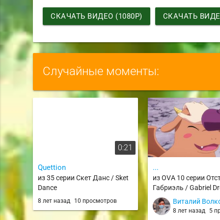
СКАЧАТЬ ВИДЕО (1080P)
СКАЧАТЬ ВИДЕО
Случайные моменты:
0:21
Quettion
...
из 35 серии Скет Данс / Sket
из OVA 10 серии Отс
Dance
Габриэль / Gabriel D
8 лет назад
10 просмотров
Виталий Волк
8 лет назад
5 п