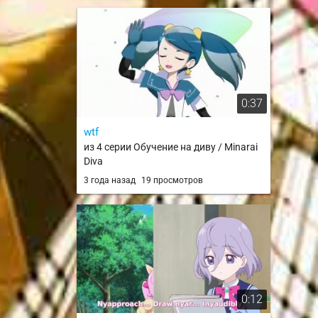
0:37
wtf
из 4 серии Обучение на диву / Minarai
Diva
3 года назад
19 просмотров
0:12