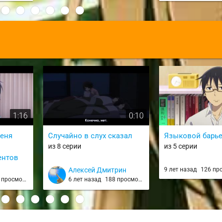
:
1:16
0:10
меня
Случайно в слух сказал
Языковой барь
из 8 серии
из 5 серии
ентов
Алексей Дмитрин
9 лет назад
126 пр
просмотров
6 лет назад
188 просмотров