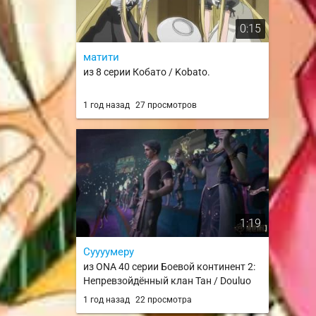
0:15
матити
из 8 серии Кобато / Kobato.
1 год назад
27 просмотров
1:19
Суууумеру
из ONA 40 серии Боевой континент 2:
Непревзойдённый клан Тан / Douluo
Dalu II: Jueshi Tangmen
1 год назад
22 просмотра