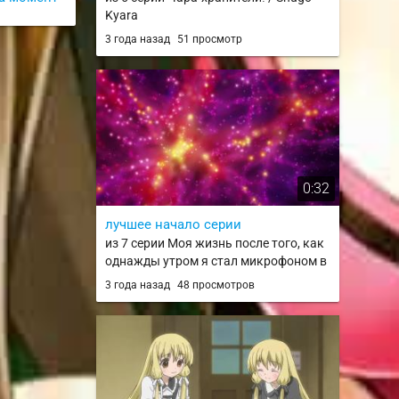
Kyara
3 года назад
51 просмотр
0:32
лучшее начало серии
из 7 серии Моя жизнь после того, как
однажды утром я стал микрофоном в
голове манекена / Aru Asa Dummy
3 года назад
48 просмотров
Head Mic ni Natteita Ore-kun no Jinsei