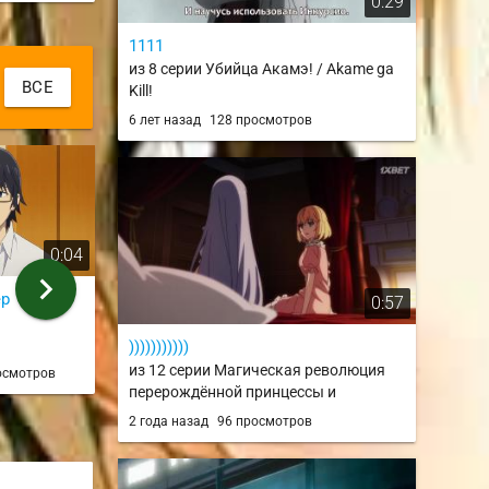
0:29
1111
из 8 серии Убийца Акамэ! / Akame ga
ВСЕ
Kill!
6 лет назад
128 просмотров
0:04
1:28
chevron_right
ер
Город в котором меня нет.
Совсем дура
0:57
Эндинг
из 8 серии
из 3 серии
)))))))))))
из 12 серии Магическая революция
осмотров
Nori-chi★
9 лет назад
116
перерождённой принцессы и
6 лет назад
122 просмотра
гениальной юной леди / Tensei Oujo to
2 года назад
96 просмотров
Tensai Reijou no Mahou Kakumei