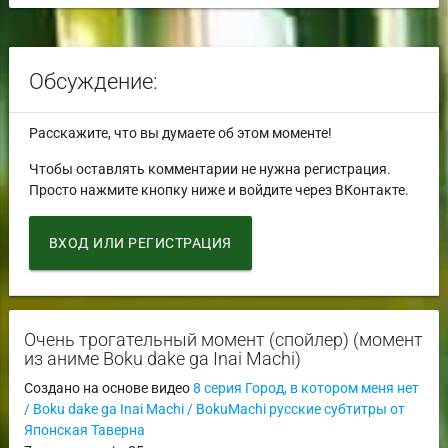
Обсуждение:
Расскажите, что вы думаете об этом моменте!
Чтобы оставлять комментарии не нужна регистрация.
Просто нажмите кнопку ниже и войдите через ВКонтакте.
ВХОД ИЛИ РЕГИСТРАЦИЯ
Очень трогательный момент (спойлер) (момент
из аниме Boku dake ga Inai Machi)
Создано на основе видео
8 серия Город, в котором меня нет
/ Boku dake ga Inai Machi / BokuMachi русские субтитры от
Японская Таверна