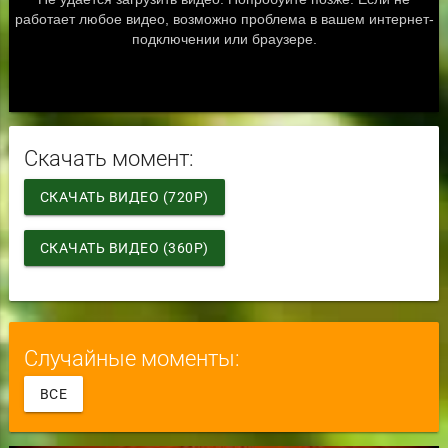
Скачать момент:
СКАЧАТЬ ВИДЕО (720P)
СКАЧАТЬ ВИДЕО (360P)
Случайные моменты:
ВСЕ