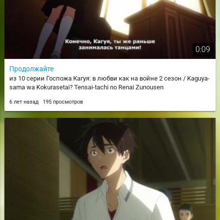
0:09
Продолжайте
из 10 серии Госпожа Кагуя: в любви как на войне 2 сезон / Kaguya-
sama wa Kokurasetai? Tensai-tachi no Renai Zunousen
6 лет назад
195 просмотров