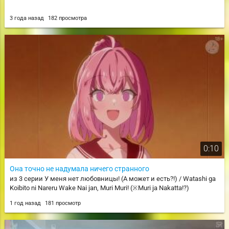
3 года назад
182 просмотра
0:10
Она точно не надумала ничего странного
из 3 серии У меня нет любовницы! (А может и есть?!) / Watashi ga
Koibito ni Nareru Wake Nai jan, Muri Muri! (※Muri ja Nakatta!?)
1 год назад
181 просмотр