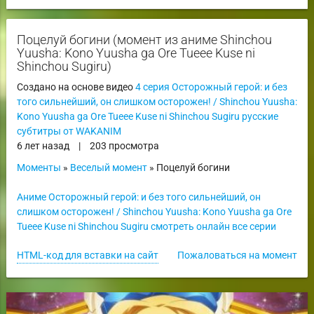
Поцелуй богини (момент из аниме Shinchou
Yuusha: Kono Yuusha ga Ore Tueee Kuse ni
Shinchou Sugiru)
Создано на основе видео
4 серия Осторожный герой: и без
того сильнейший, он слишком осторожен! / Shinchou Yuusha:
Kono Yuusha ga Ore Tueee Kuse ni Shinchou Sugiru русские
субтитры от WAKANIM
6 лет назад
|
203 просмотра
Моменты
»
Веселый момент
» Поцелуй богини
Аниме Осторожный герой: и без того сильнейший, он
слишком осторожен! / Shinchou Yuusha: Kono Yuusha ga Ore
Tueee Kuse ni Shinchou Sugiru смотреть онлайн все серии
HTML-код для вставки на сайт
Пожаловаться на момент