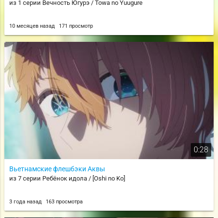
из 1 серии Вечность Югурэ / Towa no Yuugure
10 месяцев назад
171 просмотр
0:28
Вьетнамские флешбэки Аквы
из 7 серии Ребёнок идола / [Oshi no Ko]
3 года назад
163 просмотра