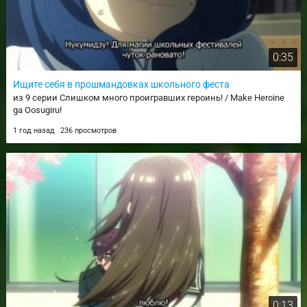
0:35
Ищите себя в прошмандовках школьного феста
из 9 серии Слишком много проигравших героинь! / Make Heroine
ga Oosugiru!
1 год назад
236 просмотров
0:13