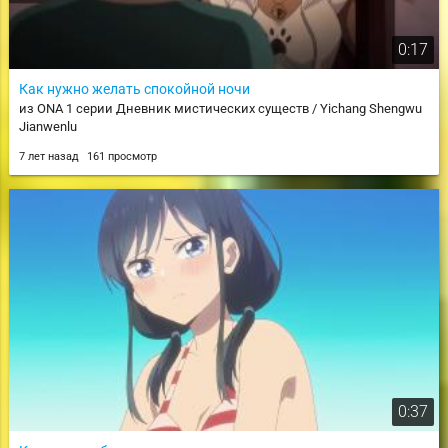
0:17
Как нужно желать спокойной ночи
из ONA 1 серии Дневник мистических существ / Yichang Shengwu
Jianwenlu
7 лет назад
161 просмотр
0:37