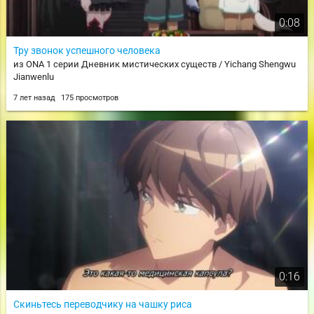
0:08
Тру звонок успешного человека
из ONA 1 серии Дневник мистических существ / Yichang Shengwu
Jianwenlu
7 лет назад
175 просмотров
0:16
Скиньтесь переводчику на чашку риса