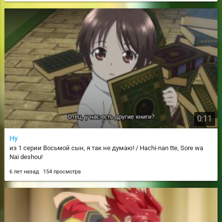
0:11
Ну
из 1 серии Восьмой сын, я так не думаю! / Hachi-nan tte, Sore wa
Nai deshou!
6 лет назад
154 просмотра