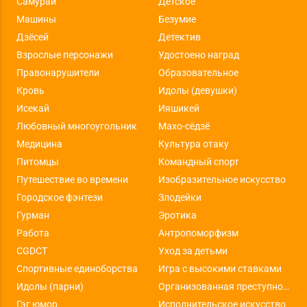
Самураи
Детское
Машины
Безумие
Дзёсей
Детектив
Взрослые персонажи
Удостоено наград
Правонарушители
Образовательное
Кровь
Идолы (девушки)
Исекай
Ияшикей
Любовный многоугольник
Махо-сёдзё
Медицина
Культура отаку
Питомцы
Командный спорт
Путешествие во времени
Изобразительное искусство
Городское фэнтези
Злодейки
Гурман
Эротика
Работа
Антропоморфизм
CGDCT
Уход за детьми
Спортивные единоборства
Игра с высокими ставками
Идолы (парни)
Организованная преступность
Гэг юмор
Исполнительское искусство