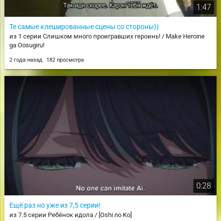
1:47
Те самые клешированные сцены со стороны))
из 1 серии Слишком много проигравших героинь! / Make Heroine
ga Oosugiru!
2 года назад
182 просмотра
0:28
Ещё раз но уже из 7,5 серии!
из 7.5 серии Ребёнок идола / [Oshi no Ko]