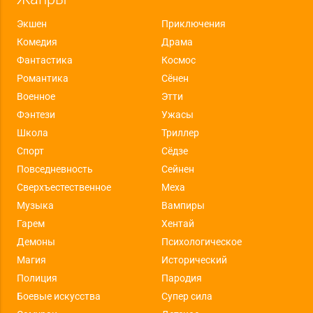
Экшен
Приключения
Комедия
Драма
Фантастика
Космос
Романтика
Сёнен
Военное
Этти
Фэнтези
Ужасы
Школа
Триллер
Спорт
Сёдзе
Повседневность
Сейнен
Сверхъестественное
Меха
Музыка
Вампиры
Гарем
Хентай
Демоны
Психологическое
Магия
Исторический
Полиция
Пародия
Боевые искусства
Супер сила