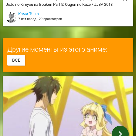
JoJo no Kimyou na Bouken Part 5: Ougon no Kaze / JJBA 2018
Ками Тян:з
7 лет назад
29 просмотров
Другие моменты из этого аниме:
ВСЕ
chevron_right