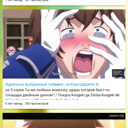
7 лет назад
327 просмотров
0:02
Идеально выбранный тайминг, не благодарите :D
из 5 серии Ты же любишь мамочку, удары которой бьют по
площади двойным уроном? / Tsuujou Kougeki ga Zentai Kougeki de
Ni-kai Kougeki no Okaasan wa Suki desu ka?
6 лет назад
260 просмотров