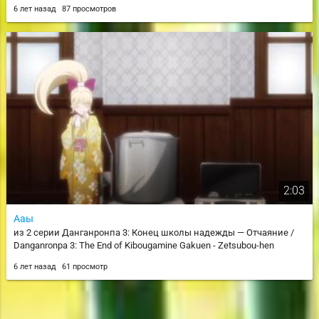
6 лет назад
87 просмотров
2:03
Ааы
из 2 серии Данганронпа 3: Конец школы надежды — Отчаяние /
Danganronpa 3: The End of Kibougamine Gakuen - Zetsubou-hen
6 лет назад
61 просмотр