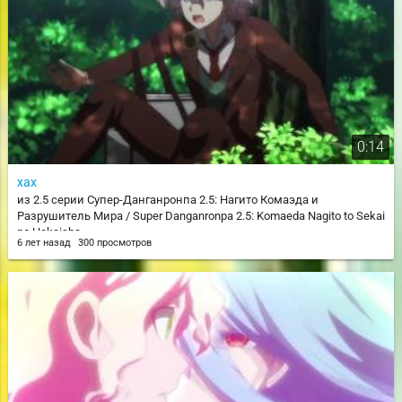
0:14
хах
из 2.5 серии Супер-Данганронпа 2.5: Нагито Комаэда и
Разрушитель Мира / Super Danganronpa 2.5: Komaeda Nagito to Sekai
no Hakaisha
6 лет назад
300 просмотров