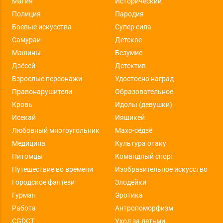
Магия
Исторический
Полиция
Пародия
Боевые искусства
Супер сила
Самураи
Детское
Машины
Безумие
Дзёсей
Детектив
Взрослые персонажи
Удостоено наград
Правонарушители
Образовательное
Кровь
Идолы (девушки)
Исекай
Ияшикей
Любовный многоугольник
Махо-сёдзё
Медицина
Культура отаку
Питомцы
Командный спорт
Путешествие во времени
Изобразительное искусство
Городское фэнтези
Злодейки
Гурман
Эротика
Работа
Антропоморфизм
CGDCT
Уход за детьми