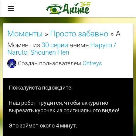
menu
Моменты
»
Просто забавно
» А
Момент из
30 серии
аниме
Наруто /
Naruto: Shounen Hen
Создан пользователем
Ontreys