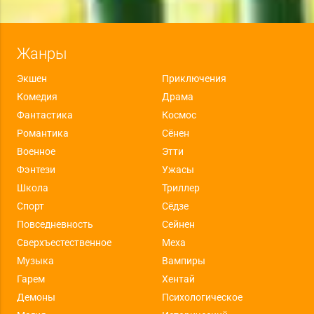
Жанры
Экшен
Приключения
Комедия
Драма
Фантастика
Космос
Романтика
Сёнен
Военное
Этти
Фэнтези
Ужасы
Школа
Триллер
Спорт
Сёдзе
Повседневность
Сейнен
Сверхъестественное
Меха
Музыка
Вампиры
Гарем
Хентай
Демоны
Психологическое