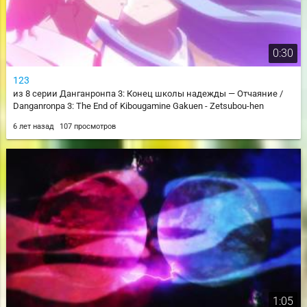
0:30
123
из 8 серии Данганронпа 3: Конец школы надежды — Отчаяние /
Danganronpa 3: The End of Kibougamine Gakuen - Zetsubou-hen
6 лет назад
107 просмотров
1:05