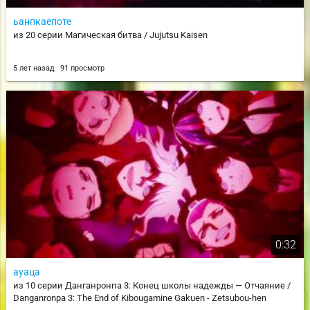
ьанпкаепоте
из 20 серии Магическая битва / Jujutsu Kaisen
5 лет назад
91 просмотр
0:32
ауаца
из 10 серии Данганронпа 3: Конец школы надежды — Отчаяние /
Danganronpa 3: The End of Kibougamine Gakuen - Zetsubou-hen