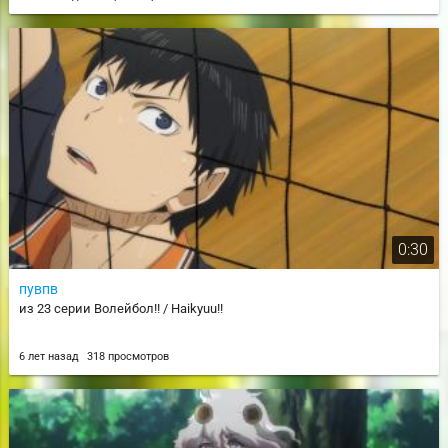
0:30
пувпв
из 23 серии Волейбол!! / Haikyuu!!
6 лет назад
318 просмотров