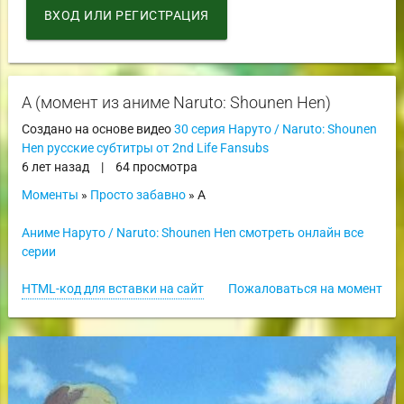
ВХОД ИЛИ РЕГИСТРАЦИЯ
А (момент из аниме Naruto: Shounen Hen)
Создано на основе видео
30 серия Наруто / Naruto: Shounen
Hen русские субтитры от 2nd Life Fansubs
6 лет назад
|
64 просмотра
Моменты
»
Просто забавно
» А
Аниме Наруто / Naruto: Shounen Hen смотреть онлайн все
серии
HTML-код для вставки на сайт
Пожаловаться на момент