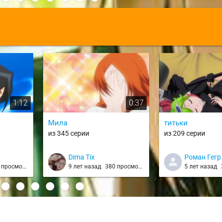
:
1:12
0:37
Мила
титьки
из 345 серии
из 209 серии
Dima Tix
Роман Гегр
просмотров
9 лет назад
380 просмотров
5 лет назад