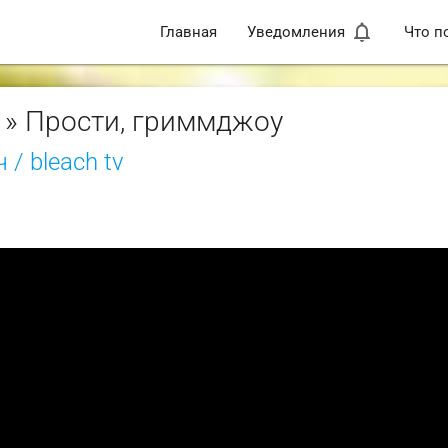
notifications_none
Главная
Уведомления
Что п
» Прости, гриммджоу
 / bleach tv