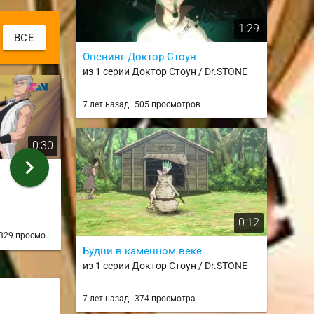
1:29
ВСЕ
Опенинг Доктор Стоун
из 1 серии Доктор Стоун / Dr.STONE
7 лет назад
505 просмотров
0:30
0:08
chevron_right
Гриммджо
вы обе ему 
из 167 серии
из 116 серии
0:12
9 лет назад
311 просмотров
Arknazi
329 просмотров
7 лет на
Будни в каменном веке
из 1 серии Доктор Стоун / Dr.STONE
7 лет назад
374 просмотра