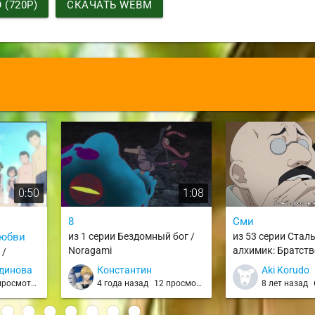
(720P)
СКАЧАТЬ WEBM
0:50
1:08
8
Сми
любви
из 1 серии Бездомный бог /
из 53 серии Стал
Noragami
алхимик: Братств
 /
no Renkinjutsushi 
динова
Константин
Aki Korudo
FMA (2009)
росмотров
4 года назад
12 просмотров
8 лет назад