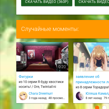
СКАЧАТЬ ВИДЕО (360P)
СКАЧАТЬ ВИДЕО 
Случайные моменты:
0:20
Фигурки
заявление об
из 10 серии Я буду хвостики
принадлежности 
носить! / Ore, Twintail ni
из 8 серии Торадора!
Narimasu. / oretsui
toradora
Chara Dreemurr
Юляша Камал
3 года назад
48 просмотров
8 лет назад
79 п