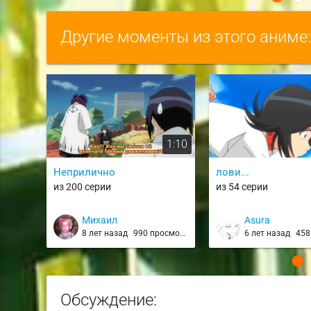
Другие моменты из этого аниме
1:10
Неприлично
лови...
из 200 серии
из 54 серии
Михаил
Asura
8 лет назад
990 просмотров
6 лет назад
458 
Обсуждение: