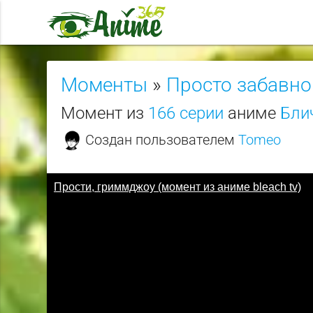
Моменты
»
Просто забавно
Момент из
166 серии
аниме
Блич
Создан пользователем
Tomeo