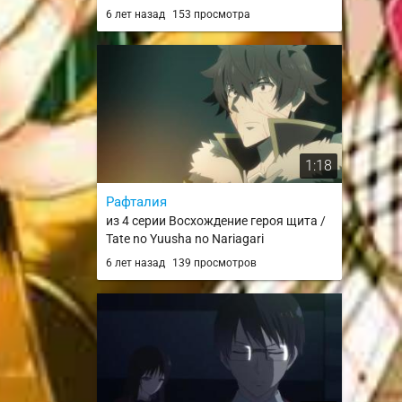
6 лет назад
153 просмотра
1:18
Рафталия
из 4 серии Восхождение героя щита /
Tate no Yuusha no Nariagari
6 лет назад
139 просмотров