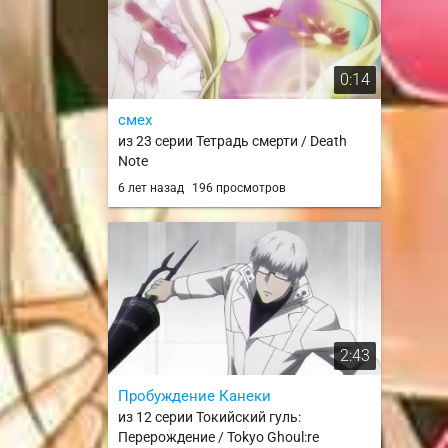
0:14
смех
из 23 серии Тетрадь смерти / Death
Note
6 лет назад
196 просмотров
2:43
Пробуждение Канеки
из 12 серии Токийский гуль:
Перерождение / Tokyo Ghoul:re