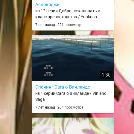
Аянокоджи
из 12 серии Добро пожаловать в
класс превосходства / Youkoso
Jitsuryoku Shijou Shugi no Kyoushitsu e
7 лет назад
221 просмотр
/ Youjitsu
1:30
Опенинг Сага о Винланде
из 1 серии Сага о Винланде / Vinland
Saga
7 лет назад
204 просмотра