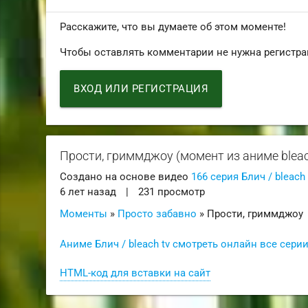
Расскажите, что вы думаете об этом моменте!
Чтобы оставлять комментарии не нужна регистра
ВХОД ИЛИ РЕГИСТРАЦИЯ
Прости, гриммджоу (момент из аниме bleac
Создано на основе видео
166 серия Блич / bleach
6 лет назад
|
231 просмотр
Моменты
»
Просто забавно
» Прости, гриммджоу
Аниме Блич / bleach tv смотреть онлайн все сери
HTML-код для вставки на сайт