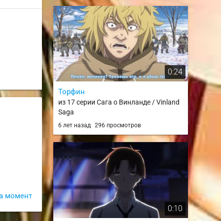
0:24
Торфин
из 17 серии Сага о Винланде / Vinland
Saga
6 лет назад
296 просмотров
а момент
0:10